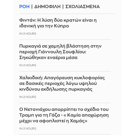
ΡΟΗ
ΔΗΜΟΦΙΛΗ
ΣΧΟΛΙΑΣΜΕΝΑ
Φιντάν: Η λύση δύο κρατών είναι η
ιδανική για την Κύπρο
IN 2 HOURS
Πυρκαγιά σε χαμηλή βλάστηση στην
περιοχή Γιάννουλη Σουφλίου:
Σηκώθηκαν εναέρια μέσα
IN 2 HOURS
Χαλκιδική: Απαγόρευση κυκλοφορίας
σε δασικές περιοχές λόγω υψηλού
κινδύνου εκδήλωσης πυρκαγιάς
IN 2 HOURS
Ο Νετανιάχου απορρίπτει το σχέδιο του
Τραμπ για τη Γάζα - «Καμία αποχώρηση
μέχρι να αφοπλιστεί η Χαμάς»
IN 2 HOURS