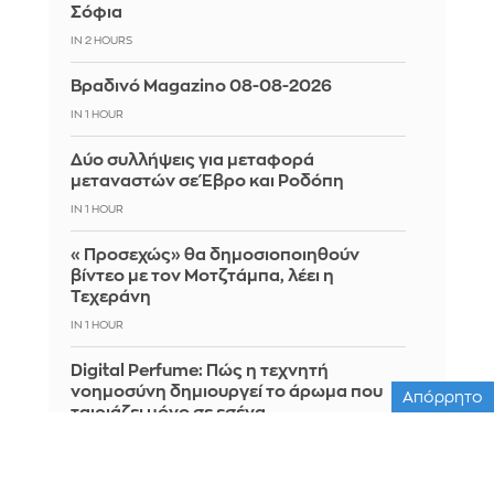
Σόφια
IN 2 HOURS
Βραδινό Magazino 08-08-2026
IN 1 HOUR
Δύο συλλήψεις για μεταφορά
μεταναστών σε Έβρο και Ροδόπη
IN 1 HOUR
«Προσεχώς» θα δημοσιοποιηθούν
βίντεο με τον Μοτζτάμπα, λέει η
Τεχεράνη
IN 1 HOUR
Digital Perfume: Πώς η τεχνητή
νοημοσύνη δημιουργεί το άρωμα που
Απόρρητο
ταιριάζει μόνο σε εσένα
IN 1 HOUR
Ισπανία: Έλεγχοι σε 200 αφίξεις