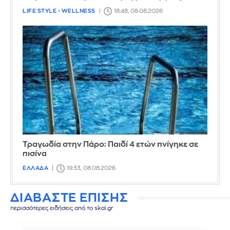
LIFE STYLE - WELLNESS
18:48, 08.08.2026
Τραγωδία στην Πάρο: Παιδί 4 ετών πνίγηκε σε
πισίνα
ΕΛΛΑΔΑ
19:33, 08.08.2026
ΔΙΑΒΑΣΤΕ ΕΠΙΣΗΣ
περισσότερες ειδήσεις από το skai.gr