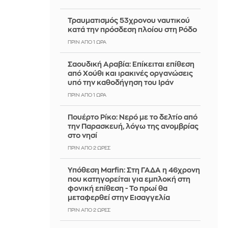
Τραυματισμός 53χρονου ναυτικού
κατά την πρόσδεση πλοίου στη Ρόδο
ΠΡΙΝ ΑΠΌ 1 ΏΡΑ
Σαουδική Αραβία: Επίκειται επίθεση
από Χούθι και ιρακινές οργανώσεις
υπό την καθοδήγηση του Ιράν
ΠΡΙΝ ΑΠΌ 1 ΏΡΑ
Πουέρτο Ρίκο: Νερό με το δελτίο από
την Παρασκευή, λόγω της ανομβρίας
στο νησί
ΠΡΙΝ ΑΠΌ 2 ΏΡΕΣ
Υπόθεση Marfin: Στη ΓΑΔΑ η 46χρονη
που κατηγορείται για εμπλοκή στη
φονική επίθεση - Το πρωί θα
μεταφερθεί στην Εισαγγελία
ΠΡΙΝ ΑΠΌ 2 ΏΡΕΣ