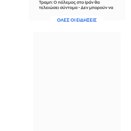
Τραμπ: Ο πόλεμος στο Ιράν θα
τελειώσει σύντομα - Δεν μπορούν να
συνεχίσουν για πολύ ακόμη
ΟΛΕΣ ΟΙ ΕΙΔΗΣΕΙΣ
ΠΡΙΝ ΑΠΌ 2 ΏΡΕΣ
Θαλάσσια ρύπανση στη Δραπετσώνα
– Συνελήφθη ο πλοίαρχος
δεξαμενόπλοιου
ΠΡΙΝ ΑΠΌ 2 ΏΡΕΣ
Διάσωση 30χρονης μετά από πτώση
από την υψηλή γέφυρα της Χαλκίδας
ΠΡΙΝ ΑΠΌ 2 ΏΡΕΣ
Οι τιμές της βενζίνης αυξήθηκαν
εξαιτίας του πολέμου του Τραμπ στο
Ιράν, και όχι λόγω της απληστίας των
πετρελαϊκών εταιρειών
ΠΡΙΝ ΑΠΌ 2 ΏΡΕΣ
Η SpaceX θα κατασκευάσει
σταθμούς παραγωγής ηλεκτρικής