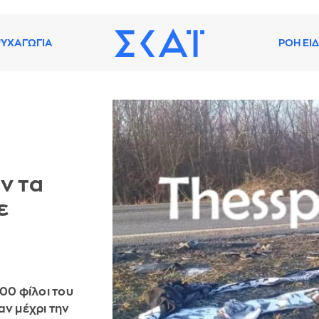
ΥΧΑΓΩΓΙΑ
ΡΟΗ ΕΙ
ν τα
ε
00 φίλοι του
ν μέχρι την