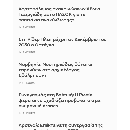
Χαρτοπόλεμος ανακοινώσεων Άδωνι
Γεωργιάδη με το ΠΑΣΟΚ για τα
«σπιτάκια ανακύκλωσης»
IN 2 HOURS
Στη Ρίβερ Πλέιτ μέχρι τον Δεκέμβριο του
2030 ο Ορτέγκα
IN 2 HOURS
Νορβηγία: Μυστηριώδεις θάνατοι
ταράνδων στο αρχιπέλαγος
Σβάλμπαρντ
IN 2 HOURS
Συναγερμός στη Βαλτική: Η Ρωσία
φέρεται να σχεδιάζει προβοκάτσια με
ουκρανικά drones
IN 2 HOURS
Άρσεναλ: Επέκτεινε τη συνεργασία της