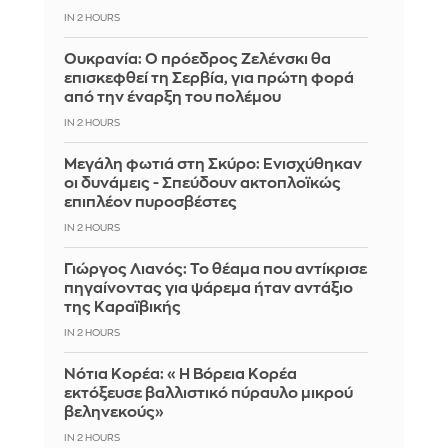
IN 2 HOURS
Ουκρανία: Ο πρόεδρος Ζελένσκι θα
επισκεφθεί τη Σερβία, για πρώτη φορά
από την έναρξη του πολέμου
IN 2 HOURS
Μεγάλη φωτιά στη Σκύρο: Ενισχύθηκαν
οι δυνάμεις - Σπεύδουν ακτοπλοϊκώς
επιπλέον πυροσβέστες
IN 2 HOURS
Γιώργος Λιανός: Το θέαμα που αντίκρισε
πηγαίνοντας για ψάρεμα ήταν αντάξιο
της Καραϊβικής
IN 2 HOURS
Νότια Κορέα: «Η Βόρεια Κορέα
εκτόξευσε βαλλιστικό πύραυλο μικρού
βεληνεκούς»
IN 2 HOURS