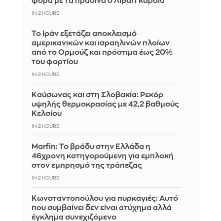
φορά με τα πράσινα ο Λιβάι Γκαρσία
IN 2 HOURS
Το Ιράν εξετάζει αποκλεισμό
αμερικανικών και ισραηλινών πλοίων
από το Ορμούζ και πρόστιμα έως 20%
του φορτίου
IN 2 HOURS
Καύσωνας και στη Σλοβακία: Ρεκόρ
υψηλής θερμοκρασίας με 42,2 βαθμούς
Κελσίου
IN 2 HOURS
Marfin: Το βράδυ στην Ελλάδα η
46χρονη κατηγορούμενη για εμπλοκή
στον εμπρησμό της τράπεζας
IN 2 HOURS
Κωνσταντοπούλου για πυρκαγιές: Αυτό
που συμβαίνει δεν είναι ατύχημα αλλά
έγκλημα συνεχιζόμενο