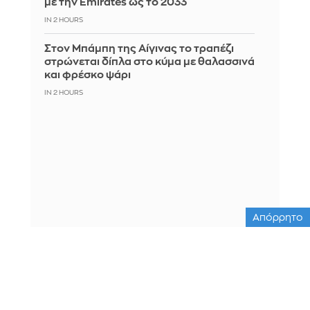
με την Emirates ως το 2033
IN 2 HOURS
Στον Μπάμπη της Αίγινας το τραπέζι
στρώνεται δίπλα στο κύμα με θαλασσινά
και φρέσκο ψάρι
IN 2 HOURS
Απόρρητο