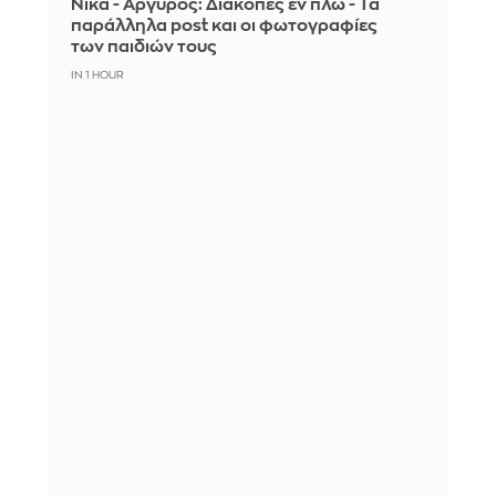
Νίκα - Αργυρός: Διακοπές εν πλω - Τα
παράλληλα post και οι φωτογραφίες
των παιδιών τους
IN 1 HOUR