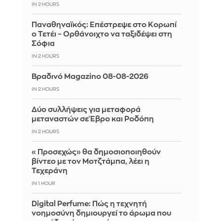
IN 2 HOURS
Παναθηναϊκός: Επέστρεψε στο Κορωπί
ο Τετέι – Ορθάνοιχτο να ταξιδέψει στη
Σόφια
IN 2 HOURS
Βραδινό Magazino 08-08-2026
IN 2 HOURS
Δύο συλλήψεις για μεταφορά
μεταναστών σε Έβρο και Ροδόπη
IN 2 HOURS
«Προσεχώς» θα δημοσιοποιηθούν
βίντεο με τον Μοτζτάμπα, λέει η
Τεχεράνη
IN 1 HOUR
Digital Perfume: Πώς η τεχνητή
νοημοσύνη δημιουργεί το άρωμα που