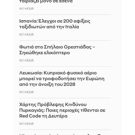
ταιριάζει μόνο σε εσένα
IN 1 HOUR
Ισπανία: Έλεγχοι σε 200 αφίξεις
ταξιδιωτών από την Ιταλία
IN 1 HOUR
Φωτιά στο Σπήλαιο Ορεστιάδας –
Σηκώθηκε ελικόπτερο
IN 1 HOUR
Λευκωσία: Κυπριακό φυσικό αέριο
μπορεί να τροφοδοτήσει την Ευρώπη
από την άνοιξη του 2028
IN 1 HOUR
Χάρτης Πρόβλεψης Κινδύνου
Πυρκαγιάς: Ποιες περιοχές τίθενται σε
Red Code τη Δευτέρα
IN 1 HOUR