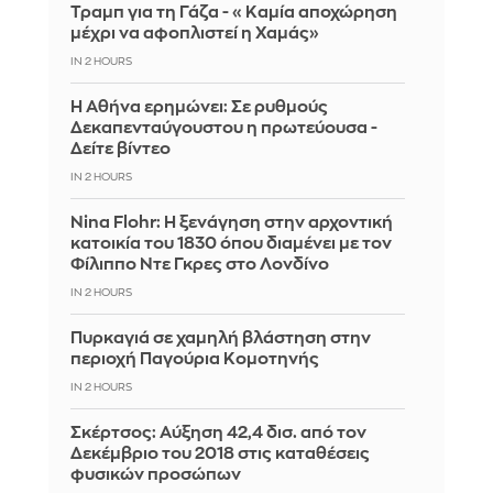
Τραμπ για τη Γάζα - «Καμία αποχώρηση
μέχρι να αφοπλιστεί η Χαμάς»
IN 2 HOURS
Η Αθήνα ερημώνει: Σε ρυθμούς
Δεκαπενταύγουστου η πρωτεύουσα -
Δείτε βίντεο
IN 2 HOURS
Nina Flohr: Η ξενάγηση στην αρχοντική
κατοικία του 1830 όπου διαμένει με τον
Φίλιππο Ντε Γκρες στο Λονδίνο
IN 2 HOURS
Πυρκαγιά σε χαμηλή βλάστηση στην
περιοχή Παγούρια Κομοτηνής
IN 2 HOURS
Σκέρτσος: Αύξηση 42,4 δισ. από τον
Δεκέμβριο του 2018 στις καταθέσεις
φυσικών προσώπων