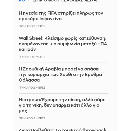
ΡΟΗ
ΔΗΜΟΦΙΛΗ
ΣΧΟΛΙΑΣΜΕΝΑ
Η ηγεσία της FIFA στηρίζει πλήρως τον
πρόεδρο Ινφαντίνο
ΠΡΙΝ ΑΠΌ 2 ΜΈΡΕΣ
Wall Street: Κλείσιμο χωρίς κατεύθυνση,
αναμένοντας μια συμφωνία μεταξύ ΗΠΑ
και Ιράν
ΠΡΙΝ ΑΠΌ 2 ΜΈΡΕΣ
Η Σαουδική Αραβία μπορεί να σπάσει
την κυριαρχία των Χούθι στην Ερυθρά
Θάλασσα
ΠΡΙΝ ΑΠΌ 2 ΜΈΡΕΣ
Νίστρουπ: Έχουμε την πίεση, αλλά πάμε
για τη νίκη, δεν υπάρχει κάτι άλλο για
μας
ΠΡΙΝ ΑΠΌ 2 ΜΈΡΕΣ
Άννα Πρέλεβιτς: Το τρυφερό throwback