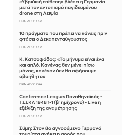
«Υβριδική επίθεση» βλέπει η Γερμανία
μετά τον εντοπισμό παγιδευμένου
drone στη Λειψία
ΠΡΙΝ ΑΠΌ 1 ΏΡΑ
10 πράγματα που πρέπει να κάνεις πριν
φτάσει ο Δεκαπενταύγουστος
ΠΡΙΝ ΑΠΌ 1 ΏΡΑ
Κ. Κατσαφάδος: «Το μήνυμα είναι ένα
και απλό. Κανένας δεν μένει πίσω
μόνος, κανέναν δεν θα αφήσουμε
αβοήθητο»
ΠΡΙΝ ΑΠΌ 1 ΏΡΑ
Conference League: Παναθηναϊκός -
ΤΣΣΚΑ 1948 1-1 (β' ημίχρονο) - Live η
εξέλιξη της αναμέτρησης
ΠΡΙΝ ΑΠΌ 1 ΏΡΑ
Σύμη: Στον 8ο αγνοούμενο Γερμανό
τουρίστα ανήκει η σορός που