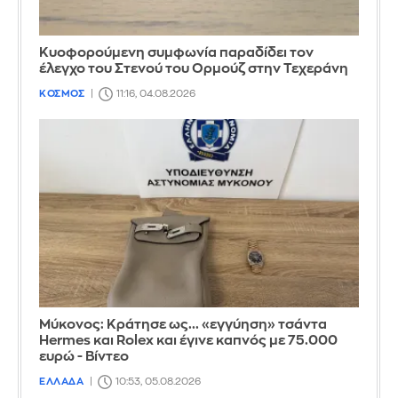
Κυοφορούμενη συμφωνία παραδίδει τον
έλεγχο του Στενού του Ορμούζ στην Τεχεράνη
ΚΟΣΜΟΣ
11:16, 04.08.2026
Μύκονος: Κράτησε ως... «εγγύηση» τσάντα
Hermes και Rolex και έγινε καπνός με 75.000
ευρώ - Βίντεο
ΕΛΛΑΔΑ
10:53, 05.08.2026