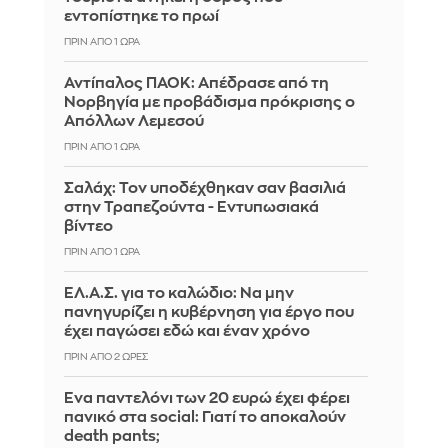
εντοπίστηκε το πρωί
ΠΡΙΝ ΑΠΌ 1 ΏΡΑ
Αντίπαλος ΠΑΟΚ: Απέδρασε από τη
Νορβηγία με προβάδισμα πρόκρισης ο
Απόλλων Λεμεσού
ΠΡΙΝ ΑΠΌ 1 ΏΡΑ
Σαλάχ: Τον υποδέχθηκαν σαν βασιλιά
στην Τραπεζούντα - Εντυπωσιακά
βίντεο
ΠΡΙΝ ΑΠΌ 1 ΏΡΑ
ΕΛ.Α.Σ. για το καλώδιο: Να μην
πανηγυρίζει η κυβέρνηση για έργο που
έχει παγώσει εδώ και έναν χρόνο
ΠΡΙΝ ΑΠΌ 2 ΏΡΕΣ
Ένα παντελόνι των 20 ευρώ έχει φέρει
πανικό στα social: Γιατί το αποκαλούν
death pants;