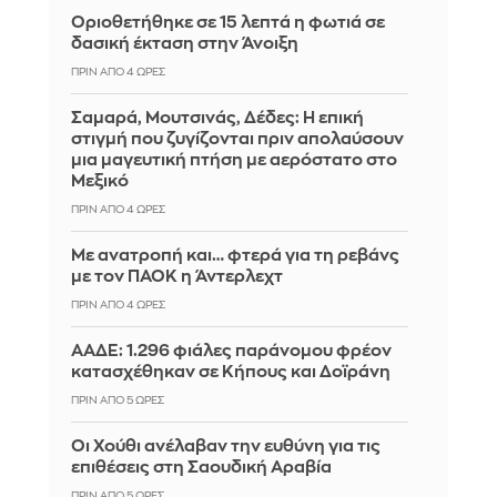
Οριοθετήθηκε σε 15 λεπτά η φωτιά σε
δασική έκταση στην Άνοιξη
ΠΡΙΝ ΑΠΌ 4 ΏΡΕΣ
Σαμαρά, Μουτσινάς, Δέδες: Η επική
στιγμή που ζυγίζονται πριν απολαύσουν
μια μαγευτική πτήση με αερόστατο στο
Μεξικό
ΠΡΙΝ ΑΠΌ 4 ΏΡΕΣ
Με ανατροπή και… φτερά για τη ρεβάνς
με τον ΠΑΟΚ η Άντερλεχτ
ΠΡΙΝ ΑΠΌ 4 ΏΡΕΣ
ΑΑΔΕ: 1.296 φιάλες παράνομου φρέον
κατασχέθηκαν σε Κήπους και Δοϊράνη
ΠΡΙΝ ΑΠΌ 5 ΏΡΕΣ
Οι Χούθι ανέλαβαν την ευθύνη για τις
επιθέσεις στη Σαουδική Αραβία
ΠΡΙΝ ΑΠΌ 5 ΏΡΕΣ