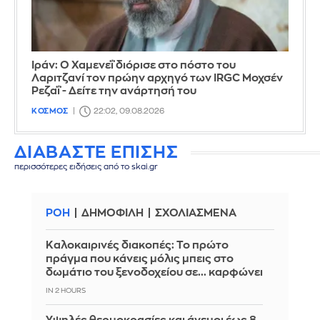
Ιράν: Ο Χαμενεΐ διόρισε στο πόστο του
Λαριτζανί τον πρώην αρχηγό των IRGC Μοχσέν
Ρεζαΐ - Δείτε την ανάρτησή του
ΚΟΣΜΟΣ
22:02, 09.08.2026
ΔΙΑΒΑΣΤΕ ΕΠΙΣΗΣ
περισσότερες ειδήσεις από το skai.gr
ΡΟΗ
ΔΗΜΟΦΙΛΗ
ΣΧΟΛΙΑΣΜΕΝΑ
Καλοκαιρινές διακοπές: Το πρώτο
πράγμα που κάνεις μόλις μπεις στο
δωμάτιο του ξενοδοχείου σε... καρφώνει
IN 2 HOURS