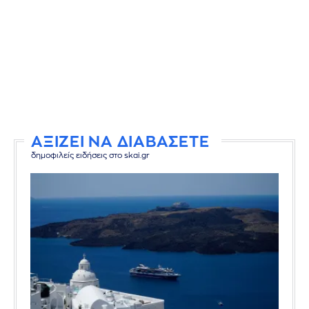
ΑΞΙΖΕΙ ΝΑ ΔΙΑΒΑΣΕΤΕ
δημοφιλείς ειδήσεις στο skai.gr