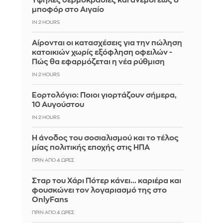
Υψηλές θερμοκρασίες και άνεμοι έως 8
μποφόρ στο Αιγαίο
IN 2 HOURS
Αίρονται οι κατασχέσεις για την πώληση
κατοικιών χωρίς εξόφληση οφειλών -
Πώς θα εφαρμόζεται η νέα ρύθμιση
IN 2 HOURS
Εορτολόγιο: Ποιοι γιορτάζουν σήμερα,
10 Αυγούστου
IN 2 HOURS
Η άνοδος του σοσιαλισμού και το τέλος
μίας πολιτικής εποχής στις ΗΠΑ
ΠΡΙΝ ΑΠΌ 4 ΏΡΕΣ
Σταρ του Χάρι Πότερ κάνει... καριέρα και
φουσκώνει τον λογαριασμό της στο
OnlyFans
ΠΡΙΝ ΑΠΌ 4 ΏΡΕΣ