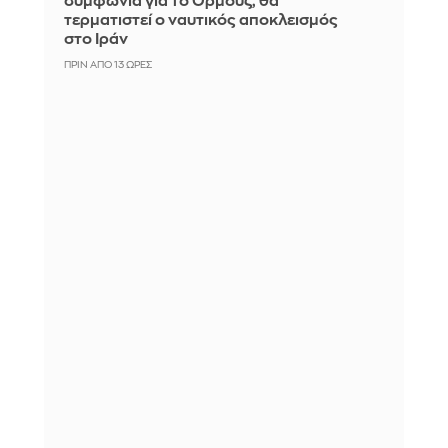
συμφωνία για το Ορμούζ, θα
τερματιστεί ο ναυτικός αποκλεισμός
στο Ιράν
ΠΡΙΝ ΑΠΌ 13 ΏΡΕΣ