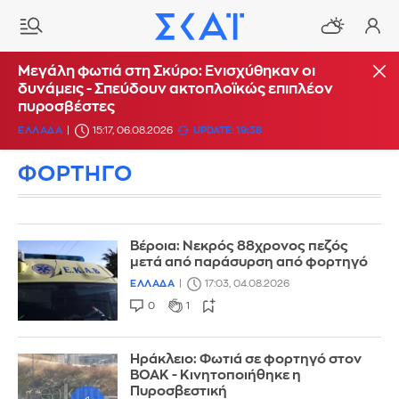
Μεγάλη φωτιά στη Σκύρο: Ενισχύθηκαν οι
δυνάμεις - Σπεύδουν ακτοπλοϊκώς επιπλέον
πυροσβέστες
ΕΛΛΑΔΑ
15:17, 06.08.2026
UPDATE: 19:38
ΦΟΡΤΗΓΟ
Βέροια: Νεκρός 88χρονος πεζός
μετά από παράσυρση από φορτηγό
ΕΛΛΑΔΑ
17:03, 04.08.2026
0
1
Ηράκλειο: Φωτιά σε φορτηγό στον
ΒΟΑΚ - Κινητοποιήθηκε η
Πυροσβεστική