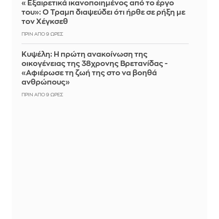
«Εξαιρετικά ικανοποιημένος από το έργο
του»: Ο Τραμπ διαψεύδει ότι ήρθε σε ρήξη με
τον Χέγκσεθ
ΠΡΙΝ ΑΠΌ 9 ΏΡΕΣ
Κυψέλη: Η πρώτη ανακοίνωση της
οικογένειας της 38χρονης Βρετανίδας -
«Αφιέρωσε τη ζωή της στο να βοηθά
ανθρώπους»
ΠΡΙΝ ΑΠΌ 9 ΏΡΕΣ