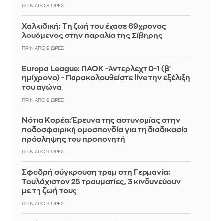
ΠΡΙΝ ΑΠΌ 8 ΏΡΕΣ
Χαλκιδική: Τη ζωή του έχασε 69χρονος
λουόμενος στην παραλία της Σίβηρης
ΠΡΙΝ ΑΠΌ 9 ΏΡΕΣ
Europa League: ΠΑΟΚ -Άντερλεχτ 0-1 (β'
ημίχρονο) - Παρακολουθείστε live την εξέλιξη
του αγώνα
ΠΡΙΝ ΑΠΌ 9 ΏΡΕΣ
Νότια Κορέα: Έρευνα της αστυνομίας στην
ποδοσφαιρική ομοσπονδία για τη διαδικασία
πρόσληψης του προπονητή
ΠΡΙΝ ΑΠΌ 9 ΏΡΕΣ
Σφοδρή σύγκρουση τραμ στη Γερμανία:
Τουλάχιστον 25 τραυματίες, 3 κινδυνεύουν
με τη ζωή τους
ΠΡΙΝ ΑΠΌ 9 ΏΡΕΣ