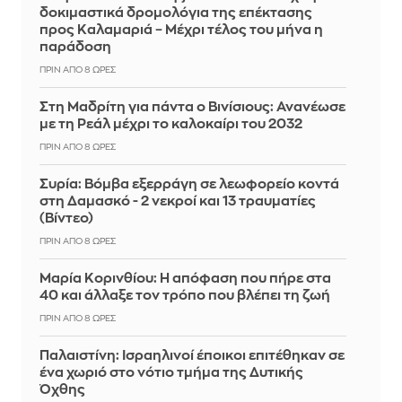
δοκιμαστικά δρομολόγια της επέκτασης
προς Καλαμαριά – Μέχρι τέλος του μήνα η
παράδοση
ΠΡΙΝ ΑΠΌ 8 ΏΡΕΣ
Στη Μαδρίτη για πάντα ο Βινίσιους: Ανανέωσε
με τη Ρεάλ μέχρι το καλοκαίρι του 2032
ΠΡΙΝ ΑΠΌ 8 ΏΡΕΣ
Συρία: Βόμβα εξερράγη σε λεωφορείο κοντά
στη Δαμασκό - 2 νεκροί και 13 τραυματίες
(Βίντεο)
ΠΡΙΝ ΑΠΌ 8 ΏΡΕΣ
Μαρία Κορινθίου: Η απόφαση που πήρε στα
40 και άλλαξε τον τρόπο που βλέπει τη ζωή
ΠΡΙΝ ΑΠΌ 8 ΏΡΕΣ
Παλαιστίνη: Ισραηλινοί έποικοι επιτέθηκαν σε
ένα χωριό στο νότιο τμήμα της Δυτικής
Όχθης