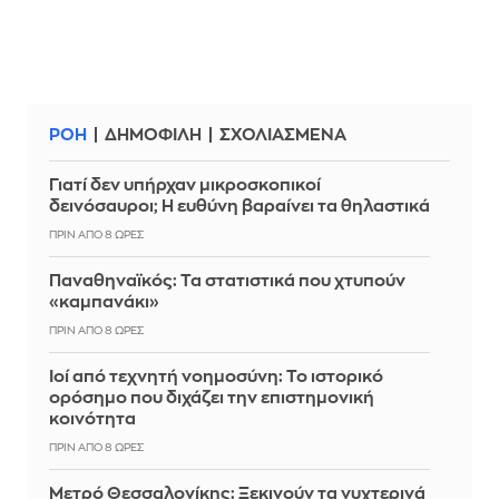
ΡΟΗ
ΔΗΜΟΦΙΛΗ
ΣΧΟΛΙΑΣΜΕΝΑ
Γιατί δεν υπήρχαν μικροσκοπικοί
δεινόσαυροι; Η ευθύνη βαραίνει τα θηλαστικά
ΠΡΙΝ ΑΠΌ 8 ΏΡΕΣ
Παναθηναϊκός: Τα στατιστικά που χτυπούν
«καμπανάκι»
ΠΡΙΝ ΑΠΌ 8 ΏΡΕΣ
Ιοί από τεχνητή νοημοσύνη: Το ιστορικό
ορόσημο που διχάζει την επιστημονική
κοινότητα
ΠΡΙΝ ΑΠΌ 8 ΏΡΕΣ
Μετρό Θεσσαλονίκης: Ξεκινούν τα νυχτερινά