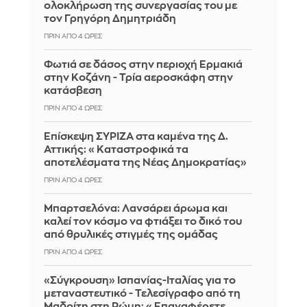
ολοκλήρωση της συνεργασίας του με
τον Γρηγόρη Δημητριάδη
ΠΡΙΝ ΑΠΌ 4 ΏΡΕΣ
Φωτιά σε δάσος στην περιοχή Ερμακιά
στην Κοζάνη - Τρία αεροσκάφη στην
κατάσβεση
ΠΡΙΝ ΑΠΌ 4 ΏΡΕΣ
Επίσκεψη ΣΥΡΙΖΑ στα καμένα της Δ.
Αττικής: «Καταστροφικά τα
αποτελέσματα της Νέας Δημοκρατίας»
ΠΡΙΝ ΑΠΌ 4 ΏΡΕΣ
Μπαρτσελόνα: Λανσάρει άρωμα και
καλεί τον κόσμο να φτιάξει το δικό του
από θρυλικές στιγμές της ομάδας
ΠΡΙΝ ΑΠΌ 4 ΏΡΕΣ
«Σύγκρουση» Ισπανίας-Ιταλίας για το
μεταναστευτικό - Τελεσίγραφο από τη
Μαδρίτη στη Ρώμη: «Επαναφέρετε