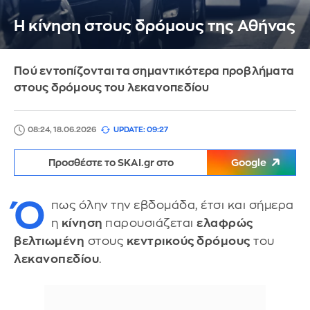
Η κίνηση στους δρόμους της Αθήνας
Πού εντοπίζονται τα σημαντικότερα προβλήματα
στους δρόμους του λεκανοπεδίου
08:24, 18.06.2026
UPDATE: 09:27
Προσθέστε το SKAI.gr στο
Google
Ό
πως όλην την εβδομάδα, έτσι και σήμερα
η
κίνηση
παρουσιάζεται
ελαφρώς
βελτιωμένη
στους
κεντρικούς δρόμους
του
λεκανοπεδίου
.