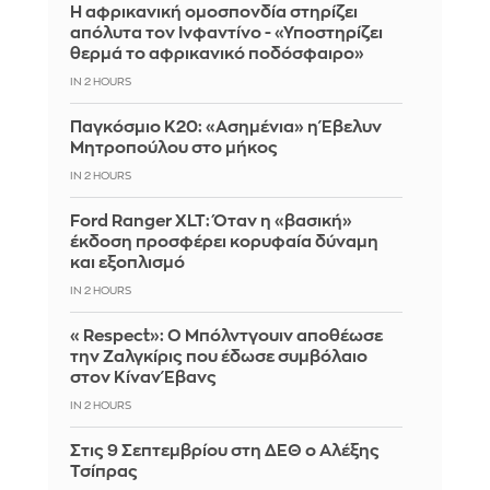
Η αφρικανική ομοσπονδία στηρίζει
απόλυτα τον Ινφαντίνο - «Υποστηρίζει
θερμά το αφρικανικό ποδόσφαιρο»
IN 2 HOURS
Παγκόσμιο Κ20: «Ασημένια» η Έβελυν
Μητροπούλου στο μήκος
IN 2 HOURS
Ford Ranger XLT: Όταν η «βασική»
έκδοση προσφέρει κορυφαία δύναμη
και εξοπλισμό
IN 2 HOURS
«Respect»: Ο Μπόλντγουιν αποθέωσε
την Ζαλγκίρις που έδωσε συμβόλαιο
στον Κίναν Έβανς
IN 2 HOURS
Στις 9 Σεπτεμβρίου στη ΔΕΘ ο Αλέξης
Τσίπρας