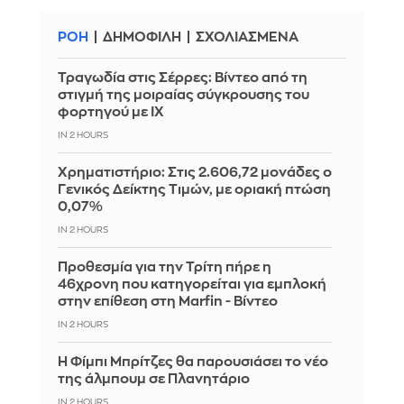
ΡΟΗ
ΔΗΜΟΦΙΛΗ
ΣΧΟΛΙΑΣΜΕΝΑ
Τραγωδία στις Σέρρες: Βίντεο από τη
στιγμή της μοιραίας σύγκρουσης του
φορτηγού με ΙΧ
IN 2 HOURS
Χρηματιστήριο: Στις 2.606,72 μονάδες ο
Γενικός Δείκτης Τιμών, με οριακή πτώση
0,07%
IN 2 HOURS
Προθεσμία για την Τρίτη πήρε η
46χρονη που κατηγορείται για εμπλοκή
στην επίθεση στη Marfin - Βίντεο
IN 2 HOURS
Η Φίμπι Μπρίτζες θα παρουσιάσει το νέο
της άλμπουμ σε Πλανητάριο
IN 2 HOURS