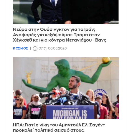
Νεύρα στην Ουάσινγκτον για το Ιράν;
Αναφορές για «εξάψαλμο» Τραμπ στον
Χέγκσεθ και για κόντρα Νετανιάχου - Βανς
ΚΟΣΜΟΣ
07:31, 06.08.2026
ΗΠΑ: Γιατί η νίκη του Αμπντούλ Ελ-Σαγέντ
προκαλεί πολιτικό σεισμό στους