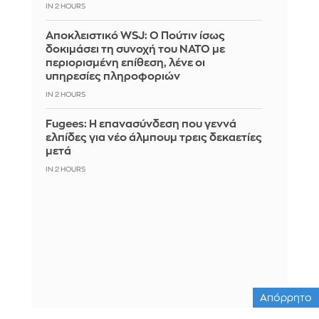
IN 2 HOURS
Αποκλειστικό WSJ: Ο Πούτιν ίσως
δοκιμάσει τη συνοχή του ΝΑΤΟ με
περιορισμένη επίθεση, λένε οι
υπηρεσίες πληροφοριών
IN 2 HOURS
Fugees: Η επανασύνδεση που γεννά
ελπίδες για νέο άλμπουμ τρεις δεκαετίες
μετά
IN 2 HOURS
Απόρρητο