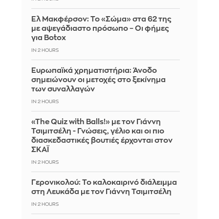
Ελ Μακφέρσον: Το «Σώμα» στα 62 της
με αψεγάδιαστο πρόσωπο – Οι φήμες
για Botox
IN 2 HOURS
Ευρωπαϊκά χρηματιστήρια: Άνοδο
σημειώνουν οι μετοχές στο ξεκίνημα
των συναλλαγών
IN 2 HOURS
«The Quiz with Balls!» με τον Γιάννη
Τσιμιτσέλη - Γνώσεις, γέλιο και οι πιο
διασκεδαστικές βουτιές έρχονται στον
ΣΚΑΪ
IN 2 HOURS
Γερονικολού: Το καλοκαιρινό διάλειμμα
στη Λευκάδα με τον Γιάννη Τσιμιτσέλη
IN 2 HOURS