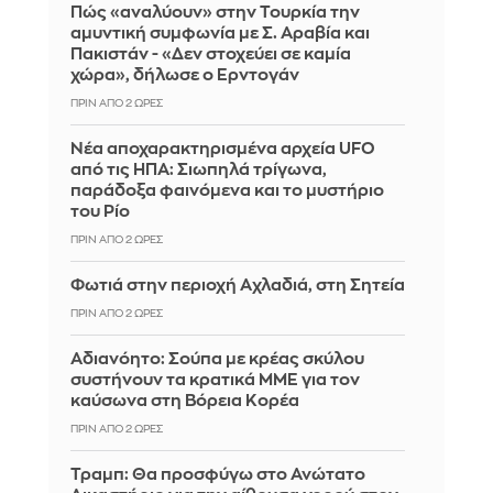
Πώς «αναλύουν» στην Τουρκία την
αμυντική συμφωνία με Σ. Αραβία και
Πακιστάν - «Δεν στοχεύει σε καμία
χώρα», δήλωσε ο Ερντογάν
ΠΡΙΝ ΑΠΌ 2 ΏΡΕΣ
Νέα αποχαρακτηρισμένα αρχεία UFO
από τις ΗΠΑ: Σιωπηλά τρίγωνα,
παράδοξα φαινόμενα και το μυστήριο
του Ρίο
ΠΡΙΝ ΑΠΌ 2 ΏΡΕΣ
Φωτιά στην περιοχή Αχλαδιά, στη Σητεία
ΠΡΙΝ ΑΠΌ 2 ΏΡΕΣ
Αδιανόητο: Σούπα με κρέας σκύλου
συστήνουν τα κρατικά ΜΜΕ για τον
καύσωνα στη Βόρεια Κορέα
ΠΡΙΝ ΑΠΌ 2 ΏΡΕΣ
Τραμπ: Θα προσφύγω στο Ανώτατο