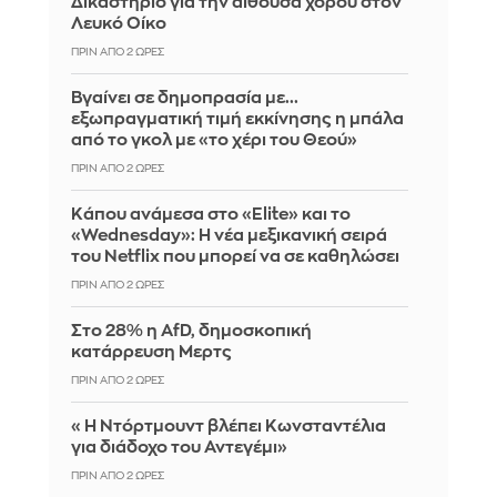
Δικαστήριο για την αίθουσα χορού στον
Λευκό Οίκο
ΠΡΙΝ ΑΠΌ 2 ΏΡΕΣ
Βγαίνει σε δημοπρασία με...
εξωπραγματική τιμή εκκίνησης η μπάλα
από το γκολ με «το χέρι του Θεού»
ΠΡΙΝ ΑΠΌ 2 ΏΡΕΣ
Κάπου ανάμεσα στο «Elite» και το
«Wednesday»: Η νέα μεξικανική σειρά
του Netflix που μπορεί να σε καθηλώσει
ΠΡΙΝ ΑΠΌ 2 ΏΡΕΣ
Στο 28% η AfD, δημοσκοπική
κατάρρευση Μερτς
ΠΡΙΝ ΑΠΌ 2 ΏΡΕΣ
«Η Ντόρτμουντ βλέπει Κωνσταντέλια
για διάδοχο του Αντεγέμι»
ΠΡΙΝ ΑΠΌ 2 ΏΡΕΣ