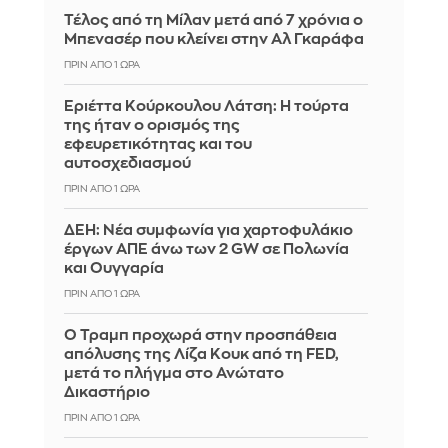
Τέλος από τη Μίλαν μετά από 7 χρόνια ο
Μπενασέρ που κλείνει στην Αλ Γκαράφα
ΠΡΙΝ ΑΠΌ 1 ΏΡΑ
Εριέττα Κούρκουλου Λάτση: Η τούρτα
της ήταν ο ορισμός της
εφευρετικότητας και του
αυτοσχεδιασμού
ΠΡΙΝ ΑΠΌ 1 ΏΡΑ
ΔΕΗ: Νέα συμφωνία για χαρτοφυλάκιο
έργων ΑΠΕ άνω των 2 GW σε Πολωνία
και Ουγγαρία
ΠΡΙΝ ΑΠΌ 1 ΏΡΑ
Ο Τραμπ προχωρά στην προσπάθεια
απόλυσης της Λίζα Κουκ από τη FED,
μετά το πλήγμα στο Ανώτατο
Δικαστήριο
ΠΡΙΝ ΑΠΌ 1 ΏΡΑ