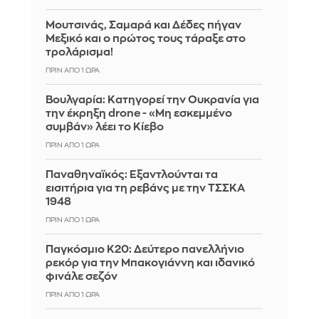
Μουτσινάς, Σαμαρά και Δέδες πήγαν
Μεξικό και ο πρώτος τους τάραξε στο
τρολάρισμα!
ΠΡΙΝ ΑΠΌ 1 ΏΡΑ
Βουλγαρία: Κατηγορεί την Ουκρανία για
την έκρηξη drone - «Μη εσκεμμένο
συμβάν» λέει το Κίεβο
ΠΡΙΝ ΑΠΌ 1 ΏΡΑ
Παναθηναϊκός: Εξαντλούνται τα
εισιτήρια για τη ρεβάνς με την ΤΣΣΚΑ
1948
ΠΡΙΝ ΑΠΌ 1 ΏΡΑ
Παγκόσμιο Κ20: Δεύτερο πανελλήνιο
ρεκόρ για την Μπακογιάννη και ιδανικό
φινάλε σεζόν
ΠΡΙΝ ΑΠΌ 1 ΏΡΑ