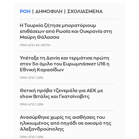
ΡΟΗ
ΔΗΜΟΦΙΛΗ
ΣΧΟΛΙΑΣΜΕΝΑ
Η Τουρκία ζήτησε μπορατόριουμ
επιθέσεων από Ρωσία και Ουκρανία στη
Μαύρη Θάλασσα
ΠΡΙΝ ΑΠΌ 46 ΛΕΠΤΆ
Υπέταξε τη Δανία και τερμάτισε πρώτη
στον 5ο όμιλο του Ευρωμπάσκετ U16 η
Εθνική Κορασίδων
ΠΡΙΝ ΑΠΌ 1 ΏΡΑ
Θετική πρόβα τζενεράλε για ΑΕΚ με
show Βιτάλις και Γκατσίνοβιτς
ΠΡΙΝ ΑΠΌ 1 ΏΡΑ
Ανασύρθηκε χωρίς τις αισθήσεις του
ηλικιωμένος από πηγάδι σε οικισμό της
Αλεξανδρούπολης
ΠΡΙΝ ΑΠΌ 1 ΏΡΑ