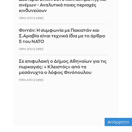
ανέμων - Αναλυτικά ποιες περιοχές
κινδυνεύουν
ΠΡΙΝ ΑΠΌ 2 ΏΡΕΣ
Φιντάν: Η συμφωνία με Πακιστάν και
Σ.Αραβία είναι τεχνικά ίδια με το άρθρο
5 του ΝΑΤΟ
ΠΡΙΝ ΑΠΌ 2 ΏΡΕΣ
Σε επιφυλακή ο Δήμος Αθηναίων για τις
πυρκαγιές: «Κλειστός» από τα
μεσάνυχτα ο λόφος Φινόπουλου
ΠΡΙΝ ΑΠΌ 2 ΏΡΕΣ
Απόρρητο