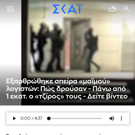
Εξαρθρώθηκε σπείρα «μαϊμού»
λογιστών: Πώς δρούσαν - Πάνω από
1 εκατ. ο «τζίρος» τους - Δείτε βίντεο