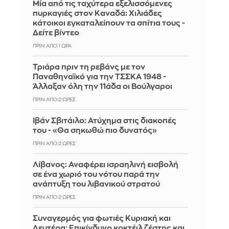
Μία από τις ταχύτερα εξελισσόμενες
πυρκαγιές στον Καναδά: Χιλιάδες
κάτοικοι εγκαταλείπουν τα σπίτια τους -
Δείτε βίντεο
ΠΡΙΝ ΑΠΌ 1 ΏΡΑ
Τριάρα πριν τη ρεβάνς με τον
Παναθηναϊκό για την ΤΣΣΚΑ 1948 -
Άλλαξαν όλη την 11άδα οι Βούλγαροι
ΠΡΙΝ ΑΠΌ 2 ΏΡΕΣ
Ιβάν Σβιτάιλο: Ατύχημα στις διακοπές
του - «Θα σηκωθώ πιο δυνατός»
ΠΡΙΝ ΑΠΌ 2 ΏΡΕΣ
Λίβανος: Αναφέρει ισραηλινή εισβολή
σε ένα χωριό του νότου παρά την
ανάπτυξη του λιβανικού στρατού
ΠΡΙΝ ΑΠΌ 2 ΏΡΕΣ
Συναγερμός για φωτιές Κυριακή και
Δευτέρα: Επικίνδυνο κοκτέιλ ζέστης και