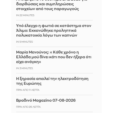
διορθώσεις και συμπληρώσεις
στοιχείων από τους παραγωγούς
IN 22 MINUTES
Yπό έλεγχο η φωτιά σε κατάστημα στον
Άλιμο: Εκκενώθηκε προληπτικά
πολυκατοικία λόγω των καπνών
IN 5 MINUTES
Μαρία Μενούνος: «Κάθε χρόνο η
Ελλάδα μού δίνει κάτι που δεν ήξερα ότι
είχα ανάγκη»
IN 3 MINUTES
Η ξηρασία απειλεί την ηλεκτροδότηση
της Ευρώπης
ΠΡΙΝ ΑΠΌ 11 ΛΕΠΤΆ
Βραδινό Magazino 07-08-2026
ΠΡΙΝ ΑΠΌ 26 ΛΕΠΤΆ