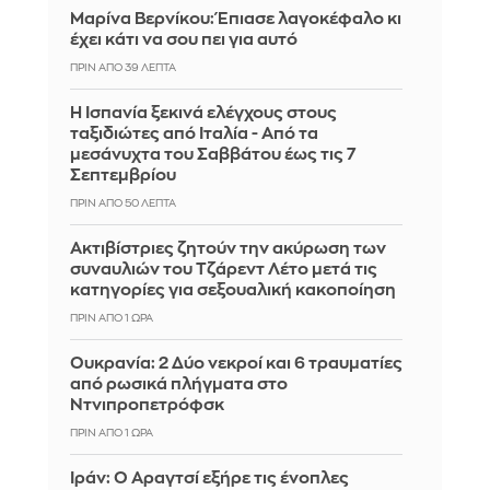
Μαρίνα Βερνίκου: Έπιασε λαγοκέφαλο κι
έχει κάτι να σου πει για αυτό
ΠΡΙΝ ΑΠΌ 39 ΛΕΠΤΆ
Η Ισπανία ξεκινά ελέγχους στους
ταξιδιώτες από Ιταλία - Από τα
μεσάνυχτα του Σαββάτου έως τις 7
Σεπτεμβρίου
ΠΡΙΝ ΑΠΌ 50 ΛΕΠΤΆ
Ακτιβίστριες ζητούν την ακύρωση των
συναυλιών του Τζάρεντ Λέτο μετά τις
κατηγορίες για σεξουαλική κακοποίηση
ΠΡΙΝ ΑΠΌ 1 ΏΡΑ
Ουκρανία: 2 Δύο νεκροί και 6 τραυματίες
από ρωσικά πλήγματα στο
Ντνιπροπετρόφσκ
ΠΡΙΝ ΑΠΌ 1 ΏΡΑ
Ιράν: Ο Αραγτσί εξήρε τις ένοπλες