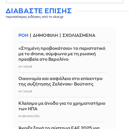
ΔΙΑΒΑΣΤΕ ΕΠΙΣΗΣ
περισσότερες ειδήσεις από το skai.gr
ΡΟΗ
ΔΗΜΟΦΙΛΗ
ΣΧΟΛΙΑΣΜΕΝΑ
«Στημένη προβοκάτσια» το περιστατικό
με το drone, σύμφωνα με τη ρωσική
πρεσβεία στο Βερολίνο
IN 1 HOUR
Οικονομία και ασφάλεια στο επίκεντρο
της συζήτησης Ζελένσκι- Βούτσιτς
IN 1 HOUR
Κλείσιμο με άνοδο για το χρηματιστήριο
των ΗΠΑ
IN 39 MINUTES
Άνοιξε ξανά το σύστημα ΕΑΕ 2025 για