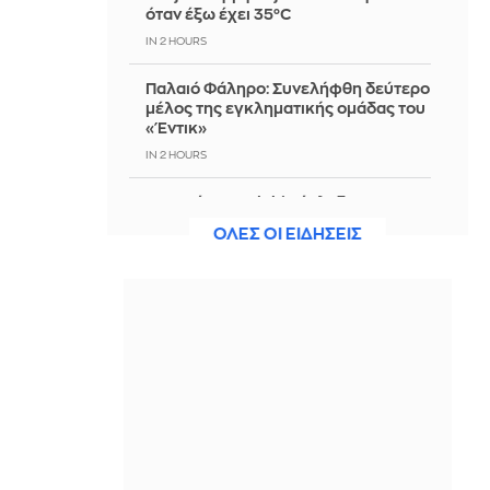
όταν έξω έχει 35°C
IN 2 HOURS
Παλαιό Φάληρο: Συνελήφθη δεύτερο
μέλος της εγκληματικής ομάδας του
«Έντικ»
IN 2 HOURS
Ο τυφώνας Dolphin έπληξε την
Ιαπωνία - Η Κίνα έκλεισε λιμάνια
ΟΛΕΣ ΟΙ ΕΙΔΗΣΕΙΣ
IN 2 HOURS
Bloomberg: Η Τουρκία περιορίζει τη
διέλευση πλοίων που εισέρχονται
στη Μαύρη Θάλασσα μέσω
Δαρδανελίων
IN 2 HOURS
Η πιο εύκολη γαριδομακαρονάδα
IN 2 HOURS