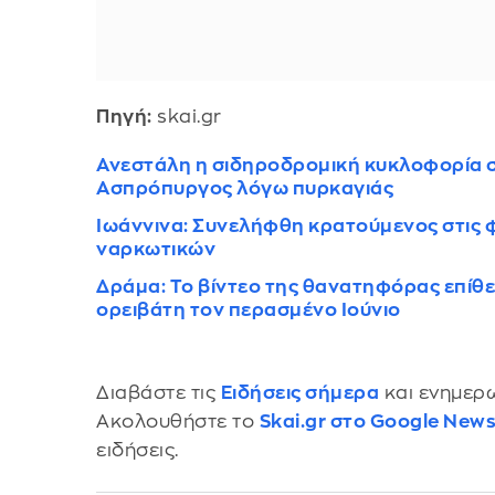
Πηγή:
skai.gr
Ανεστάλη η σιδηροδρομική κυκλοφορία σ
Ασπρόπυργος λόγω πυρκαγιάς
Ιωάννινα: Συνελήφθη κρατούμενος στις φ
ναρκωτικών
Δράμα: Το βίντεο της θανατηφόρας επίθ
ορειβάτη τον περασμένο Ιούνιο
Διαβάστε τις
Ειδήσεις σήμερα
και ενημερω
Ακολουθήστε το
Skai.gr στο Google New
ειδήσεις.