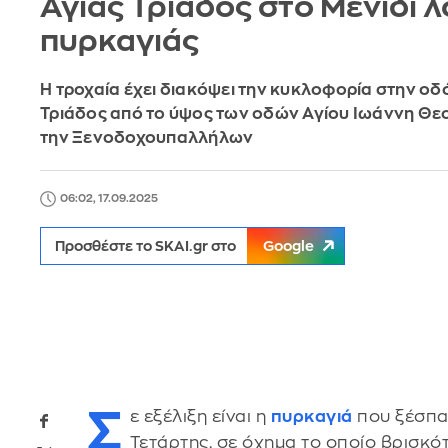
Αγίας Τριάδος στο Μενίδι 
πυρκαγιάς
Η τροχαία έχει διακόψει την κυκλοφορία στην οδ
Τριάδος από το ύψος των οδών Αγίου Ιωάννη Θ
την Ξενοδοχουπαλλήλων
06:02, 17.09.2025
Προσθέστε το SKAI.gr στο
Google
Σ
ε εξέλιξη είναι η
πυρκαγιά
που ξέσπασ
Τετάρτης, σε όχημα το οποίο βρισκό