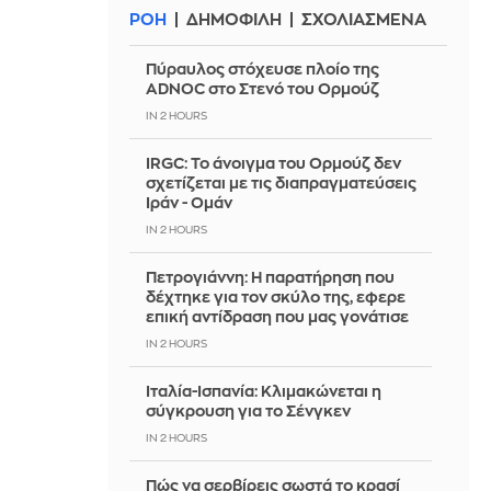
ΡΟΗ
ΔΗΜΟΦΙΛΗ
ΣΧΟΛΙΑΣΜΕΝΑ
Πύραυλος στόχευσε πλοίο της
ADNOC στο Στενό του Ορμούζ
IN 2 HOURS
IRGC: Το άνοιγμα του Ορμούζ δεν
σχετίζεται με τις διαπραγματεύσεις
Ιράν - Ομάν
IN 2 HOURS
Πετρογιάννη: Η παρατήρηση που
δέχτηκε για τον σκύλο της, εφερε
επική αντίδραση που μας γονάτισε
IN 2 HOURS
Ιταλία-Ισπανία: Κλιμακώνεται η
σύγκρουση για το Σένγκεν
IN 2 HOURS
Πώς να σερβίρεις σωστά το κρασί