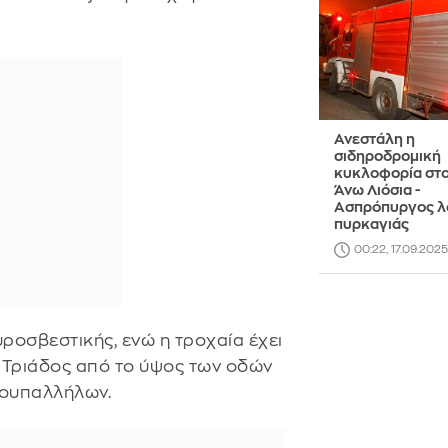
Ανεστάλη η
σιδηροδρομική
κυκλοφορία στο
Άνω Λιόσια -
Ασπρόπυργος 
πυρκαγιάς
00:22, 17.09.2025
υροσβεστικής, ενώ η τροχαία έχει
 Τριάδος από το ύψος των οδών
χουπαλλήλων.