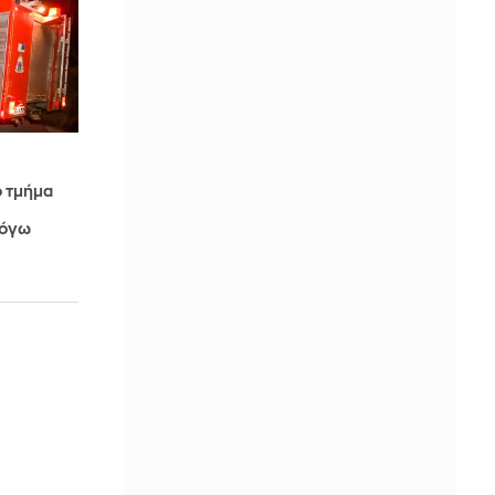
 τμήμα
λόγω