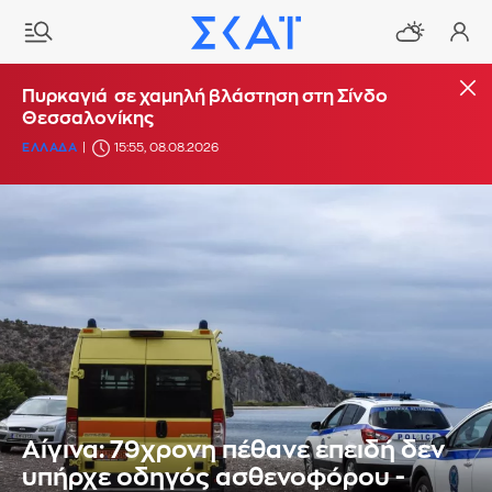
Πυρκαγιά σε χαμηλή βλάστηση στη Σίνδο
Θεσσαλονίκης
ΕΛΛΑΔΑ
15:55, 08.08.2026
Αίγινα: 79χρονη πέθανε επειδή δεν
υπήρχε οδηγός ασθενοφόρου -