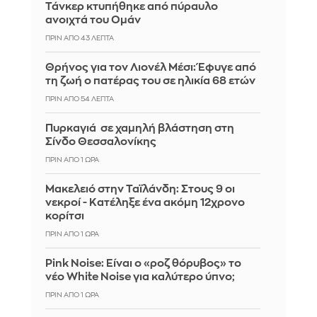
Τάνκερ κτυπήθηκε από πύραυλο
ανοιχτά του Ομάν
ΠΡΙΝ ΑΠΌ 43 ΛΕΠΤΆ
Θρήνος για τον Λιονέλ Μέσι: Έφυγε από
τη ζωή ο πατέρας του σε ηλικία 68 ετών
ΠΡΙΝ ΑΠΌ 54 ΛΕΠΤΆ
Πυρκαγιά σε χαμηλή βλάστηση στη
Σίνδο Θεσσαλονίκης
ΠΡΙΝ ΑΠΌ 1 ΏΡΑ
Μακελειό στην Ταϊλάνδη: Στους 9 οι
νεκροί - Κατέληξε ένα ακόμη 12χρονο
κορίτσι
ΠΡΙΝ ΑΠΌ 1 ΏΡΑ
Pink Noise: Είναι ο «ροζ θόρυβος» το
νέο White Noise για καλύτερο ύπνο;
ΠΡΙΝ ΑΠΌ 1 ΏΡΑ