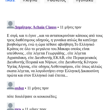
TAGS:
Αίγινα
Θανατος
γυναίκα