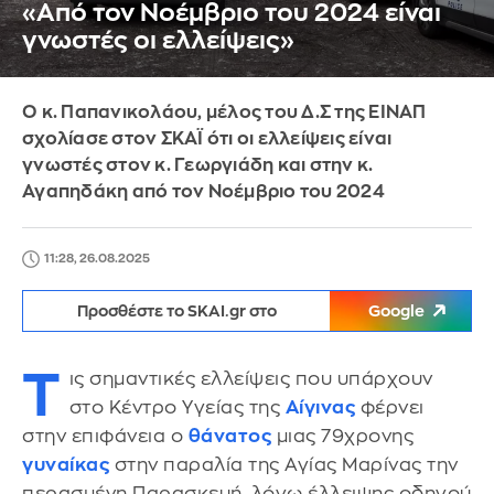
«Από τον Νοέμβριο του 2024 είναι
γνωστές οι ελλείψεις»
Ο κ. Παπανικολάου, μέλος του Δ.Σ της ΕΙΝΑΠ
σχολίασε στον ΣΚΑΪ ότι οι ελλείψεις είναι
γνωστές στον κ. Γεωργιάδη και στην κ.
Αγαπηδάκη από τον Νοέμβριο του 2024
11:28, 26.08.2025
Προσθέστε το SKAI.gr στο
Google
Τ
ις σημαντικές ελλείψεις που υπάρχουν
στο Κέντρο Υγείας της
Αίγινας
φέρνει
στην επιφάνεια ο
θάνατος
μιας 79χρονης
γυναίκας
στην παραλία της Αγίας Μαρίνας την
περασμένη Παρασκευή, λόγω έλλειψης οδηγού