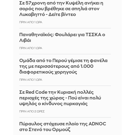
Σε 57χρονη από την Κυψέλη ανήκει η
σορός που βρέθηκε σε σπηλιά στον
Λυκαβηττό - Δείτε βίντεο
ΠΡΙΝ ΑΠΌ 1 ΏΡΑ
Παναθηναϊκός: Φουλάρει για ΤΣΣΚΑ ο
Λιβάι
ΠΡΙΝ ΑΠΌ 1 ΏΡΑ
Ομάδα από το Περού γέμισε τη φανέλα
της με περισσότερους από 1.000
διαφορετικούς χορηγούς
ΠΡΙΝ ΑΠΌ 1 ΏΡΑ
Σε Red Code την Κυριακή πολλές
περιοχές της χώρας - Πού είναι πολύ
υψηλός ο κίνδυνος πυρκαγιάς
ΠΡΙΝ ΑΠΌ 2 ΏΡΕΣ
Πύραυλος στόχευσε πλοίο της ADNOC
στο Στενό του Ορμούζ