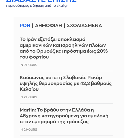
περισσότερες ειδήσεις από το skai.gr
ΡΟΗ
ΔΗΜΟΦΙΛΗ
ΣΧΟΛΙΑΣΜΕΝΑ
Το Ιράν εξετάζει αποκλεισμό
αμερικανικών και ισραηλινών πλοίων
από το Ορμούζ και πρόστιμα έως 20%
του φορτίου
IN 2 HOURS
Καύσωνας και στη Σλοβακία: Ρεκόρ
υψηλής θερμοκρασίας με 42,2 βαθμούς
Κελσίου
IN 2 HOURS
Marfin: Το βράδυ στην Ελλάδα η
46χρονη κατηγορούμενη για εμπλοκή
στον εμπρησμό της τράπεζας
IN 2 HOURS