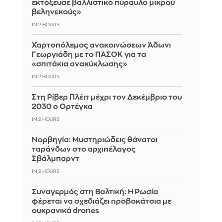
εκτόξευσε βαλλιστικό πύραυλο μικρού
βεληνεκούς»
IN 2 HOURS
Χαρτοπόλεμος ανακοινώσεων Άδωνι
Γεωργιάδη με το ΠΑΣΟΚ για τα
«σπιτάκια ανακύκλωσης»
IN 2 HOURS
Στη Ρίβερ Πλέιτ μέχρι τον Δεκέμβριο του
2030 ο Ορτέγκα
IN 2 HOURS
Νορβηγία: Μυστηριώδεις θάνατοι
ταράνδων στο αρχιπέλαγος
Σβάλμπαρντ
IN 2 HOURS
Συναγερμός στη Βαλτική: Η Ρωσία
φέρεται να σχεδιάζει προβοκάτσια με
ουκρανικά drones