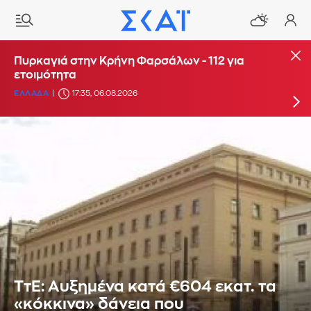
Μεγάλη φωτιά στη Σκύρο: Ενισχύθηκαν οι
Πυρκαγιά στην Κρήνη Φαρσάλων - 112 για
δυνάμεις - Σπεύδουν ακτοπλοϊκώς επιπλέον
ετοιμότητα
πυροσβέστες
ΕΛΛΑΔΑ
17:35, 06.08.2026
ΕΛΛΑΔΑ
15:17, 06.08.2026
UPDATE: 19:38
ΤτΕ: Αυξημένα κατά €604 εκατ. τα
«κόκκινα» δάνεια που