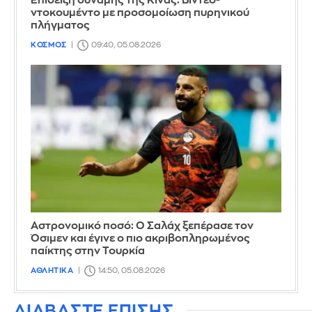
Επίδειξη δύναμης της Κίνας: Βίντεο-
ντοκουμέντο με προσομοίωση πυρηνικού
πλήγματος
ΚΟΣΜΟΣ
09:40, 05.08.2026
Αστρονομικό ποσό: Ο Σαλάχ ξεπέρασε τον
Όσιμεν και έγινε ο πιο ακριβοπληρωμένος
παίκτης στην Τουρκία
ΑΘΛΗΤΙΚΑ
14:50, 05.08.2026
ΔΙΑΒΑΣΤΕ ΕΠΙΣΗΣ