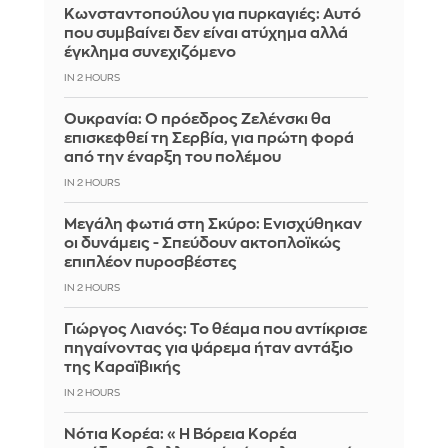
Κωνσταντοπούλου για πυρκαγιές: Αυτό
που συμβαίνει δεν είναι ατύχημα αλλά
έγκλημα συνεχιζόμενο
IN 2 HOURS
Ουκρανία: Ο πρόεδρος Ζελένσκι θα
επισκεφθεί τη Σερβία, για πρώτη φορά
από την έναρξη του πολέμου
IN 2 HOURS
Μεγάλη φωτιά στη Σκύρο: Ενισχύθηκαν
οι δυνάμεις - Σπεύδουν ακτοπλοϊκώς
επιπλέον πυροσβέστες
IN 2 HOURS
Γιώργος Λιανός: Το θέαμα που αντίκρισε
πηγαίνοντας για ψάρεμα ήταν αντάξιο
της Καραϊβικής
IN 2 HOURS
Νότια Κορέα: «Η Βόρεια Κορέα