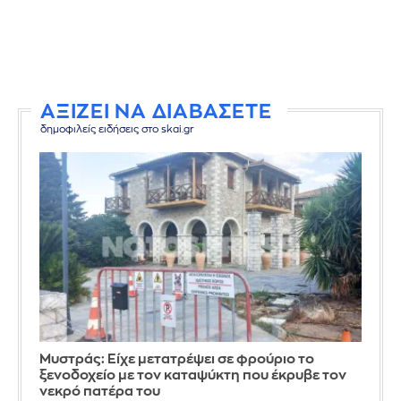
ΑΞΙΖΕΙ ΝΑ ΔΙΑΒΑΣΕΤΕ
δημοφιλείς ειδήσεις στο skai.gr
Mυστράς: Είχε μετατρέψει σε φρούριο το
ξενοδοχείο με τον καταψύκτη που έκρυβε τον
νεκρό πατέρα του