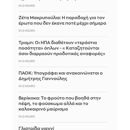
IN 2 HOURS
Ζέτα Μακρυπούλια: Η παραδοχή για τον
έρωτα που δεν έκανε ποτέ μέχρι σήμερα
IN 2 HOURS
Τραμπ: Οι ΗΠΑ διαθέτουν «τεράστια
ποσότητα» όπλων - «Καταζητούνται
όσοι διαρρεούν προδοτικές αναφορές»
IN 2 HOURS
ΠΑΟΚ: Υπογράφει και ανακοινώνεται ο
Δημήτρης Γιαννούλης
IN 2 HOURS
Βερίκοκα: Το φρούτο που βοηθά στην
πέψη, το φούσκωμα αλλά και το
καλοκαιρινό μαύρισμα
IN 2 HOURS
Γλιστρίδα γιαχνί