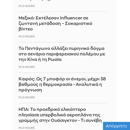
IN 2 HOURS
Μεξικό: Εκτέλεσαν influencer σε
ζωντανή μετάδοση – Σοκαριστικό
βίντεο
IN 2 HOURS
Το Πεντάγωνο αλλάζει πυρηνικό δόγμα
στο σενάριο περιφερειακού πολέμου με
την Κίνα ή τη Ρωσία
IN 2 HOURS
Καιρός: Ως 7 μποφόρ οι άνεμοι, μέχρι 38
βαθμούς η θερμοκρασία - Αναλυτικά η
πρόγνωση
IN 2 HOURS
ΗΠΑ: Το προεδρικό ελικόπτερο
πλησίασε υπερβολικά αεροπλάνο της
γραμμής στην Ουάσιγκτον - Τι συνέβη
Απόρρητο
IN 2 HOURS