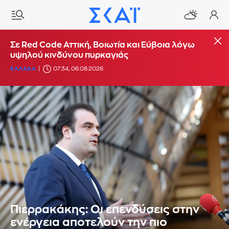
Σε Red Code Αττική, Βοιωτία και Εύβοια λόγω
υψηλού κινδύνου πυρκαγιάς
ΕΛΛΑΔΑ
07:34, 06.08.2026
Πιερρακάκης: Οι επενδύσεις στην
ενέργεια αποτελούν την πιο