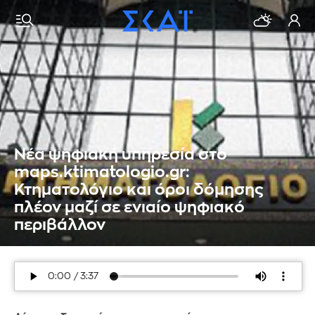
Νέα ψηφιακή υπηρεσία στο
maps.ktimatologio.gr:
Κτηματολόγιο και όροι δόμησης
πλέον μαζί σε ενιαίο ψηφιακό
περιβάλλον