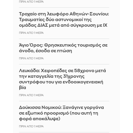
ΠΡΙΝ ΑΠΌ 1 ΜΈΡΑ
Τροχαίο στη λεωφόρο Αθηνών-Σουνίου:
Τραυματίες δύο αστυνομικοί της
ομάδας ΔΙΑΣ μετά από σύγκρουση με ΙΧ
ΠΡΙΝ ΑΠΌ 1 ΜΈΡΑ
Άγιο Όρος: Θρησκευτικός τουρισμός σε
άνοδο, έσοδα σε πτώση
ΠΡΙΝ ΑΠΌ 1 ΜΈΡΑ
Λευκάδα: Χειροπέδες σε 58χρονο μετά
την καταγγελία της 31χρονης
συντρόφου του για ενδοοικογενειακή
βία
ΠΡΙΝ ΑΠΌ 1 ΜΈΡΑ
Δούκισσα Νομικού: Ξανάγινε γοργόνα
σε εξωτικό προορισμό (που αυτή τη
φορά αποκάλυψε)
ΠΡΙΝ ΑΠΌ 1 ΜΈΡΑ