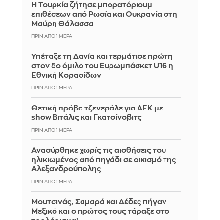
Η Τουρκία ζήτησε μπορατόριουμ
επιθέσεων από Ρωσία και Ουκρανία στη
Μαύρη Θάλασσα
ΠΡΙΝ ΑΠΌ 1 ΜΈΡΑ
Υπέταξε τη Δανία και τερμάτισε πρώτη
στον 5ο όμιλο του Ευρωμπάσκετ U16 η
Εθνική Κορασίδων
ΠΡΙΝ ΑΠΌ 1 ΜΈΡΑ
Θετική πρόβα τζενεράλε για ΑΕΚ με
show Βιτάλις και Γκατσίνοβιτς
ΠΡΙΝ ΑΠΌ 1 ΜΈΡΑ
Ανασύρθηκε χωρίς τις αισθήσεις του
ηλικιωμένος από πηγάδι σε οικισμό της
Αλεξανδρούπολης
ΠΡΙΝ ΑΠΌ 1 ΜΈΡΑ
Μουτσινάς, Σαμαρά και Δέδες πήγαν
Μεξικό και ο πρώτος τους τάραξε στο