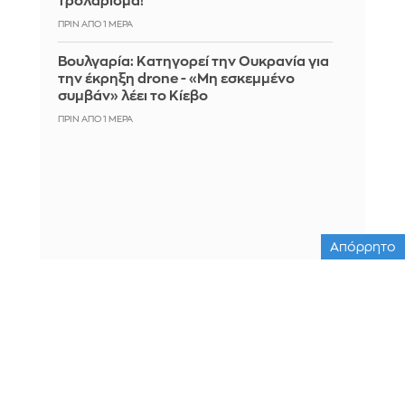
τρολάρισμα!
ΠΡΙΝ ΑΠΌ 1 ΜΈΡΑ
Βουλγαρία: Κατηγορεί την Ουκρανία για
την έκρηξη drone - «Μη εσκεμμένο
συμβάν» λέει το Κίεβο
ΠΡΙΝ ΑΠΌ 1 ΜΈΡΑ
Απόρρητο