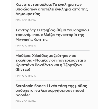
Κωνσταντοπούλου: Το έγκλημα των
υποκλοπών αποτελεί έγκλημα κατά της
Δημοκρατίας
ΠΡΙΝ ΑΠΌ 1 ΜΈΡΑ
Σαντορίνη: Ο έφηβος-θύμα του αρχαίου
τσουνάμι που αλλάζει την ιστορία της
Μινωικής Κρήτης
ΠΡΙΝ ΑΠΌ 1 ΜΈΡΑ
Μαδέρα: Χιλιάδες μαζεύτηκαν σε
εκκλησία - Νόμιζαν ότι παντρεύονται ο
Κριστιάνο Ρονάλντο και η Τζορτζίνα
(Βίντεο)
ΠΡΙΝ ΑΠΌ 1 ΜΈΡΑ
Serotonin Shoes: Η νέα τάση της μόδας
υπόσχεται να λειτουργήσει σαν mood
booster
ΠΡΙΝ ΑΠΌ 1 ΜΈΡΑ