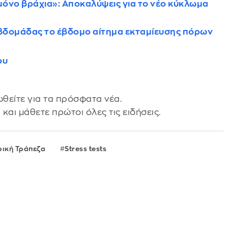
ε μόνο βράχια»: Αποκαλύψεις για το νέο κύκλωμα
βδομάδας το έβδομο αίτημα εκταμίευσης πόρων
ου
θείτε για τα πρόσφατα νέα.
s
και μάθετε πρώτοι όλες τις ειδήσεις.
ρική Τράπεζα
Stress tests