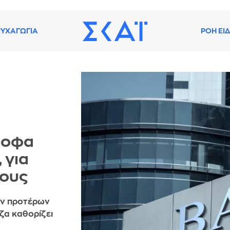
ΥΧΑΓΩΓΙΑ
ΡΟΗ ΕΙ
τροφα
 για
νους
των προτέρων
ζα καθορίζει