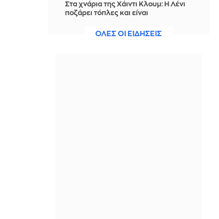
Στα χνάρια της Χάιντι Κλουμ: Η Λένι
ποζάρει τόπλες και είναι
εντυπωσιακή (φώτο)
ΟΛΕΣ ΟΙ ΕΙΔΗΣΕΙΣ
ΠΡΙΝ ΑΠΌ 18 ΏΡΕΣ
Νέα άνοδος στις τιμές του
πετρελαίου λόγω ανησυχιών για το
Ορμούζ - Πάνω από $80 το Brent
ΠΡΙΝ ΑΠΌ 18 ΏΡΕΣ
Η Ρωσία λέει πως έπληξε πλοία στη
Μαύρη Θάλασσα με στρατιωτικά
φορτία για την Ουκρανία
ΠΡΙΝ ΑΠΌ 18 ΏΡΕΣ
Σε σοκ ζευγάρι Αμερικανών που είχε
φιλοξενήσει τον Αφγανό της
Κυψέλης: «Δεν μπορούμε να
πιστέψουμε ότι είναι αλήθεια»
ΠΡΙΝ ΑΠΌ 18 ΏΡΕΣ
Ορμούζ: Μειωμένη η κίνηση των