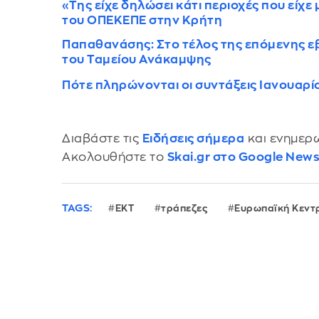
«Της είχε δηλώσει κάτι περιοχές που είχ
του ΟΠΕΚΕΠΕ στην Κρήτη
Παπαθανάσης: Στο τέλος της επόμενης ε
του Ταμείου Ανάκαμψης
Πότε πληρώνονται οι συντάξεις Ιανουαρί
Διαβάστε τις
Ειδήσεις σήμερα
και ενημερω
Ακολουθήστε το
Skai.gr στο Google New
TAGS:
ΕΚΤ
τράπεζες
Ευρωπαϊκή Κεντ