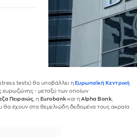
 stress tests) θα υποβάλλει η
Ευρωπαϊκή Κεντρική
ς ευρωζώνης - μεταξύ των οποίων
εζα Πειραιώς
, η
Eurobank
και η
Αlpha Bank
,
ου θα έχουν στα θεμελιώδη δεδομένα τους ακραία