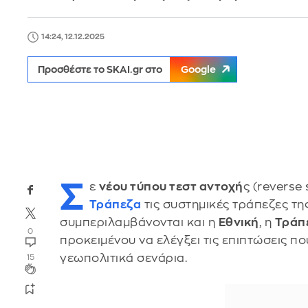
14:24, 12.12.2025
Προσθέστε το SKAI.gr στο
Google
Σ
ε
νέου τύπου τεστ αντοχή
ς (reverse
Τράπεζα
τις συστημικές τράπεζες τη
συμπεριλαμβάνονται και η
Εθνική
, η
Τράπ
0
προκειμένου να ελέγξει τις επιπτώσεις π
γεωπολιτικά σενάρια.
15