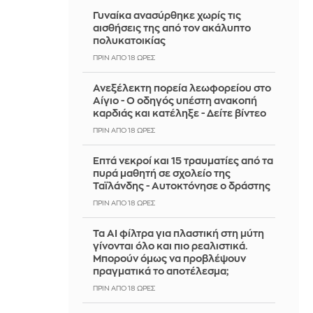
Γυναίκα ανασύρθηκε χωρίς τις
αισθήσεις της από τον ακάλυπτο
πολυκατοικίας
ΠΡΙΝ ΑΠΌ 18 ΏΡΕΣ
Ανεξέλεκτη πορεία λεωφορείου στο
Αίγιο - Ο οδηγός υπέστη ανακοπή
καρδιάς και κατέληξε - Δείτε βίντεο
ΠΡΙΝ ΑΠΌ 18 ΏΡΕΣ
Επτά νεκροί και 15 τραυματίες από τα
πυρά μαθητή σε σχολείο της
Ταϊλάνδης - Αυτοκτόνησε ο δράστης
ΠΡΙΝ ΑΠΌ 18 ΏΡΕΣ
Τα AI φίλτρα για πλαστική στη μύτη
γίνονται όλο και πιο ρεαλιστικά.
Μπορούν όμως να προβλέψουν
πραγματικά το αποτέλεσμα;
ΠΡΙΝ ΑΠΌ 18 ΏΡΕΣ