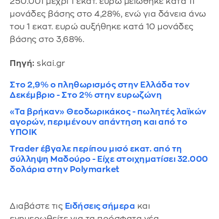
250.001 μέχρι 1 εκατ. ευρώ μειώθηκε κατά 11
μονάδες βάσης στο 4,28%, ενώ για δάνεια άνω
του 1 εκατ. ευρώ αυξήθηκε κατά 10 μονάδες
βάσης στο 3,68%.
Πηγή:
skai.gr
Στο 2,9% ο πληθωρισμός στην Ελλάδα τον
Δεκέμβριο - Στο 2% στην ευρωζώνη
«Τα βρήκαν» Θεοδωρικάκος - πωλητές λαϊκών
αγορών, περιμένουν απάντηση και από το
ΥΠΟΙΚ
Trader έβγαλε περίπου μισό εκατ. από τη
σύλληψη Μαδούρο - Είχε στοιχηματίσει 32.000
δολάρια στην Polymarket
Διαβάστε τις
Ειδήσεις σήμερα
και
ενημερωθείτε για τα πρόσφατα νέα.