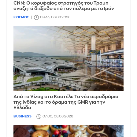
CNN: Ο κορυφαίος στρατηγός του Τραμπ
αναζητά διέξοδο από τον πόλεμο με το Ιράν
ΚΟΣΜΟΣ
09:43, 08.08.2026
Από το Vizag στο Καστέλι: Το νέο αεροδρόμιο
της Ινδίας και το όραμα της GMR για την
Ελλάδα
BUSINESS
07:00, 08.08.2026