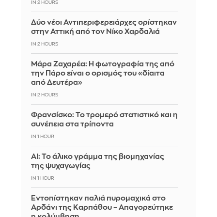
IN 2 HOURS
Δύο νέοι Αντιπεριφερειάρχες ορίστηκαν
στην Αττική από τον Νίκο Χαρδαλιά
IN 2 HOURS
Μάρα Ζαχαρέα: Η φωτογραφία της από
την Πάρο είναι ο ορισμός του «δίαιτα
από Δευτέρα»
IN 2 HOURS
Φρανσίσκο: Το τρομερό στατιστικό και η
συνέπεια στα τρίποντα
IN 1 HOUR
AI: Το άλικο γράμμα της βιομηχανίας
της ψυχαγωγίας
IN 1 HOUR
Εντοπίστηκαν παλιά πυρομαχικά στο
Αρδάνι της Καρπάθου – Απαγορεύτηκε
η κολύμβηση