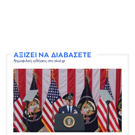
ΑΞΙΖΕΙ ΝΑ ΔΙΑΒΑΣΕΤΕ
δημοφιλείς ειδήσεις στο skai.gr