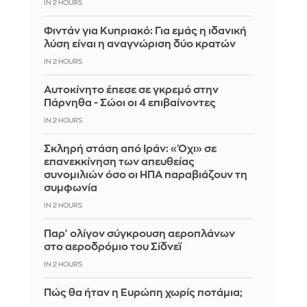
IN 2 HOURS
Φιντάν για Κυπριακό: Για εμάς η ιδανική
λύση είναι η αναγνώριση δύο κρατών
IN 2 HOURS
Αυτοκίνητο έπεσε σε γκρεμό στην
Πάρνηθα - Σώοι οι 4 επιβαίνοντες
IN 2 HOURS
Σκληρή στάση από Ιράν: «Όχι» σε
επανεκκίνηση των απευθείας
συνομιλιών όσο οι ΗΠΑ παραβιάζουν τη
συμφωνία
IN 2 HOURS
Παρ' ολίγον σύγκρουση αεροπλάνων
στο αεροδρόμιο του Σίδνεϊ
IN 2 HOURS
Πώς θα ήταν η Ευρώπη χωρίς ποτάμια;