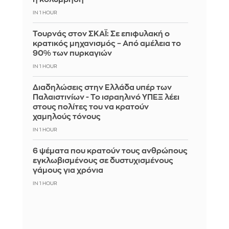
IN 1 HOUR
Τουρνάς στον ΣΚΑΪ: Σε επιφυλακή ο
κρατικός μηχανισμός – Από αμέλεια το
90% των πυρκαγιών
IN 1 HOUR
Διαδηλώσεις στην Ελλάδα υπέρ των
Παλαιστινίων - Το ισραηλινό ΥΠΕΞ λέει
στους πολίτες του να κρατούν
χαμηλούς τόνους
IN 1 HOUR
6 ψέματα που κρατούν τους ανθρώπους
εγκλωβισμένους σε δυστυχισμένους
γάμους για χρόνια
IN 1 HOUR