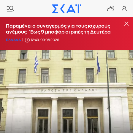
Παραμένει ο συναγερμός για τους ισχυρούς
ανέμους - Έως 9 μποφόρ οι ριπές τη Δευτέρα
ΕΛΛΑΔΑ
12:49, 09.08.2026