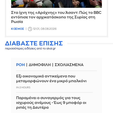
Στα ίχνη της «Αράχνης» του Άσαντ: Πώς το BBC
εντόπισε τον αρχικατάσκοπο της Συρίας στη
Ρωσία
ΚΟΣΜΟΣ
12:01, 08.08.2026
ΔΙΑΒΑΣΤΕ ΕΠΙΣΗΣ
περισσότερες ειδήσεις από το skai.gr
ΡΟΗ
ΔΗΜΟΦΙΛΗ
ΣΧΟΛΙΑΣΜΕΝΑ
Έξι οικονομικά αντικείμενα που
μεταμορφώνουν ένα μικρό μπαλκόνι
IN 2 HOURS
Παραμένει ο συναγερμός για τους
ισχυρούς ανέμους - Έως 9 μποφόρ οι
ριπές τη Δευτέρα