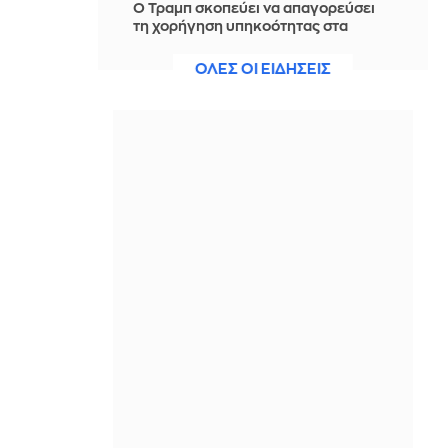
Ο Τραμπ σκοπεύει να απαγορεύσει
τη χορήγηση υπηκοότητας στα
παιδιά αλλοδαπών που πηγαίνουν
στις ΗΠΑ για «τουρισμό τοκετού»
ΟΛΕΣ ΟΙ ΕΙΔΗΣΕΙΣ
IN 2 HOURS
Έντονη αντιπαράθεση της ηγέτιδας
των Οικολόγων με τον Ίλον Μασκ,
αφού την κατηγόρησε για
«προδοσία» της Γαλλίας
IN 2 HOURS
Ο ΔΟΑΕ προειδοποιεί για την
κατάσταση στον πυρηνικό σταθμό
παραγωγής ηλεκτρικού ρεύματος
στη Ζαπορίζια
IN 2 HOURS
Σου λέει να βγείτε και μετά
εξαφανίζεται; 5 λόγοι που ίσως δεν
έχουν καμία σχέση με εσένα
IN 1 HOUR