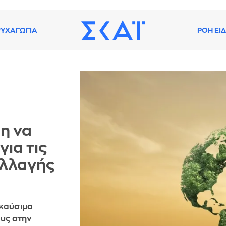
ΥΧΑΓΩΓΙΑ
ΡΟΗ ΕΙ
η να
ια τις
αλλαγής
 καύσιμα
υς στην