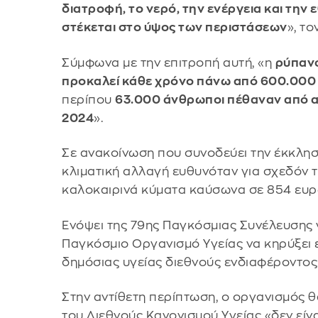
διατροφή, το νερό, την ενέργεια και την
στέκεται στο ύψος των περιστάσεων
», τον
Σύμφωνα με την επιτροπή αυτή, «η
ρύπανσ
προκαλεί κάθε χρόνο πάνω από 600.000
περίπου
63.000 άνθρωποι πέθαναν από αί
2024
».
Σε ανακοίνωση που συνοδεύει την έκκλησή
κλιματική αλλαγή ευθυνόταν για σχεδόν 
καλοκαιρινά κύματα καύσωνα σε 854 ευρ
Ενόψει της 79ης Παγκόσμιας Συνέλευσης γι
Παγκόσμιο Οργανισμό Υγείας να κηρύξει 
δημόσιας υγείας διεθνούς ενδιαφέροντος
Στην αντίθετη περίπτωση, ο οργανισμός θ
του Διεθνούς Κανονισμού Υγείας «δεν είνα