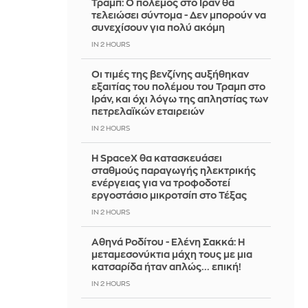
Τραμπ: Ο πόλεμος στο Ιράν θα
τελειώσει σύντομα - Δεν μπορούν να
συνεχίσουν για πολύ ακόμη
IN 2 HOURS
Οι τιμές της βενζίνης αυξήθηκαν
εξαιτίας του πολέμου του Τραμπ στο
Ιράν, και όχι λόγω της απληστίας των
πετρελαϊκών εταιρειών
IN 2 HOURS
Η SpaceX θα κατασκευάσει
σταθμούς παραγωγής ηλεκτρικής
ενέργειας για να τροφοδοτεί
εργοστάσιο μικροτσίπ στο Τέξας
IN 2 HOURS
Αθηνά Ροδίτου - Ελένη Σακκά: Η
μεταμεσονύκτια μάχη τους με μια
κατσαρίδα ήταν απλώς... επική!
IN 2 HOURS