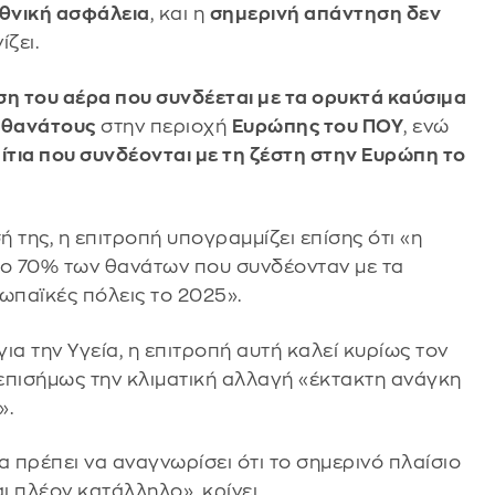
 εθνική ασφάλεια
, και η
σημερινή απάντηση δεν
ίζει.
η του αέρα που συνδέεται με τα ορυκτά καύσιμα
 θανάτους
στην περιοχή
Ευρώπης του ΠΟΥ
, ενώ
τια που συνδέονται με τη ζέστη στην Ευρώπη το
 της, η επιτροπή υπογραμμίζει επίσης ότι «η
το 70% των θανάτων που συνδέονταν με τα
ωπαϊκές πόλεις το 2025».
α την Υγεία, η επιτροπή αυτή καλεί κυρίως τον
επισήμως την κλιματική αλλαγή «έκτακτη ανάγκη
».
α πρέπει να αναγνωρίσει ότι το σημερινό πλαίσιο
ι πλέον κατάλληλο», κρίνει.