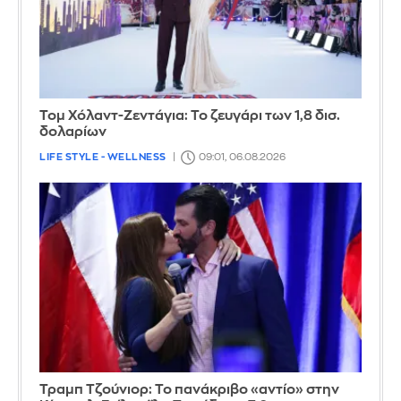
Τομ Χόλαντ-Ζεντάγια: Το ζευγάρι των 1,8 δισ.
δολαρίων
LIFE STYLE - WELLNESS
09:01, 06.08.2026
Τραμπ Τζούνιορ: Το πανάκριβο «αντίο» στην