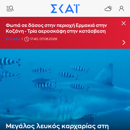
Φωτιά στο Στεφάνι Κορίνθου - Μήνυμα από το
Φωτιά σε δάσος στην περιοχή Ερμακιά στην
112 για ετοιμότητα
Κοζάνη - Τρία αεροσκάφη στην κατάσβεση
ΕΛΛΑΔΑ
ΕΛΛΑΔΑ
16:29, 07.08.2026
17:40, 07.08.2026
Μεγάλος λευκός καρχαρίας στη