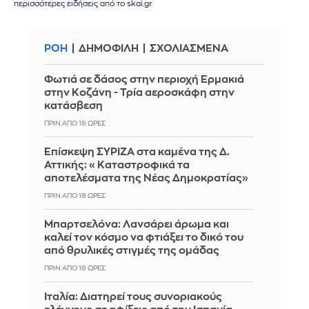
περισσότερες ειδήσεις από το skai.gr
ΡΟΗ
ΔΗΜΟΦΙΛΗ
ΣΧΟΛΙΑΣΜΕΝΑ
Φωτιά σε δάσος στην περιοχή Ερμακιά
στην Κοζάνη - Τρία αεροσκάφη στην
κατάσβεση
ΠΡΙΝ ΑΠΌ 18 ΏΡΕΣ
Επίσκεψη ΣΥΡΙΖΑ στα καμένα της Δ.
Αττικής: «Καταστροφικά τα
αποτελέσματα της Νέας Δημοκρατίας»
ΠΡΙΝ ΑΠΌ 18 ΏΡΕΣ
Μπαρτσελόνα: Λανσάρει άρωμα και
καλεί τον κόσμο να φτιάξει το δικό του
από θρυλικές στιγμές της ομάδας
ΠΡΙΝ ΑΠΌ 18 ΏΡΕΣ
Ιταλία: Διατηρεί τους συνοριακούς