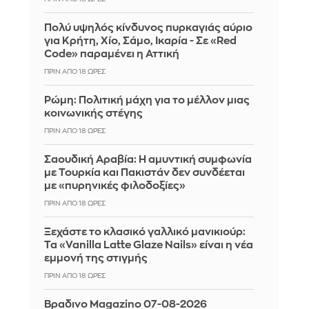
Πολύ υψηλός κίνδυνος πυρκαγιάς αύριο
για Κρήτη, Χίο, Σάμο, Ικαρία - Σε «Red
Code» παραμένει η Αττική
ΠΡΙΝ ΑΠΌ 18 ΏΡΕΣ
Ρώμη: Πολιτική μάχη για το μέλλον μιας
κοινωνικής στέγης
ΠΡΙΝ ΑΠΌ 18 ΏΡΕΣ
Σαουδική Αραβία: Η αμυντική συμφωνία
με Τουρκία και Πακιστάν δεν συνδέεται
με «πυρηνικές φιλοδοξίες»
ΠΡΙΝ ΑΠΌ 18 ΏΡΕΣ
Ξεχάστε το κλασικό γαλλικό μανικιούρ:
Τα «Vanilla Latte Glaze Nails» είναι η νέα
εμμονή της στιγμής
ΠΡΙΝ ΑΠΌ 18 ΏΡΕΣ
Βραδινο Magazino 07-08-2026