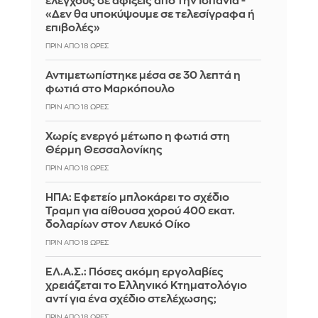
ελέγχους σε αφίξεις από την Ισπανία -
«Δεν θα υποκύψουμε σε τελεσίγραφα ή
επιβολές»
ΠΡΙΝ ΑΠΌ 18 ΏΡΕΣ
Αντιμετωπίστηκε μέσα σε 30 λεπτά η
φωτιά στο Μαρκόπουλο
ΠΡΙΝ ΑΠΌ 18 ΏΡΕΣ
Χωρίς ενεργό μέτωπο η φωτιά στη
Θέρμη Θεσσαλονίκης
ΠΡΙΝ ΑΠΌ 18 ΏΡΕΣ
ΗΠΑ: Εφετείο μπλοκάρει το σχέδιο
Τραμπ για αίθουσα χορού 400 εκατ.
δολαρίων στον Λευκό Οίκο
ΠΡΙΝ ΑΠΌ 18 ΏΡΕΣ
ΕΛ.Α.Σ.: Πόσες ακόμη εργολαβίες
χρειάζεται το Ελληνικό Κτηματολόγιο
αντί για ένα σχέδιο στελέχωσης;
ΠΡΙΝ ΑΠΌ 18 ΏΡΕΣ