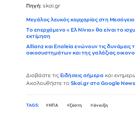
Πηγή:
skai.gr
Μεγάλος λευκός καρχαρίας στη Μεσόγειο:
Το επερχόμενο «Ελ Νίνιο» θα είναι το ισ
εκτίμηση
Allianz και Enaleia ενώνουν τις δυνάμεις
οικοσυστημάτων και της γαλάζιας οικονο
Διαβάστε τις
Ειδήσεις σήμερα
και ενημερω
Ακολουθήστε το
Skai.gr στο Google New
TAGS:
ΗΠΑ
ζέστη
άνοιξη