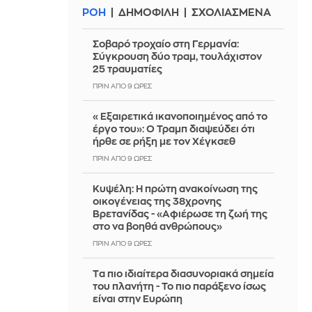
ΡΟΗ
ΔΗΜΟΦΙΛΗ
ΣΧΟΛΙΑΣΜΕΝΑ
Σοβαρό τροχαίο στη Γερμανία:
Σύγκρουση δύο τραμ, τουλάχιστον
25 τραυματίες
ΠΡΙΝ ΑΠΌ 9 ΏΡΕΣ
«Εξαιρετικά ικανοποιημένος από το
έργο του»: Ο Τραμπ διαψεύδει ότι
ήρθε σε ρήξη με τον Χέγκσεθ
ΠΡΙΝ ΑΠΌ 9 ΏΡΕΣ
Κυψέλη: Η πρώτη ανακοίνωση της
οικογένειας της 38χρονης
Βρετανίδας - «Αφιέρωσε τη ζωή της
στο να βοηθά ανθρώπους»
ΠΡΙΝ ΑΠΌ 9 ΏΡΕΣ
Tα πιο ιδιαίτερα διασυνοριακά σημεία
του πλανήτη - Το πιο παράξενο ίσως
είναι στην Ευρώπη