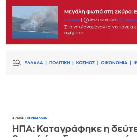
Μεγάλη φωτιά στη Σκύρο: 
ΕΛΛΑΔΑ
15:17, 06.08.2026
UPDATE
Στο νησί αναμένονται να πάνε α
οχήματα
ΕΛΛΑΔΑ
ΠΟΛΙΤΙΚΗ
ΚΟΣΜΟΣ
ΟΙΚΟΝΟΜΙΑ
Ψ
ΑΡΧΙΚΗ
/
ΠΕΡΙΒΑΛΛΟΝ
ΗΠΑ: Καταγράφηκε η δεύτε