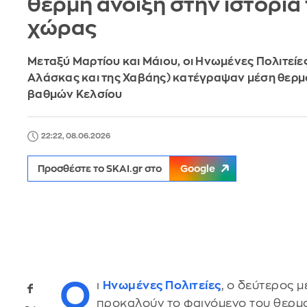
θερμή άνοιξη στην ιστορία
χώρας
Μεταξύ Μαρτίου και Μάιου, οι Ηνωμένες Πολιτείες
Αλάσκας και της Χαβάης) κατέγραψαν μέση θερμ
βαθμών Κελσίου
22:22, 08.06.2026
Προσθέστε το SKAI.gr στο
Google
Ο
ι
Ηνωμένες Πολιτείες
, ο δεύτερος
προκαλούν το φαινόμενο του θερμο