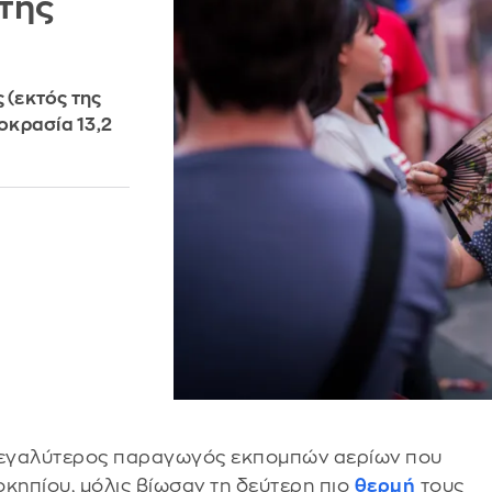
 της
 (εκτός της
οκρασία 13,2
 μεγαλύτερος παραγωγός εκπομπών αερίων που
κηπίου, μόλις βίωσαν τη δεύτερη πιο
θερμή
τους