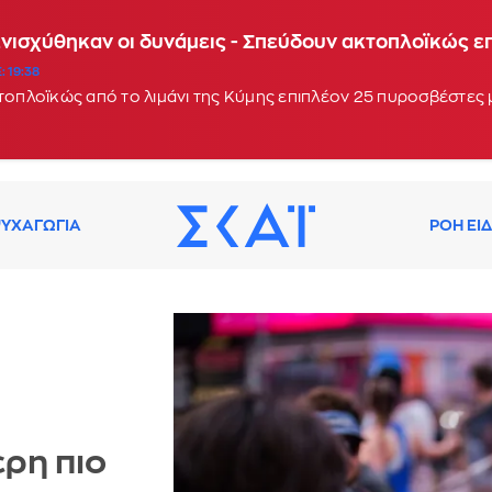
Ενισχύθηκαν οι δυνάμεις - Σπεύδουν ακτοπλοϊκώς 
: 19:38
κτοπλοϊκώς από το λιμάνι της Κύμης επιπλέον 25 πυροσβέστες
ΥΧΑΓΩΓΙΑ
ΡΟΗ ΕΙ
ρη πιο