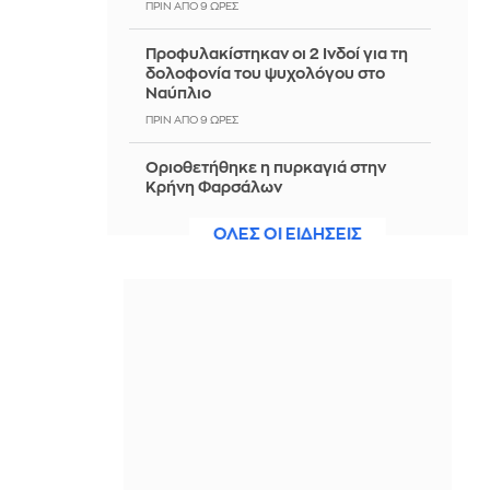
ΠΡΙΝ ΑΠΌ 9 ΏΡΕΣ
Προφυλακίστηκαν οι 2 Ινδοί για τη
δολοφονία του ψυχολόγου στο
Ναύπλιο
ΠΡΙΝ ΑΠΌ 9 ΏΡΕΣ
Οριοθετήθηκε η πυρκαγιά στην
Κρήνη Φαρσάλων
ΠΡΙΝ ΑΠΌ 9 ΏΡΕΣ
ΟΛΕΣ ΟΙ ΕΙΔΗΣΕΙΣ
Ασφυκτική πίεση στον Ινφαντίνο για
να παραιτηθεί: Οι ποδοσφαιριστές
θέλουν αλλαγή στη FIFA
ΠΡΙΝ ΑΠΌ 9 ΏΡΕΣ
Χρηματοδότηση 204,6 εκατ. ευρώ
από το Εθνικό Πρόγραμμα
Ανάπτυξης για την ανάπλαση της
ΔΕΘ
ΠΡΙΝ ΑΠΌ 9 ΏΡΕΣ