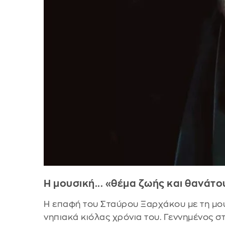
Η μουσική... «θέμα ζωής και θανάτο
Η επαφή του Σταύρου Ξαρχάκου με τη μουσ
νηπιακά κιόλας χρόνια του. Γεννημένος στ