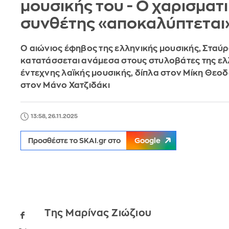
μουσικής του - Ο χαρισματ
συνθέτης «αποκαλύπτεται
Ο αιώνιος έφηβος της ελληνικής μουσικής, Σταύ
κατατάσσεται ανάμεσα στους στυλοβάτες της ελ
έντεχνης λαϊκής μουσικής, δίπλα στον Μίκη Θεο
στον Μάνο Χατζιδάκι
13:58, 26.11.2025
Προσθέστε το SKAI.gr στο
Google
Της Μαρίνας Ζιώζιου