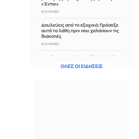
«Έντικ»
IN 2 HOURS
Δουλεύεις από το εξοχικό; Πρόσεξε
αυτά τα λάθη πριν σου χαλάσουν τις
διακοπές
IN 2 HOURS
8 σκέψεις που κάνει κάθε single όταν
βλέπει ζευγαράκια μες στα μέλια
ΟΛΕΣ ΟΙ ΕΙΔΗΣΕΙΣ
στις διακοπές
IN 2 HOURS
Ρωσικό πλήγμα σε πλοίο στη Μαύρη
Θάλασσα και ουκρανικές επιθέσεις
σε διυλιστήρια
IN 2 HOURS
Τσίπρας: Στις 2 Σεπτεμβρίου η
παρουσίαση του οικονομικού
προγράμματος της ΕΛ.Α.Σ.