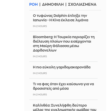
ΡΟΗ
ΔΗΜΟΦΙΛΗ
ΣΧΟΛΙΑΣΜΕΝΑ
Ο τυφώνας Dolphin έπληξε την
Ιαπωνία - Η Κίνα έκλεισε λιμάνια
IN 2 HOURS
Bloomberg: Η Τουρκία περιορίζει τη
διέλευση πλοίων που εισέρχονται
στη Μαύρη Θάλασσα μέσω
Δαρδανελίων
IN 2 HOURS
Η πιο εύκολη γαριδομακαρονάδα
IN 2 HOURS
Τι να φας όταν έχει καύσωνα για να
δροσιστείς από μέσα
IN 2 HOURS
Καλλιθέα: Συνελήφθη δεύτερο
μέλος της εγκληματικής ομάδας του