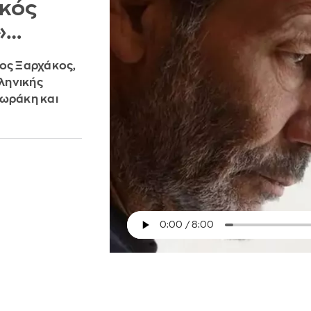
ικός
»…
ρος Ξαρχάκος,
ληνικής
δωράκη και