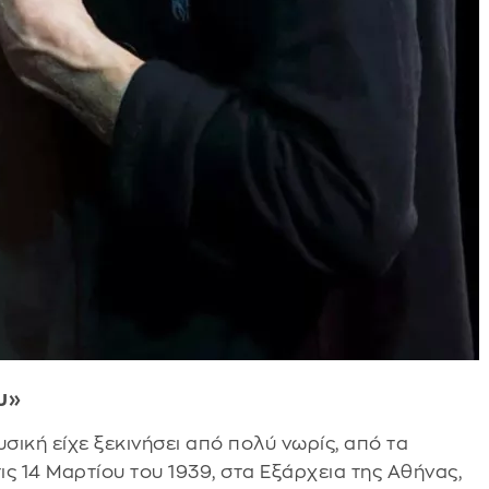
υ»
ική είχε ξεκινήσει από πολύ νωρίς, από τα
ις 14 Μαρτίου του 1939, στα Εξάρχεια της Αθήνας,