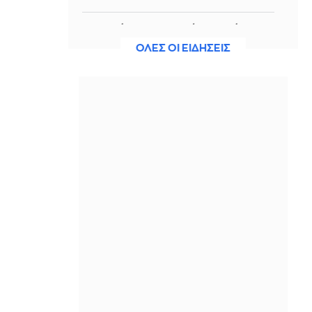
10 πράγματα που πρέπει να κάνεις
πριν φτάσει ο Δεκαπενταύγουστος
ΟΛΕΣ ΟΙ ΕΙΔΗΣΕΙΣ
ΠΡΙΝ ΑΠΌ 18 ΏΡΕΣ
Κ. Κατσαφάδος: «Το μήνυμα είναι ένα
και απλό. Κανένας δεν μένει πίσω
μόνος, κανέναν δεν θα αφήσουμε
αβοήθητο»
ΠΡΙΝ ΑΠΌ 18 ΏΡΕΣ
Σύμη: Στον 8ο αγνοούμενο Γερμανό
τουρίστα ανήκει η σορός που
εντοπίστηκε το πρωί
ΠΡΙΝ ΑΠΌ 18 ΏΡΕΣ
Αντίπαλος ΠΑΟΚ: Απέδρασε από τη
Νορβηγία με προβάδισμα πρόκρισης
ο Απόλλων Λεμεσού
ΠΡΙΝ ΑΠΌ 19 ΏΡΕΣ