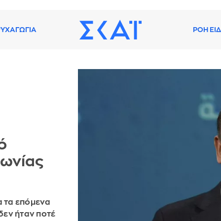
ΥΧΑΓΩΓΙΑ
ΡΟΗ ΕΙ
ό
φωνίας
α τα επόμενα
 δεν ήταν ποτέ