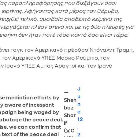
ίας παραπληροφόρησης που διεξάγουν όσοι
ειρήνης. Αφήνοντας κατά μέρος τον θόρυβο,
τευχθεί τελικό, αμοιβαία αποδεκτό κείμενο της
νεργάζεται πλέον στενά και με τις δύο πλευρές για
ειρήνη δεν ήταν ποτέ τόσο κοντά όσο είναι τώρα.
κάνει ταγκ τον Αμερικανό πρέοδρο Ντόναλντ Τραμπ,
, τον Αμερικανό ΥΠΕΞ Μάρκο Ρούμπιο, τον
ν Ιρανό ΥΠΕΞ Αμπάς Αραγτσί και τον Ιρανό
J
—
u
e mediation efforts by
Sheh
n
ly aware of incessant
baz
e
mpaign being waged by
Shar
12
sabotage the peace deal.
if
,
ise, we can confirm that
(@C
 text of the peace deal
2