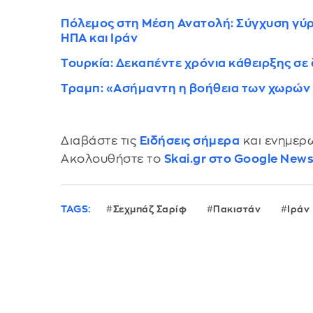
Πόλεμος στη Μέση Ανατολή: Σύγχυση γύρ
ΗΠΑ και Ιράν
Τουρκία: Δεκαπέντε χρόνια κάθειρξης σε 
Τραμπ: «Ασήμαντη η βοήθεια των χωρών 
Διαβάστε τις
Ειδήσεις σήμερα
και ενημερω
Ακολουθήστε το
Skai.gr στο Google New
TAGS:
Σεχμπάζ Σαρίφ
Πακιστάν
Ιράν