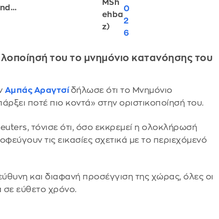
MSh
and…
0
ehba
2
z)
6
υλοποίησή του το μνημόνιο κατανόησης του
ν
Αμπάς Αραγτσί
δήλωσε ότι το Μνημόνιο
άρξει ποτέ πιο κοντά» στην οριστικοποίησή του.
uters, τόνισε ότι, όσο εκκρεμεί η ολοκλήρωσή
οφεύγουν τις εικασίες σχετικά με το περιεχόμενό
εύθυνη και διαφανή προσέγγιση της χώρας, όλες οι
 σε εύθετο χρόνο.