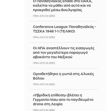
Ο Παναθηναϊκός έπαθε στο ΟΑΚΑ,
καλείται να μάθει από αυτό και να
προκριθεί μέσω Βουλγαρίας
ΠΡΙΝ ΑΠΌ 18 ΏΡΕΣ
Conference League: Παναθηναϊκός -
ΤΣΣΚΑ 1948 1-1 (ΤΕΛΙΚΟ)
ΠΡΙΝ ΑΠΌ 18 ΏΡΕΣ
Οι ΗΠΑ αναστέλλουν τις εισαγωγές
από τον μεγαλύτερο παραγωγό
αβοκάντο του Μεξικού
ΠΡΙΝ ΑΠΌ 18 ΏΡΕΣ
Οριοθετήθηκε η γωτιά στις Αλυκές
Βόλου
ΠΡΙΝ ΑΠΌ 18 ΏΡΕΣ
«Υβριδική επίθεση» βλέπει η
Γερμανία πίσω απο το παγιδευμένο
drone στη Λειψία
ΠΡΙΝ ΑΠΌ 18 ΏΡΕΣ