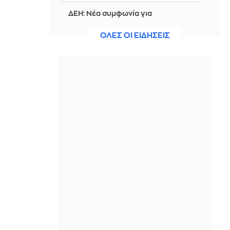
ΔΕΗ: Νέα συμφωνία για
χαρτοφυλάκιο έργων ΑΠΕ άνω των 2
GW σε Πολωνία και Ουγγαρία
ΟΛΕΣ ΟΙ ΕΙΔΗΣΕΙΣ
ΠΡΙΝ ΑΠΌ 1 ΜΈΡΑ
Ο Τραμπ προχωρά στην προσπάθεια
απόλυσης της Λίζα Κουκ από τη Fed,
μετά το πλήγμα στο Ανώτατο
Δικαστήριο
ΠΡΙΝ ΑΠΌ 1 ΜΈΡΑ
Πώς «αναλύουν» στην Τουρκία την
αμυντική συμφωνία με Σ. Αραβία και
Πακιστάν - «Δεν στοχεύει σε καμία
χώρα», δήλωσε ο Ερντογάν
ΠΡΙΝ ΑΠΌ 1 ΜΈΡΑ
Νέα αποχαρακτηρισμένα αρχεία UFO
από τις ΗΠΑ: Σιωπηλά τρίγωνα,
παράδοξα φαινόμενα και το
μυστήριο του Ρίο