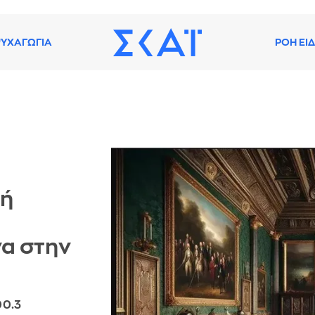
ΥΧΑΓΩΓΙΑ
ΡΟΗ ΕΙ
κή
α στην
00.3