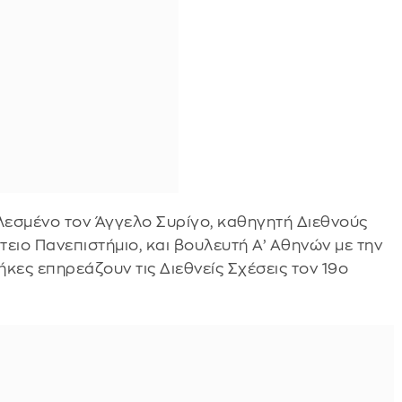
λεσμένο τον Άγγελο Συρίγο, καθηγητή Διεθνούς
τειο Πανεπιστήμιο, και βουλευτή Α’ Αθηνών με την
κες επηρεάζουν τις Διεθνείς Σχέσεις τον 19ο