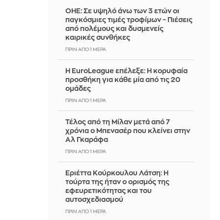
ΟΗΕ: Σε υψηλό άνω των 3 ετών οι
παγκόσμιες τιμές τροφίμων – Πιέσεις
από πολέμους και δυσμενείς
καιρικές συνθήκες
ΠΡΙΝ ΑΠΌ 1 ΜΈΡΑ
Η EuroLeague επέλεξε: Η κορυφαία
προσθήκη για κάθε μία από τις 20
ομάδες
ΠΡΙΝ ΑΠΌ 1 ΜΈΡΑ
Τέλος από τη Μίλαν μετά από 7
χρόνια ο Μπενασέρ που κλείνει στην
Αλ Γκαράφα
ΠΡΙΝ ΑΠΌ 1 ΜΈΡΑ
Εριέττα Κούρκουλου Λάτση: Η
τούρτα της ήταν ο ορισμός της
εφευρετικότητας και του
αυτοσχεδιασμού
ΠΡΙΝ ΑΠΌ 1 ΜΈΡΑ