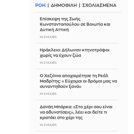
ΡΟΗ
ΔΗΜΟΦΙΛΗ
ΣΧΟΛΙΑΣΜΕΝΑ
Επίσκεψη της Ζωής
Κωνσταντοπούλου σε Βοιωτία και
Δυτική Αττική
IN 2 HOURS
Ηράκλειο: Δήλωναν κτηνοτρόφοι
χωρίς να έχουν ζώα
IN 2 HOURS
Ο Χεζόνια αποχαιρέτησε τη Ρεάλ
Μαδρίτης: «Εύχομαι οι δρόμοι μας να
συναντηθούν ξανά»
IN 2 HOURS
Δανάη Μπάρκα: «Στο χέρι σου είναι
να αδυνατίσεις», λέει και δείτε τι
κρατάει στο χέρι της
IN 2 HOURS