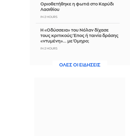
Οριοθετήθηκε η φωτιά στο Καρύδι
Λασιθίου
IN 2 HOURS
Η «Οδύσσεια» του Νόλαν δίχασε
τους κριτικούς: Έπος ή ταινία δράσης
«ντυμένη»... με Όμηρο;
IN 2 HOURS
Η «απαγορευμένη» γυναικεία ομάδα
ΟΛΕΣ ΟΙ ΕΙΔΗΣΕΙΣ
ποδοσφαίρου του Αφγανιστάν
ξανασμίγει 13.000 χιλιόμετρα
μακριά
IN 2 HOURS
ΗΠΑ: Γιατί η νίκη του Αμπντούλ Ελ-
Σαγέντ προκαλεί πολιτικό σεισμό
στους Δημοκρατικούς
IN 2 HOURS
Σύλληψη 2 ατόμων στη Θεσσαλονίκη
για παράνομη απόρριψη μπαζών σε