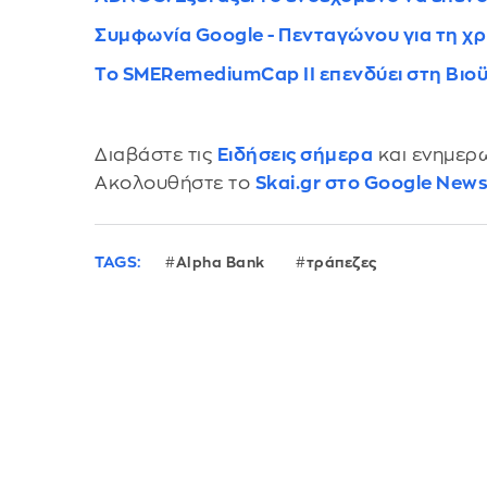
Συμφωνία Google - Πενταγώνου για τη χ
Το SMERemediumCap II επενδύει στη Βιοϋ
Διαβάστε τις
Ειδήσεις σήμερα
και ενημερω
Ακολουθήστε το
Skai.gr στο Google New
TAGS:
Alpha Bank
τράπεζες