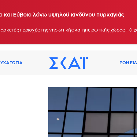
ία και Εύβοια λόγω υψηλού κινδύνου πυρκαγιάς
 αρκετές περιοχές της νησιωτικής και ηπειρωτικής χώρας - Ο
ΥΧΑΓΩΓΙΑ
ΡΟΗ ΕΙ