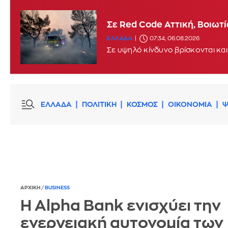
Σε Red Code Αττική, Βοιωτ
ΕΛΛΑΔΑ
07:34, 06.08.2026
Σε υψηλό κίνδυνο βρίσκονται και
ΕΛΛΑΔΑ
ΠΟΛΙΤΙΚΗ
ΚΟΣΜΟΣ
ΟΙΚΟΝΟΜΙΑ
Ψ
ΑΡΧΙΚΗ
/
BUSINESS
Η Alpha Bank ενισχύει την
ενεργειακή αυτονομία των