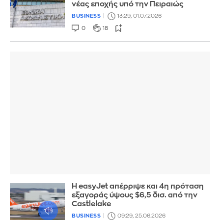
νέας εποχής υπό την Πειραιώς
BUSINESS
13:29, 01.07.2026
0
18
Η easyJet απέρριψε και 4η πρόταση
εξαγοράς ύψους $6,5 δισ. από την
Castlelake
BUSINESS
09:29, 25.06.2026