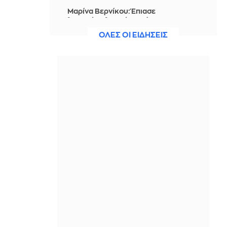
Μαρίνα Βερνίκου: Έπιασε
λαγοκέφαλο κι έχει κάτι να σου πει
για αυτό
ΟΛΕΣ ΟΙ ΕΙΔΗΣΕΙΣ
IN 1 HOUR
Η Ισπανία ξεκινά ελέγχους στους
ταξιδιώτες από Ιταλία - Από τα
μεσάνυχτα του Σαββάτου έως τις 7
Σεπτεμβρίου
IN 1 HOUR
Ακτιβίστριες ζητούν την ακύρωση
των συναυλιών του Τζάρεντ Λέτο
μετά τις κατηγορίες για σεξουαλική
κακοποίηση
IN 52 MINUTES
Ουκρανία: 2 Δύο νεκροί και 6
τραυματίες από ρωσικά πλήγματα
στο Ντνιπροπετρόφσκ
IN 42 MINUTES