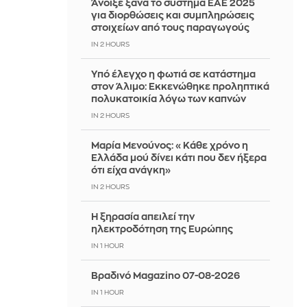
Άνοιξε ξανά το σύστημα ΕΑΕ 2025
για διορθώσεις και συμπληρώσεις
στοιχείων από τους παραγωγούς
IN 2 HOURS
Yπό έλεγχο η φωτιά σε κατάστημα
στον Άλιμο: Εκκενώθηκε προληπτικά
πολυκατοικία λόγω των καπνών
IN 2 HOURS
Μαρία Μενούνος: «Κάθε χρόνο η
Ελλάδα μού δίνει κάτι που δεν ήξερα
ότι είχα ανάγκη»
IN 2 HOURS
Η ξηρασία απειλεί την
ηλεκτροδότηση της Ευρώπης
IN 1 HOUR
Βραδινό Magazino 07-08-2026
IN 1 HOUR