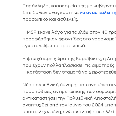
Παράλληλα, νοσοκομείο της μη κυβερνητι
Σιτέ Σολέιγ αναγκάστηκε
να αναστείλει τ
προσωπικό και ασθενείς.
Η MSF έκανε λόγο για τουλάχιστον 40 τρ
προσφέρθηκαν φροντίδες στο νοσοκομείο
εγκαταλείψει το προσωπικό.
Η φτωχότερη χώρα της Καραϊβικής, η Αϊτή,
που έχουν πολλαπλασιάσει τις αιματηρές ε
Η κατάσταση δεν σταματά να χειροτερεύει,
Νέα πολυεθνική δύναμη, που αναμένεται ν
προσπάθειες αντιμετώπισης των συμμοριών,
αντικαταστήσει την Πολυεθνική Αποστολή
αναπτυχθεί από τον Ιούνιο του 2024 υπό τ
υποστελεχωμένη, ενώ σκόνταψε σε ελλεί