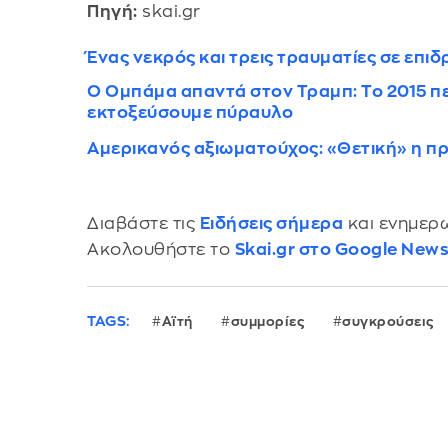
Πηγή:
skai.gr
Ένας νεκρός και τρεις τραυματίες σε επι
Ο Ομπάμα απαντά στον Τραμπ: Το 2015 πε
εκτοξεύσουμε πύραυλο
Αμερικανός αξιωματούχος: «Θετική» η π
Διαβάστε τις
Ειδήσεις σήμερα
και ενημερω
Ακολουθήστε το
Skai.gr στο Google New
TAGS:
Αϊτή
συμμορίες
συγκρούσεις