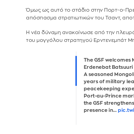
Όμως ως αυτό το στάδιο στην Πορτ-ο-Πρε
απόσπασμα στρατιωτικών του Τσαντ, απο
Η νέα δύναμη ανακοίνωσε από την πλευρά 
του μογγόλου στρατηγού Ερντενεμπάτ Μ
The GSF welcomes 
Erdenebat Batsuur
A seasoned Mongolia
years of military l
peacekeeping experi
Port-au-Prince mark
the GSF strengthens
presence in…
pic.t