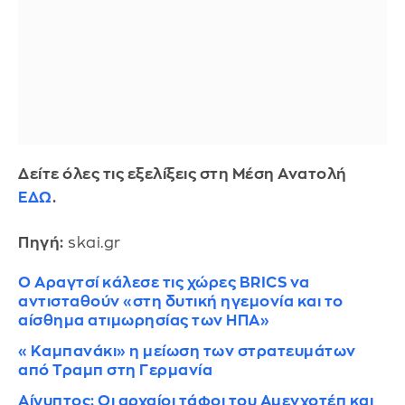
Δείτε όλες τις εξελίξεις στη Μέση Ανατολή
ΕΔΩ
.
Πηγή:
skai.gr
Ο Αραγτσί κάλεσε τις χώρες BRICS να
αντισταθούν «στη δυτική ηγεμονία και το
αίσθημα ατιμωρησίας των ΗΠΑ»
«Καμπανάκι» η μείωση των στρατευμάτων
από Τραμπ στη Γερμανία
Αίγυπτος: Οι αρχαίοι τάφοι του Αμενχοτέπ και