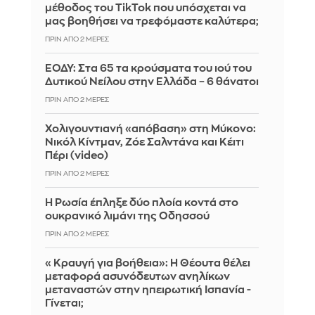
μέθοδος του TikTok που υπόσχεται να
μας βοηθήσει να τρεφόμαστε καλύτερα;
ΠΡΙΝ ΑΠΌ 2 ΜΈΡΕΣ
ΕΟΔΥ: Στα 65 τα κρούσματα του ιού του
Δυτικού Νείλου στην Ελλάδα – 6 θάνατοι
ΠΡΙΝ ΑΠΌ 2 ΜΈΡΕΣ
Χολιγουντιανή «απόβαση» στη Μύκονο:
Νικόλ Κίντμαν, Ζόε Σαλντάνα και Κέιτι
Πέρι (video)
ΠΡΙΝ ΑΠΌ 2 ΜΈΡΕΣ
Η Ρωσία έπληξε δύο πλοία κοντά στο
ουκρανικό λιμάνι της Οδησσού
ΠΡΙΝ ΑΠΌ 2 ΜΈΡΕΣ
«Κραυγή για βοήθεια»: Η Θέουτα θέλει
μεταφορά ασυνόδευτων ανηλίκων
μεταναστών στην ηπειρωτική Ισπανία -
Γίνεται;