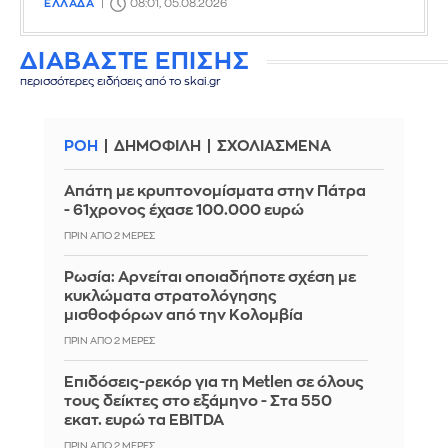
ΕΛΛΑΔΑ
08:01, 05.08.2026
ΔΙΑΒΑΣΤΕ ΕΠΙΣΗΣ
περισσότερες ειδήσεις από το skai.gr
ΡΟΗ
ΔΗΜΟΦΙΛΗ
ΣΧΟΛΙΑΣΜΕΝΑ
Απάτη με κρυπτονομίσματα στην Πάτρα
- 61χρονος έχασε 100.000 ευρώ
ΠΡΙΝ ΑΠΌ 2 ΜΈΡΕΣ
Ρωσία: Αρνείται οποιαδήποτε σχέση με
κυκλώματα στρατολόγησης
μισθοφόρων από την Κολομβία
ΠΡΙΝ ΑΠΌ 2 ΜΈΡΕΣ
Επιδόσεις-ρεκόρ για τη Metlen σε όλους
τους δείκτες στο εξάμηνο - Στα 550
εκατ. ευρώ τα EBITDA
ΠΡΙΝ ΑΠΌ 2 ΜΈΡΕΣ