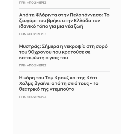
ΠΡΙΝ ΑΠΌ 2 ΜΈΡΕΣ
Από τη Φλόριντα στην Πελοπόννησο: Το
ζευγάρι που βρήκε στην Ελλάδα τον
ιδανικό τόπο για μια νέα ζωή
ΠΡΙΝ ΑΠΌ 2 ΜΈΡΕΣ
Mυστράς: Σήμερα η νεκροψία στη σορό
του 90χρονου που κρατούσε σε
καταψύκτη ο γιος του
ΠΡΙΝ ΑΠΌ 2 ΜΈΡΕΣ
Η κόρη του Τομ Κρουζ και της Κέιτι
Χολμς βγαίνει από τη σκιά τους - Το
θεατρικό της ντεμπούτο
ΠΡΙΝ ΑΠΌ 2 ΜΈΡΕΣ