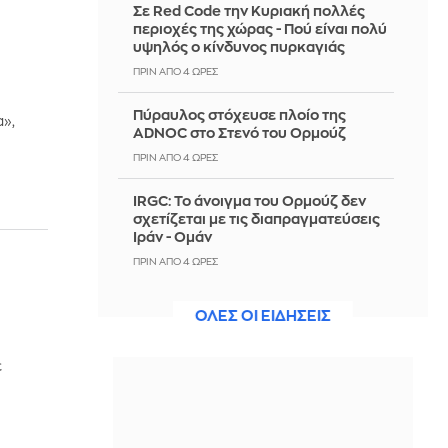
Σε Red Code την Κυριακή πολλές
περιοχές της χώρας - Πού είναι πολύ
υψηλός ο κίνδυνος πυρκαγιάς
ΠΡΙΝ ΑΠΌ 4 ΏΡΕΣ
Πύραυλος στόχευσε πλοίο της
»,
ADNOC στο Στενό του Ορμούζ
ΠΡΙΝ ΑΠΌ 4 ΏΡΕΣ
IRGC: Το άνοιγμα του Ορμούζ δεν
σχετίζεται με τις διαπραγματεύσεις
Ιράν - Ομάν
ΠΡΙΝ ΑΠΌ 4 ΏΡΕΣ
Πετρογιάννη: Η παρατήρηση που
ΟΛΕΣ ΟΙ ΕΙΔΗΣΕΙΣ
δέχτηκε για τον σκύλο της, εφερε
επική αντίδραση που μας γονάτισε
ε
ΠΡΙΝ ΑΠΌ 4 ΏΡΕΣ
Ιταλία-Ισπανία: Κλιμακώνεται η
σύγκρουση για το Σένγκεν