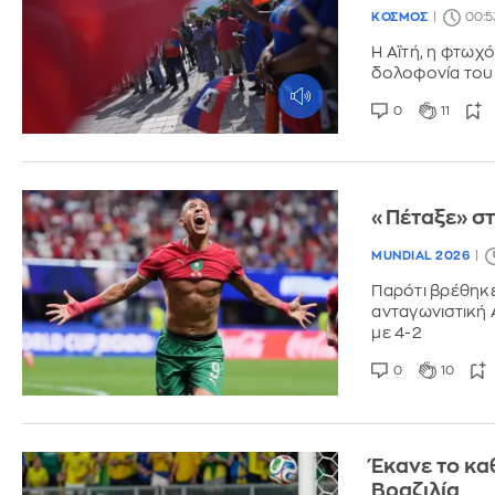
ΚΟΣΜΟΣ
00:5
Η Αϊτή, η φτωχ
δολοφονία του 
0
11
«Πέταξε» στ
MUNDIAL 2026
Παρότι βρέθηκ
ανταγωνιστική 
με 4-2
0
10
Έκανε το κα
Βραζιλία