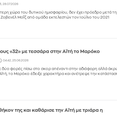
3, 28.07.2026
ότερη χώρα του δυτικού ημισφαιρίου, δεν έχει πρόεδρο μετά τη
Ζοβενέλ Μοΐζ από ομάδα εκτελεστών τον Ιούλιο του 2021
ους «32» με τεσσάρα στην Αϊτή το Μαρόκο
04:42, 25.06.2026
ε δύο φορές πίσω στο σκορ απέναντι στην αδιάφορη αλλά άκρ
Αϊτή, το Μαρόκο έδειξε χαρακτήρα και ανέτρεψε την κατάστασ
θήκον της και καθάρισε την Αϊτή με τριάρα η