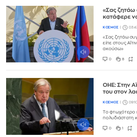
«Σας ζητάω
κατάφερε να
ΚΟΣΜΟΣ
03:4
«Σας ζητάω συγ
είπε στους Αϊτ
ακούσω»
0
8
ΟΗΕ: Στην Α
του στον λα
ΚΟΣΜΟΣ
09:1
Το φτωχότερο κ
πολυδιάστατη κ
0
1