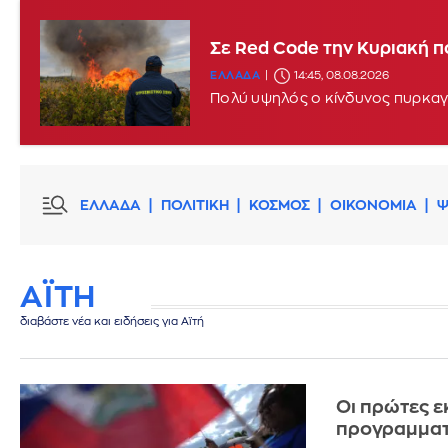
Σφοδροί άνεμοι και υψηλές
Σε Red Code την Κυριακή π
ΕΛΛΑΔΑ
11:46, 08.08.2026
UPDATE
ΕΛΛΑΔΑ
14:45, 08.08.2026
Πολύ υψηλός ο κίνδυνος πυρκαγι
ΕΛΛΑΔΑ
ΠΟΛΙΤΙΚΗ
ΚΟΣΜΟΣ
ΟΙΚΟΝΟΜΙΑ
Ψ
ΑΪΤΗ
διαβάστε νέα και ειδήσεις για Αϊτή
Οι πρώτες ε
προγραμματί