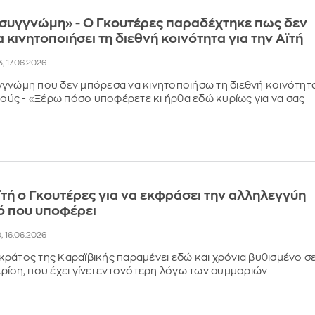
 συγγνώμη» - Ο Γκουτέρες παραδέχτηκε πως δεν
 κινητοποιήσει τη διεθνή κοινότητα για την Αϊτή
3, 17.06.2026
γνώμη που δεν μπόρεσα να κινητοποιήσω τη διεθνή κοινότητα
ινούς - «Ξέρω πόσο υποφέρετε κι ήρθα εδώ κυρίως για να σας
ϊτή ο Γκουτέρες για να εκφράσει την αλληλεγγύη
ό που υποφέρει
0, 16.06.2026
ράτος της Καραϊβικής παραμένει εδώ και χρόνια βυθισμένο σ
ρίση, που έχει γίνει εντονότερη λόγω των συμμοριών