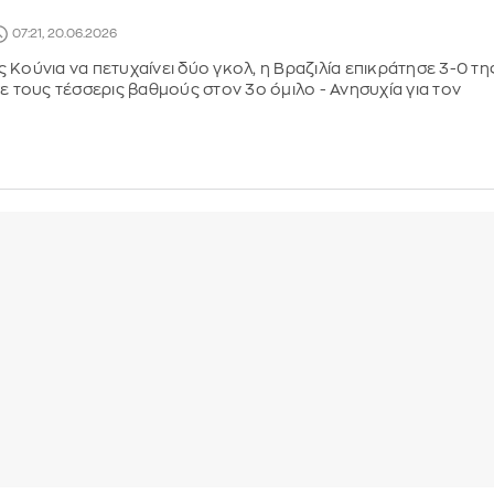
07:21, 20.06.2026
 Κούνια να πετυχαίνει δύο γκολ, η Βραζιλία επικράτησε 3-0 τη
σε τους τέσσερις βαθμούς στον 3ο όμιλο - Ανησυχία για τον