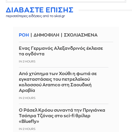
ΔΙΑΒΑΣΤΕ ΕΠΙΣΗΣ
περισσότερες ειδήσεις από το skai.gr
ΡΟΗ
ΔΗΜΟΦΙΛΗ
ΣΧΟΛΙΑΣΜΕΝΑ
Ένας Γερμανός Αλεξανδρινός έκλεισε
τα ογδόντα
IN 2 HOURS
Από χτύπημα των Χούθι η φωτιά σε
εγκαταστάσεις του πετρελαϊκού
κολοσσού Aramco στη Σαουδική
Αραβία
IN 2 HOURS
Ο Ράσελ Κρόου συναντά την Πριγιάνκα
Τσόπρα Τζόνας στο sci-fi θρίλερ
«Bluefly»
IN 2 HOURS