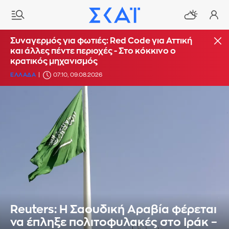
Συναγερμός για φωτιές: Red Code για Αττική
και άλλες πέντε περιοχές - Στο κόκκινο ο
κρατικός μηχανισμός
ΕΛΛΑΔΑ
07:10, 09.08.2026
Reuters: H Σαουδική Αραβία φέρεται
να έπληξε πολιτοφυλακές στο Ιράκ –