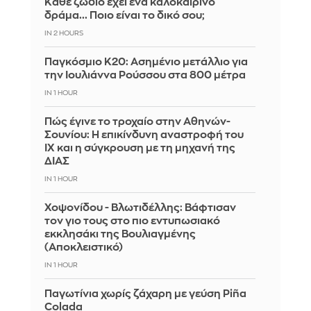
Κάθε ζώδιο έχει ένα καλοκαιρινό
δράμα... Ποιο είναι το δικό σου;
IN 2 HOURS
Παγκόσμιο Κ20: Ασημένιο μετάλλιο για
την Ιουλιάννα Ρούσσου στα 800 μέτρα
IN 1 HOUR
Πώς έγινε το τροχαίο στην Αθηνών-
Σουνίου: Η επικίνδυνη αναστροφή του
ΙΧ και η σύγκρουση με τη μηχανή της
ΔΙΑΣ
IN 1 HOUR
Χοψονίδου - Βλωτιδέλλης: Βάφτισαν
τον γιο τους στο πιο εντυπωσιακό
εκκλησάκι της Βουλιαγμένης
(Αποκλειστικό)
IN 1 HOUR
Παγωτίνια χωρίς ζάχαρη με γεύση Piña
Colada