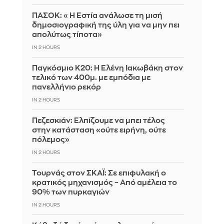
ΠΑΣΟΚ: «Η Εστία ανάλωσε τη μισή
δημοσιογραφική της ύλη για να μην πει
απολύτως τίποτα»
IN 2 HOURS
Παγκόσμιο Κ20: Η Ελένη Ιακωβάκη στον
τελικό των 400μ. με εμπόδια με
πανελλήνιο ρεκόρ
IN 2 HOURS
Πεζεσκιάν: Ελπίζουμε να μπει τέλος
στην κατάσταση «ούτε ειρήνη, ούτε
πόλεμος»
IN 2 HOURS
Τουρνάς στον ΣΚΑΪ: Σε επιφυλακή ο
κρατικός μηχανισμός – Από αμέλεια το
90% των πυρκαγιών
IN 2 HOURS