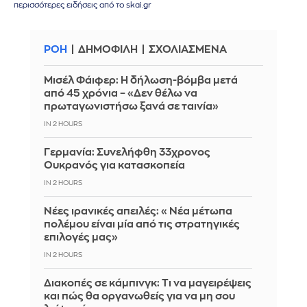
περισσότερες ειδήσεις από το skai.gr
ΡΟΗ
ΔΗΜΟΦΙΛΗ
ΣΧΟΛΙΑΣΜΕΝΑ
Μισέλ Φάιφερ: Η δήλωση-βόμβα μετά
από 45 χρόνια – «Δεν θέλω να
πρωταγωνιστήσω ξανά σε ταινία»
IN 2 HOURS
Γερμανία: Συνελήφθη 33χρονος
Ουκρανός για κατασκοπεία
IN 2 HOURS
Νέες ιρανικές απειλές: «Νέα μέτωπα
πολέμου είναι μία από τις στρατηγικές
επιλογές μας»
IN 2 HOURS
Διακοπές σε κάμπινγκ: Τι να μαγειρέψεις
και πώς θα οργανωθείς για να μη σου