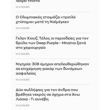
λείψει τίποτα
IN 2 HOURS
Ο Ολυμπιακός ετοιμάζει «τριπλό
χτύπημα» μετά τη Ναϊμέγκεν
IN 2 HOURS
Γκλεν Χιουζ: Τέλος οι περιοδείες για τον
θρύλο των Deep Purple – Μπαίνει ξανά
στο χειρουργείο
IN 2 HOURS
Νιγηρία: 308 όμηροι απελευθερώθηκαν
σε επιχείρηση-ρεκόρ των δυνάμεων
ασφαλείας
IN 2 HOURS
Δύο συλλήψεις για τον άνδρα που
βρέθηκε νεκρός σε όχημα στα Άνω
Λιόσια - Τι συνέβη
IN 2 HOURS