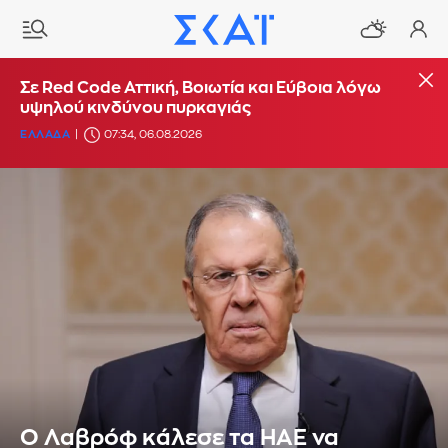
Σε Red Code Αττική, Βοιωτία και Εύβοια λόγω
υψηλού κινδύνου πυρκαγιάς
ΕΛΛΑΔΑ
07:34, 06.08.2026
Ο Λαβρόφ κάλεσε τα ΗΑΕ να