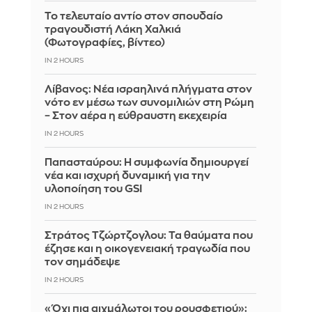
Το τελευταίο αντίο στον σπουδαίο
τραγουδιστή Λάκη Χαλκιά
(Φωτογραφίες, βίντεο)
IN 2 HOURS
Λίβανος: Νέα ισραηλινά πλήγματα στον
νότο εν μέσω των συνομιλιών στη Ρώμη
– Στον αέρα η εύθραυστη εκεχειρία
IN 2 HOURS
Παπασταύρου: Η συμφωνία δημιουργεί
νέα και ισχυρή δυναμική για την
υλοποίηση του GSI
IN 2 HOURS
Στράτος Τζώρτζογλου: Τα θαύματα που
έζησε και η οικογενειακή τραγωδία που
τον σημάδεψε
IN 2 HOURS
«Όχι πια αιχμάλωτοι του ρουσφετιού»: