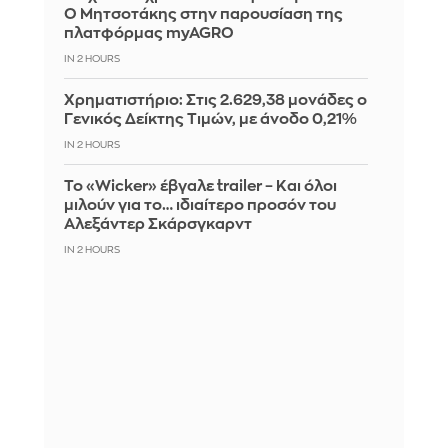
Ο Μητσοτάκης στην παρουσίαση της
πλατφόρμας myAGRO
IN 2 HOURS
Χρηματιστήριο: Στις 2.629,38 μονάδες ο
Γενικός Δείκτης Τιμών, με άνοδο 0,21%
IN 2 HOURS
Το «Wicker» έβγαλε trailer – Και όλοι
μιλούν για το… ιδιαίτερο προσόν του
Αλεξάντερ Σκάρσγκαρντ
IN 2 HOURS