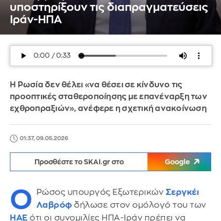
υποστηρίξουν τις διαπραγματεύσεις
Ιράν-ΗΠΑ
Η Ρωσία δεν θέλει «να θέσει σε κίνδυνο τις
προοπτικές σταθεροποίησης με επανέναρξη των
εχθροπραξιών», ανέφερε η σχετική ανακοίνωση
01:37, 09.05.2026
Προσθέστε το SKAI.gr στο
Google
Ο
Ρώσος υπουργός Εξωτερικών
Σεργκέι
Λαβρόφ
δήλωσε στον ομόλογό του των
ΗΑΕ
ότι οι συνομιλίες ΗΠΑ-Ιράν πρέπει να