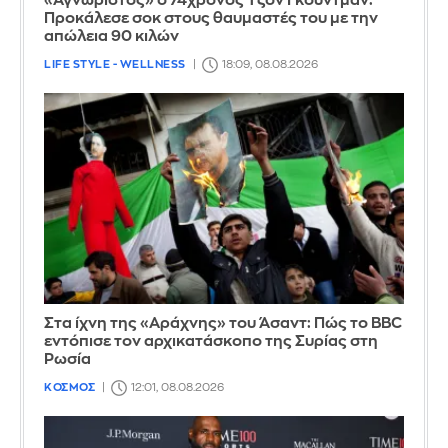
«Αγνώριστος» ο 74χρονος Τζον Γκούντμαν:
Προκάλεσε σοκ στους θαυμαστές του με την
απώλεια 90 κιλών
LIFE STYLE - WELLNESS
18:09, 08.08.2026
Στα ίχνη της «Αράχνης» του Άσαντ: Πώς το BBC
εντόπισε τον αρχικατάσκοπο της Συρίας στη
Ρωσία
ΚΟΣΜΟΣ
12:01, 08.08.2026