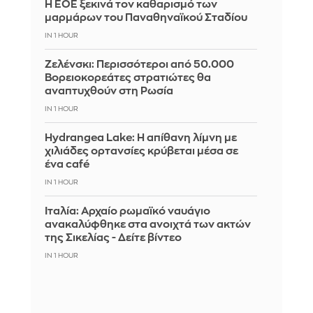
Η ΕΟΕ ξεκινά τον καθαρισμό των
μαρμάρων του Παναθηναϊκού Σταδίου
IN 1 HOUR
Ζελένσκι: Περισσότεροι από 50.000
Βορειοκορεάτες στρατιώτες θα
αναπτυχθούν στη Ρωσία
IN 1 HOUR
Hydrangea Lake: Η απίθανη λίμνη με
χιλιάδες ορτανσίες κρύβεται μέσα σε
ένα café
IN 1 HOUR
Ιταλία: Αρχαίο ρωμαϊκό ναυάγιο
ανακαλύφθηκε στα ανοιχτά των ακτών
της Σικελίας - Δείτε βίντεο
IN 1 HOUR