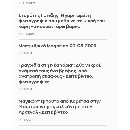
IN 2 HOURS
Σταμάτης Γονίδης: Η χαριτωμένη
φωτογραφία που μαθαίνει τη μικρή του
κόρη να κουμαντάρει βάρκα
IN 2 HOURS
Μεσημβρινό Magazino 09-08-2026
IN 1 HOUR
Τραγωδία στη Νέα Υόρκη: Δύο νεκροί,
ανάμεσά τους ένα βρέφος, από
ανατροπή σκάφους - Δείτε βίντεο,
φωτογραφίες
IN 1 HOUR
Μαγικό ντεμπούτο από Καρέτσα στην
Ντόρτμουντ με γκολ κόντρα στην
Άρσεναλ - Δείτε βίντεο
IN 1 HOUR