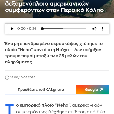
δεξαμενόπλοιο αμερικανικών
συμφερόντων στον Περσικό Κόλπο
Ένα μη επανδρωμένο αεροσκάφος χτύπησε το
πλοίο "Neha" κοντά στη Ντόχα — Δεν υπήρξαν
τραυματισμοί μεταξύ των 23 μελών του
πληρώματος
18:00, 10.05.2026
Προσθέστε το SKAI.gr στο
Google
Τ
ο εμπορικό πλοίο "Neha",
αμερικανικών
συμφερόντων, δέχθηκε επίθεση από δύο