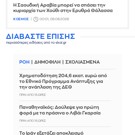
Η Σαουδική Αραβία μπορεί να σπάσει την
κυριαρχία των Χούθι στην Ερυθρά Θάλασσα
ΚΟΣΜΟΣ
00:01, 06.08.2026
ΔΙΑΒΑΣΤΕ ΕΠΙΣΗΣ
περισσότερες ειδήσεις από το skai.gr
ΡΟΗ
ΔΗΜΟΦΙΛΗ
ΣΧΟΛΙΑΣΜΕΝΑ
Χρηματοδότηση 204,6 εκατ. ευρώ από
το Εθνικό Πρόγραμμα Ανάπτυξης για
την ανάπλαση της ΔΕΘ
ΠΡΙΝ ΑΠΌ 15 ΏΡΕΣ
Παναθηναϊκός: Δούλεψε για πρώτη
φορά με τα πράσινα ο Λιβάι Γκαρσία
ΠΡΙΝ ΑΠΌ 15 ΏΡΕΣ
Το Ιράν εξετάζει αποκλεισμό