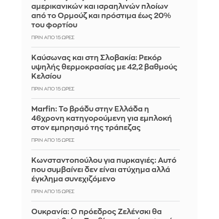
αμερικανικών και ισραηλινών πλοίων
από το Ορμούζ και πρόστιμα έως 20%
του φορτίου
ΠΡΙΝ ΑΠΌ 15 ΏΡΕΣ
Καύσωνας και στη Σλοβακία: Ρεκόρ
υψηλής θερμοκρασίας με 42,2 βαθμούς
Κελσίου
ΠΡΙΝ ΑΠΌ 15 ΏΡΕΣ
Marfin: Το βράδυ στην Ελλάδα η
46χρονη κατηγορούμενη για εμπλοκή
στον εμπρησμό της τράπεζας
ΠΡΙΝ ΑΠΌ 15 ΏΡΕΣ
Κωνσταντοπούλου για πυρκαγιές: Αυτό
που συμβαίνει δεν είναι ατύχημα αλλά
έγκλημα συνεχιζόμενο
ΠΡΙΝ ΑΠΌ 15 ΏΡΕΣ
Ουκρανία: Ο πρόεδρος Ζελένσκι θα