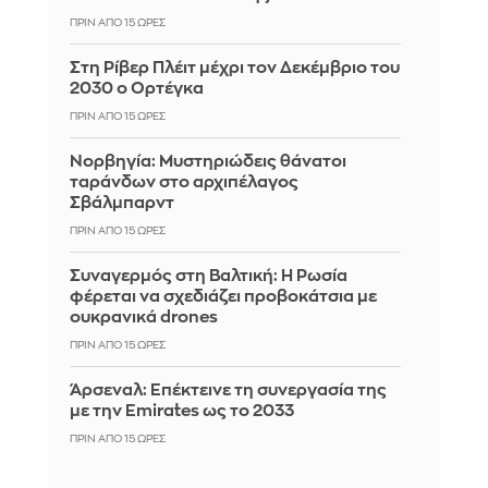
ΠΡΙΝ ΑΠΌ 15 ΏΡΕΣ
Στη Ρίβερ Πλέιτ μέχρι τον Δεκέμβριο του
2030 ο Ορτέγκα
ΠΡΙΝ ΑΠΌ 15 ΏΡΕΣ
Νορβηγία: Μυστηριώδεις θάνατοι
ταράνδων στο αρχιπέλαγος
Σβάλμπαρντ
ΠΡΙΝ ΑΠΌ 15 ΏΡΕΣ
Συναγερμός στη Βαλτική: Η Ρωσία
φέρεται να σχεδιάζει προβοκάτσια με
ουκρανικά drones
ΠΡΙΝ ΑΠΌ 15 ΏΡΕΣ
Άρσεναλ: Επέκτεινε τη συνεργασία της
με την Emirates ως το 2033
ΠΡΙΝ ΑΠΌ 15 ΏΡΕΣ