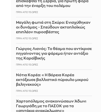
επισκεφθεί τη Σερβία, για πρώτη φορά
από την έναρξη του πολέμου
ΠΡΙΝ ΑΠΌ 15 ΏΡΕΣ
Μεγάλη φωτιά στη Σκύρο: Ενισχύθηκαν
οι δυνάμεις - Σπεύδουν ακτοπλοϊκώς
επιπλέον πυροσβέστες
ΠΡΙΝ ΑΠΌ 15 ΏΡΕΣ
Γιώργος Λιανός: Το θέαμα που αντίκρισε
πηγαίνοντας για ψάρεμα ήταν αντάξιο
της Καραϊβικής
ΠΡΙΝ ΑΠΌ 15 ΏΡΕΣ
Νότια Κορέα: «Η Βόρεια Κορέα
εκτόξευσε βαλλιστικό πύραυλο μικρού
βεληνεκούς»
ΠΡΙΝ ΑΠΌ 15 ΏΡΕΣ
Χαρτοπόλεμος ανακοινώσεων Άδωνι
Γεωργιάδη με το ΠΑΣΟΚ για τα
«σπιτάκια ανακύκλωσης»