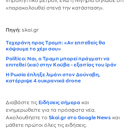
«προληπτικό μέτρο», ενώ η Nιγηρία δήλωσε ότι
«παρακολουθεί στενά την κατάσταση».
Πηγή:
skai.gr
Τεχεράνη προς Τραμπ: «Αν επιτεθείς θα
κόψουμε το χέρι σου»
Politico: Ναι, ο Τραμπ μπορεί πράγματι να
επιτεθεί (και) στην Κούβα - εξαιτίας του Ιράν
Η Ρωσία έπληξε λιμάνι στον Δούναβη,
κατέρριψε 4 ουκρανικά drone
Διαβάστε τις
Ειδήσεις σήμερα
και
ενημερωθείτε για τα πρόσφατα νέα.
Ακολουθήστε το
Skai.gr στο Google News
και
μάθετε πρώτοι όλες τις ειδήσεις.