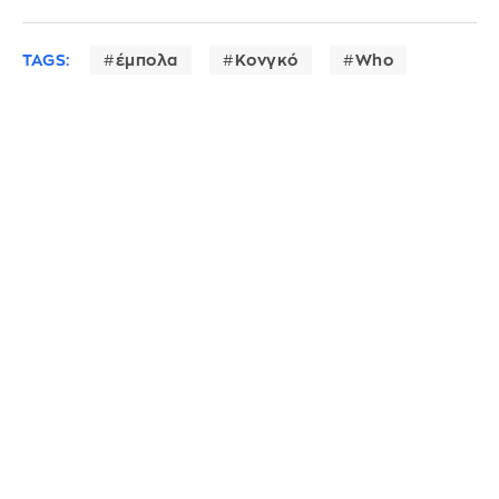
TAGS:
έμπολα
Κονγκό
Who