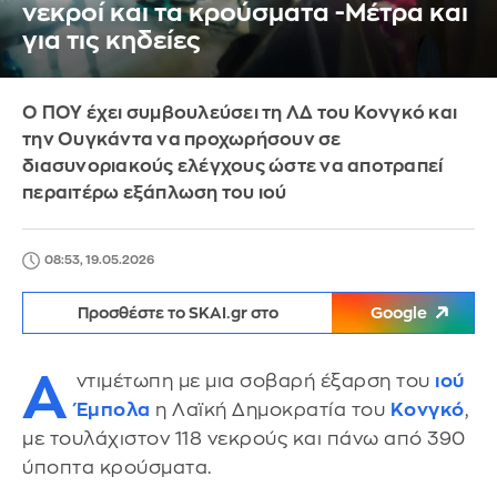
νεκροί και τα κρούσματα -Μέτρα και
για τις κηδείες
Ο ΠΟΥ έχει συμβουλεύσει τη ΛΔ του Κονγκό και
την Ουγκάντα να προχωρήσουν σε
διασυνοριακούς ελέγχους ώστε να αποτραπεί
περαιτέρω εξάπλωση του ιού
08:53, 19.05.2026
Προσθέστε το SKAI.gr στο
Google
Α
ντιμέτωπη με μια σοβαρή έξαρση του
ιού
Έμπολα
η Λαϊκή Δημοκρατία του
Κονγκό
,
με τουλάχιστον 118 νεκρούς και πάνω από 390
ύποπτα κρούσματα.