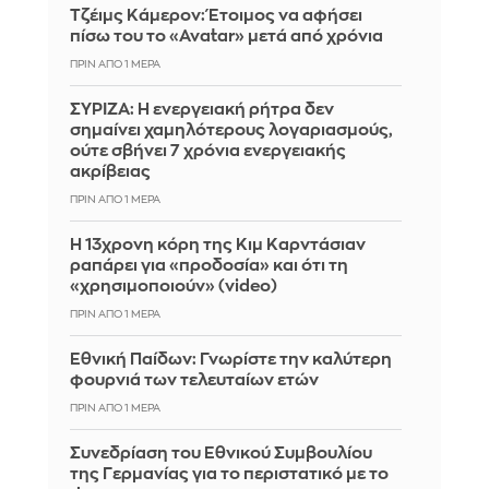
Τζέιμς Κάμερον: Έτοιμος να αφήσει
πίσω του το «Avatar» μετά από χρόνια
ΠΡΙΝ ΑΠΌ 1 ΜΈΡΑ
ΣΥΡΙΖΑ: Η ενεργειακή ρήτρα δεν
σημαίνει χαμηλότερους λογαριασμούς,
ούτε σβήνει 7 χρόνια ενεργειακής
ακρίβειας
ΠΡΙΝ ΑΠΌ 1 ΜΈΡΑ
Η 13χρονη κόρη της Κιμ Καρντάσιαν
ραπάρει για «προδοσία» και ότι τη
«χρησιμοποιούν» (video)
ΠΡΙΝ ΑΠΌ 1 ΜΈΡΑ
Εθνική Παίδων: Γνωρίστε την καλύτερη
φουρνιά των τελευταίων ετών
ΠΡΙΝ ΑΠΌ 1 ΜΈΡΑ
Συνεδρίαση του Εθνικού Συμβουλίου
της Γερμανίας για το περιστατικό με το