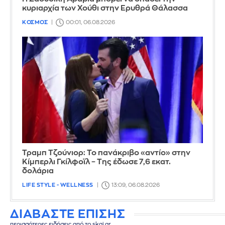
κυριαρχία των Χούθι στην Ερυθρά Θάλασσα
ΚΟΣΜΟΣ
00:01, 06.08.2026
Τραμπ Τζούνιορ: Το πανάκριβο «αντίο» στην
Κίμπερλι Γκίλφοϊλ – Της έδωσε 7,6 εκατ.
δολάρια
LIFE STYLE - WELLNESS
13:09, 06.08.2026
ΔΙΑΒΑΣΤΕ ΕΠΙΣΗΣ
περισσότερες ειδήσεις από το skai.gr