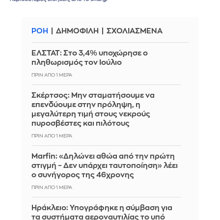
ΡΟΗ
ΔΗΜΟΦΙΛΗ
ΣΧΟΛΙΑΣΜΕΝΑ
ΕΛΣΤΑΤ: Στο 3,4% υποχώρησε ο
πληθωρισμός τον Ιούλιο
ΠΡΙΝ ΑΠΌ 1 ΜΈΡΑ
Σκέρτσος: Μην σταματήσουμε να
επενδύουμε στην πρόληψη, η
μεγαλύτερη τιμή στους νεκρούς
πυροσβέστες και πιλότους
ΠΡΙΝ ΑΠΌ 1 ΜΈΡΑ
Marfin: «Δηλώνει αθώα από την πρώτη
στιγμή – Δεν υπάρχει ταυτοποίηση» λέει
ο συνήγορος της 46χρονης
ΠΡΙΝ ΑΠΌ 1 ΜΈΡΑ
Ηράκλειο: Υπογράφηκε η σύμβαση για
τα συστήματα αεροναυτιλίας το υπό