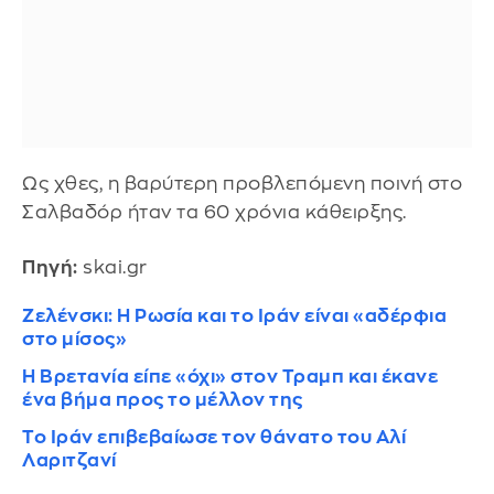
Ως χθες, η βαρύτερη προβλεπόμενη ποινή στο
Σαλβαδόρ ήταν τα 60 χρόνια κάθειρξης.
Πηγή:
skai.gr
Ζελένσκι: Η Ρωσία και το Ιράν είναι «αδέρφια
στο μίσος»
Η Βρετανία είπε «όχι» στον Τραμπ και έκανε
ένα βήμα προς το μέλλον της
Το Ιράν επιβεβαίωσε τον θάνατο του Αλί
Λαριτζανί