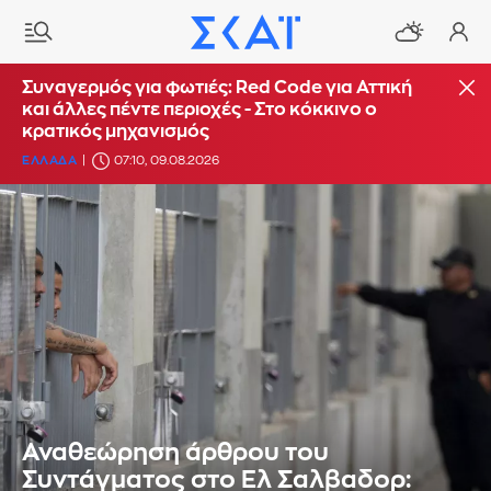
Συναγερμός για φωτιές: Red Code για Αττική
και άλλες πέντε περιοχές - Στο κόκκινο ο
κρατικός μηχανισμός
ΕΛΛΑΔΑ
07:10, 09.08.2026
Αναθεώρηση άρθρου του
Συντάγματος στο Ελ Σαλβαδορ: