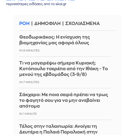
περισσότερες ειδήσεις από το skai.gr
ΡΟΗ
ΔΗΜΟΦΙΛΗ
ΣΧΟΛΙΑΣΜΕΝΑ
Θεοδωρικάκος: Η ενίσχυση της
βιομηχανίας μας αφορά όλους
IN 8 MINUTES
Τι να μαγειρέψω σήμερα Κυριακή;
Κοτόπουλο τσερέπα από την Ιθάκη - Το
μενού της εβδομάδας (3-9/8)
IN 6 MINUTES
Σάκχαρο: Με ποια σειρά πρέπει να τρως
το φαγητό σου για να μην ανεβαίνει
απότομα
IN 1 MINUTE
Τέλος στην ταλαιπωρία: Ανοίγει τη
Δευτέρα η Παλαιά Παραλιακή στην