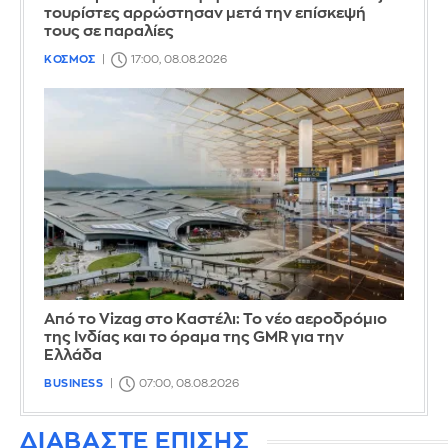
τουρίστες αρρώστησαν μετά την επίσκεψή
τους σε παραλίες
ΚΟΣΜΟΣ
17:00, 08.08.2026
Από το Vizag στο Καστέλι: Το νέο αεροδρόμιο
της Ινδίας και το όραμα της GMR για την
Ελλάδα
BUSINESS
07:00, 08.08.2026
ΔΙΑΒΑΣΤΕ ΕΠΙΣΗΣ