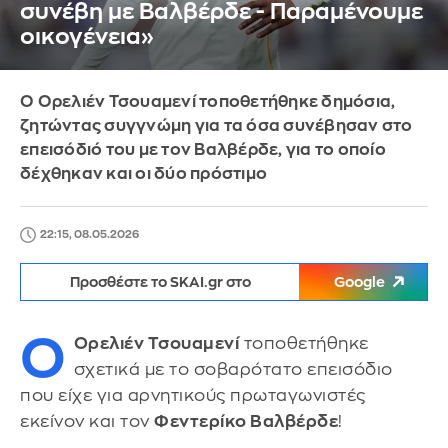
συνέβη με Βαλβέρδε - Παραμένουμε
οικογένεια»
Ο Ορελιέν Τσουαμενί τοποθετήθηκε δημόσια,
ζητώντας συγγνώμη για τα όσα συνέβησαν στο
επεισόδιό του με τον Βαλβέρδε, για το οποίο
δέχθηκαν και οι δύο πρόστιμο
22:15, 08.05.2026
Προσθέστε το SKAI.gr στο
Google
Ο
Ορελιέν Τσουαμενί
τοποθετήθηκε
σχετικά με το σοβαρότατο επεισόδιο
που είχε για αρνητικούς πρωταγωνιστές
εκείνον και τον
Φεντερίκο Βαλβέρδε
!