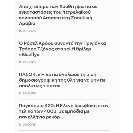
Από χτύπημα των Χούθι η φωτιά σε
εγκαταστάσεις του πετρελαϊκού
κολοσσού Aramco στη Σαουδική
Αραβία
IN 2 HOURS
Ο Ράσελ Κρόου συναντά την Πριγιάνκα
Τσόπρα Τζόνας στο sci-fi θρίλερ
«Bluefly»
IN 2 HOURS
ΠΑΣΟΚ: «Η Εστία ανάλωσε τη μισή
δημοσιογραφική της ύλη για να μην πει
απολύτως τίποτα»
IN 2 HOURS
Παγκόσμιο Κ20: Η Ελένη Ιακωβάκη στον
τελικό των 400μ. με εμπόδια με
πανελλήνιο ρεκόρ
IN 2 HOURS