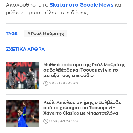
Ακολουθήστε το
Skai.gr στο Google News
και
μάθετε πρώτοι όλες τις ειδήσεις.
TAGS:
Ρεάλ Μαδρίτης
ΣΧΕΤΙΚΑ ΑΡΘΡΑ
Μυθικό πρόστιμο της Ρεάλ Μαδρίτης
σε Βαλβέρδε και Τσουαμενί για το
μεταξύ τους επεισόδιο
18:50, 08.05.2026
Ρεάλ: Απώλεια μνήμης ο Βαλβέρδε
από το χτύπημα του Τσουαμενί -
Χάνει το Clasico με Μπαρτσελόνα
22:32, 07.05.2026