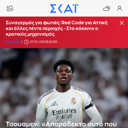
Συναγερμός για φωτιές: Red Code για Αττική
και άλλες πέντε περιοχές - Στο κόκκινο ο
κρατικός μηχανισμός
ΕΛΛΑΔΑ
07:10, 09.08.2026
Τσουαμενί: «Απαράδεκτο αυτό που