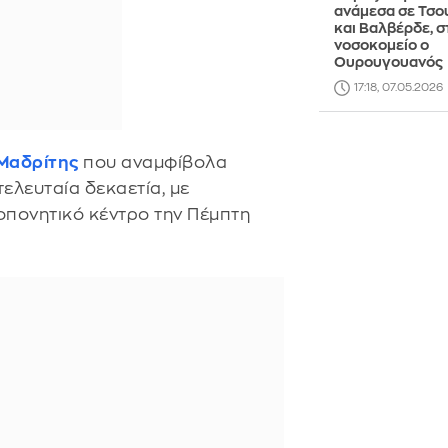
ανάμεσα σε Τσο
και Βαλβέρδε, σ
νοσοκομείο ο
Ουρουγουανός
17:18, 07.05.2026
Μαδρίτης
που αναμφίβολα
τελευταία δεκαετία, με
πονητικό κέντρο την Πέμπτη