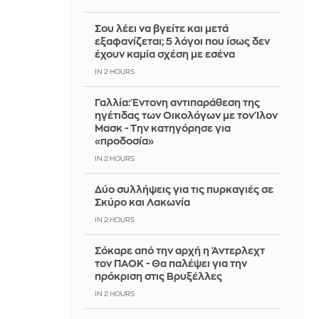
Σου λέει να βγείτε και μετά
εξαφανίζεται; 5 λόγοι που ίσως δεν
έχουν καμία σχέση με εσένα
IN 2 HOURS
Γαλλία: Έντονη αντιπαράθεση της
ηγέτιδας των Οικολόγων με τον Ίλον
Μασκ - Την κατηγόρησε για
«προδοσία»
IN 2 HOURS
Δύο συλλήψεις για τις πυρκαγιές σε
Σκύρο και Λακωνία
IN 2 HOURS
Σόκαρε από την αρχή η Άντερλεχτ
τον ΠΑΟΚ - Θα παλέψει για την
πρόκριση στις Βρυξέλλες
IN 2 HOURS