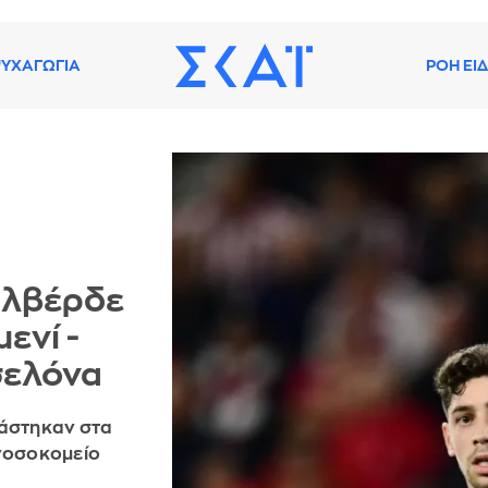
ΥΧΑΓΩΓΙΑ
ΡΟΗ ΕΙ
αλβέρδε
ενί -
σελόνα
ιάστηκαν στα
 νοσοκομείο