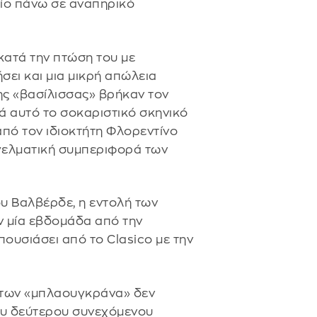
είο πάνω σε αναπηρικό
κατά την πτώση του με
ει και μια μικρή απώλεια
ης «βασίλισσας» βρήκαν τον
ά αυτό το σοκαριστικό σκηνικό
από τον ιδιοκτήτη Φλορεντίνο
γγελματική συμπεριφορά των
υ Βαλβέρδε, η εντολή των
ν μία εβδομάδα από την
πουσιάσει από το Clasico με την
ί των «μπλαουγκράνα» δεν
ου δεύτερου συνεχόμενου