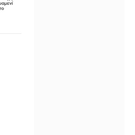
υαμενί
το