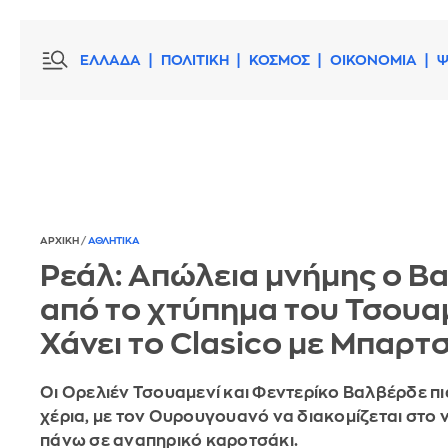
ΕΛΛΑΔΑ
ΠΟΛΙΤΙΚΗ
ΚΟΣΜΟΣ
ΟΙΚΟΝΟΜΙΑ
Ψ
ΑΡΧΙΚΗ
/
ΑΘΛΗΤΙΚΑ
Ρεάλ: Απώλεια μνήμης ο Β
από το χτύπημα του Τσουαμ
Χάνει το Clasico με Μπαρτ
Οι Ορελιέν Τσουαμενί και Φεντερίκο Βαλβέρδε π
χέρια, με τον Ουρουγουανό να διακομίζεται στο
πάνω σε αναπηρικό καροτσάκι.