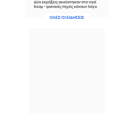
Δύο εκρήξεις ακούστηκαν στο νησί
Κεσμ – Ιρανικές πηγές κάνουν λόγο
για επιχείρηση κατά «εχθρικών
στόχων» κοντά στο Ορμούζ
ΟΛΕΣ ΟΙ ΕΙΔΗΣΕΙΣ
IN 2 HOURS
Ιταλία: To φετινό καλοκαίρι είναι το
θερμότερο του τελευταίου αιώνα -
Θερμοκρασία-ρεκόρ 48 βαθμών στη
Νάπολη
IN 2 HOURS
Ο Γκαλιμπάφ «ειρωνεύεται» τον
Τραμπ: «Έρχεται μαζική επίθεση…
περιμένετε, δεν πειράζει, θέλουν να
διαπραγματευτούν»
IN 1 HOUR
Γερμανία-δημοσκόπηση: Στο 28% η
AfD, επτά μονάδες μπροστά από το
CDU/CSU του καγκελάριου Μερτς
IN 1 HOUR