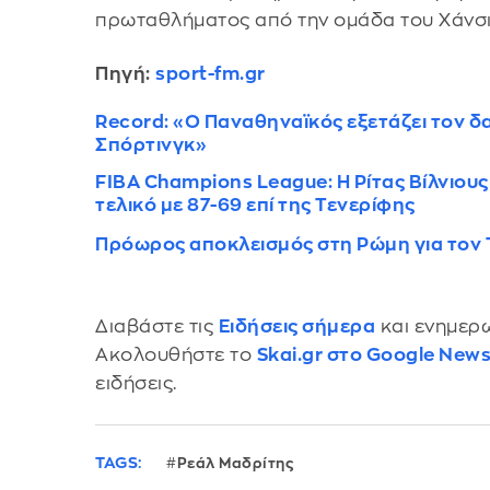
πρωταθλήματος από την ομάδα του Χάνσι
Πηγή:
sport-fm.gr
Record: «Ο Παναθηναϊκός εξετάζει τον δ
Σπόρτινγκ»
FIBA Champions League: Η Ρίτας Βίλνιου
τελικό με 87-69 επί της Τενερίφης
Πρόωρος αποκλεισμός στη Ρώμη για τον 
Διαβάστε τις
Ειδήσεις σήμερα
και ενημερω
Ακολουθήστε το
Skai.gr στο Google New
ειδήσεις.
TAGS:
Ρεάλ Μαδρίτης