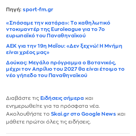
Πηγή:
sport-fm.gr
«Σπάσαμε την κατάρα»: Το καθηλωτικό
ντοκιμαντέρ της Euroleague για το 7ο
ευρωπαϊκό του Παναθηναϊκού
ΑΕΚ για την 19η Μαΐου: «Δεν ξεχνώ! Η Μνήμη
είναι χρέος μας»
Δούκας: Μεγάλο πρόγραμμα ο Βοτανικός,
μέχρι τον Απρίλιο του 2027 θα είναι έτοιμο το
νέο γήπεδο του Παναθηναϊκού
Διαβάστε τις
Ειδήσεις σήμερα
και
ενημερωθείτε για τα πρόσφατα νέα.
Ακολουθήστε το
Skai.gr στο Google News
και
μάθετε πρώτοι όλες τις ειδήσεις.