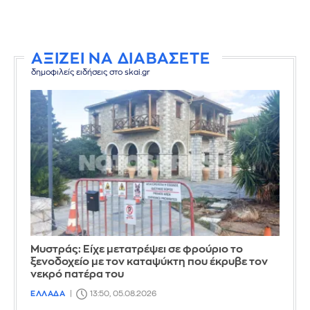
ΑΞΙΖΕΙ ΝΑ ΔΙΑΒΑΣΕΤΕ
δημοφιλείς ειδήσεις στο skai.gr
Mυστράς: Είχε μετατρέψει σε φρούριο το
ξενοδοχείο με τον καταψύκτη που έκρυβε τον
νεκρό πατέρα του
ΕΛΛΑΔΑ
13:50, 05.08.2026