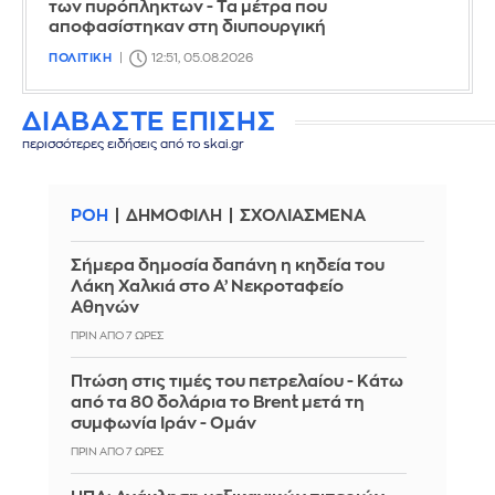
των πυρόπληκτων - Τα μέτρα που
αποφασίστηκαν στη διυπουργική
ΠΟΛΙΤΙΚΗ
12:51, 05.08.2026
ΔΙΑΒΑΣΤΕ ΕΠΙΣΗΣ
περισσότερες ειδήσεις από το skai.gr
ΡΟΗ
ΔΗΜΟΦΙΛΗ
ΣΧΟΛΙΑΣΜΕΝΑ
Σήμερα δημοσία δαπάνη η κηδεία του
Λάκη Χαλκιά στο Α’ Νεκροταφείο
Αθηνών
ΠΡΙΝ ΑΠΌ 7 ΏΡΕΣ
Πτώση στις τιμές του πετρελαίου - Κάτω
από τα 80 δολάρια το Brent μετά τη
συμφωνία Ιράν - Ομάν
ΠΡΙΝ ΑΠΌ 7 ΏΡΕΣ