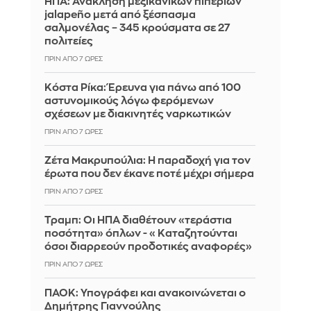
ΗΠΑ: Ανάκληση μεξικανικών πιπεριών
jalapeño μετά από ξέσπασμα
σαλμονέλας – 345 κρούσματα σε 27
πολιτείες
ΠΡΙΝ ΑΠΌ 7 ΏΡΕΣ
Κόστα Ρίκα: Έρευνα για πάνω από 100
αστυνομικούς λόγω φερόμενων
σχέσεων με διακινητές ναρκωτικών
ΠΡΙΝ ΑΠΌ 7 ΏΡΕΣ
Ζέτα Μακρυπούλια: Η παραδοχή για τον
έρωτα που δεν έκανε ποτέ μέχρι σήμερα
ΠΡΙΝ ΑΠΌ 7 ΏΡΕΣ
Τραμπ: Οι ΗΠΑ διαθέτουν «τεράστια
ποσότητα» όπλων - «Καταζητούνται
όσοι διαρρεούν προδοτικές αναφορές»
ΠΡΙΝ ΑΠΌ 7 ΏΡΕΣ
ΠΑΟΚ: Υπογράφει και ανακοινώνεται ο
Δημήτρης Γιαννούλης