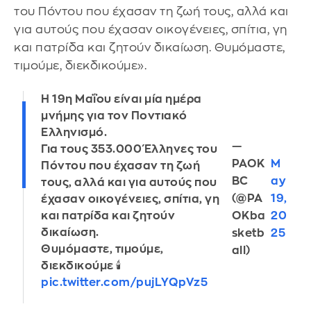
του Πόντου που έχασαν τη ζωή τους, αλλά και
για αυτούς που έχασαν οικογένειες, σπίτια, γη
και πατρίδα και ζητούν δικαίωση. Θυμόμαστε,
τιμούμε, διεκδικούμε».
Η 19η Μαΐου είναι μία ημέρα
μνήμης για τον Ποντιακό
Ελληνισμό.
—
Για τους 353.000 Έλληνες του
PAOK
M
Πόντου που έχασαν τη ζωή
BC
ay
τους, αλλά και για αυτούς που
(@PA
19,
έχασαν οικογένειες, σπίτια, γη
OKba
20
και πατρίδα και ζητούν
δικαίωση.
sketb
25
Θυμόμαστε, τιμούμε,
all)
διεκδικούμε 🕯️
pic.twitter.com/pujLYQpVz5