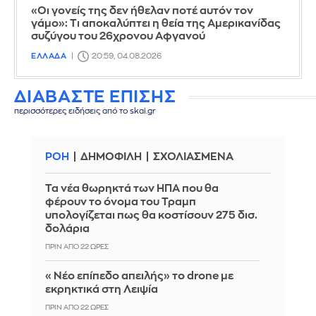
«Οι γονείς της δεν ήθελαν ποτέ αυτόν τον
γάμο»: Τι αποκαλύπτει η θεία της Αμερικανίδας
συζύγου του 26χρονου Αφγανού
ΕΛΛΑΔΑ
20:59, 04.08.2026
ΔΙΑΒΑΣΤΕ ΕΠΙΣΗΣ
περισσότερες ειδήσεις από το skai.gr
ΡΟΗ
ΔΗΜΟΦΙΛΗ
ΣΧΟΛΙΑΣΜΕΝΑ
Τα νέα θωρηκτά των ΗΠΑ που θα
φέρουν το όνομα του Τραμπ
υπολογίζεται πως θα κοστίσουν 275 δισ.
δολάρια
ΠΡΙΝ ΑΠΌ 22 ΏΡΕΣ
«Νέο επίπεδο απειλής» το drone με
εκρηκτικά στη Λειψία
ΠΡΙΝ ΑΠΌ 22 ΏΡΕΣ