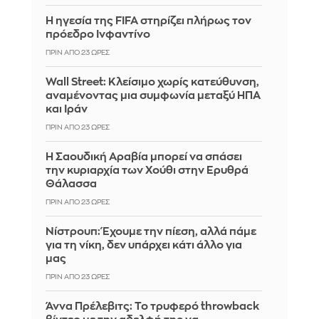
Η ηγεσία της FIFA στηρίζει πλήρως τον
πρόεδρο Ινφαντίνο
ΠΡΙΝ ΑΠΌ 23 ΏΡΕΣ
Wall Street: Κλείσιμο χωρίς κατεύθυνση,
αναμένοντας μια συμφωνία μεταξύ ΗΠΑ
και Ιράν
ΠΡΙΝ ΑΠΌ 23 ΏΡΕΣ
Η Σαουδική Αραβία μπορεί να σπάσει
την κυριαρχία των Χούθι στην Ερυθρά
Θάλασσα
ΠΡΙΝ ΑΠΌ 23 ΏΡΕΣ
Νίστρουπ: Έχουμε την πίεση, αλλά πάμε
για τη νίκη, δεν υπάρχει κάτι άλλο για
μας
ΠΡΙΝ ΑΠΌ 23 ΏΡΕΣ
Άννα Πρέλεβιτς: Το τρυφερό throwback