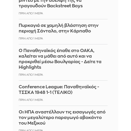
βίντεο με την αδελφή της να
τραγουδούν Backstreet Boys
ΠΡΙΝ ΑΠΌ 1 ΜΈΡΑ
Πυρκαγιά σε χαμηλή βλάστηση στην
περιοχή Σάνταλο, στην Κάρπαθο
ΠΡΙΝ ΑΠΌ 1 ΜΈΡΑ
Ο Παναθηναϊκός έπαθε στο ΟΑΚΑ,
καλείται να μάθει από αυτό και να
προκριθεί μέσω Βουλγαρίας - Δείτε τα
Highlights
ΠΡΙΝ ΑΠΌ 1 ΜΈΡΑ
Conference League: Παναθηναϊκός -
ΤΣΣΚΑ 1948 1-1 (ΤΕΛΙΚΟ)
ΠΡΙΝ ΑΠΌ 1 ΜΈΡΑ
Οι ΗΠΑ αναστέλλουν τις εισαγωγές από
τον μεγαλύτερο παραγωγό αβοκάντο
του Μεξικού
ΠΡΙΝ ΑΠΌ 1 ΜΈΡΑ