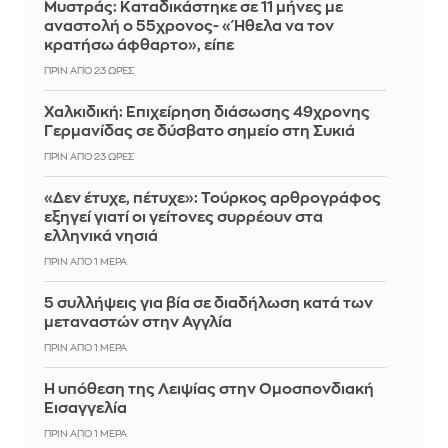
Μυστράς: Καταδικάστηκε σε 11 μήνες με
αναστολή ο 55χρονος- «Ήθελα να τον
κρατήσω άφθαρτο», είπε
ΠΡΙΝ ΑΠΌ 23 ΏΡΕΣ
Χαλκιδική: Επιχείρηση διάσωσης 49χρονης
Γερμανίδας σε δύσβατο σημείο στη Συκιά
ΠΡΙΝ ΑΠΌ 23 ΏΡΕΣ
«Δεν έτυχε, πέτυχε»: Τούρκος αρθρογράφος
εξηγεί γιατί οι γείτονες συρρέουν στα
ελληνικά νησιά
ΠΡΙΝ ΑΠΌ 1 ΜΈΡΑ
5 συλλήψεις για βία σε διαδήλωση κατά των
μεταναστών στην Αγγλία
ΠΡΙΝ ΑΠΌ 1 ΜΈΡΑ
Η υπόθεση της Λειψίας στην Ομοσπονδιακή
Εισαγγελία
ΠΡΙΝ ΑΠΌ 1 ΜΈΡΑ