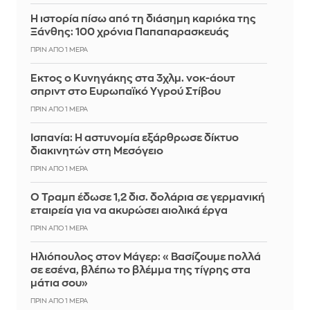
Η ιστορία πίσω από τη διάσημη καριόκα της
Ξάνθης: 100 χρόνια Παπαπαρασκευάς
ΠΡΙΝ ΑΠΌ 1 ΜΈΡΑ
Έκτος ο Κυνηγάκης στα 3χλμ. νοκ-άουτ
σπριντ στο Ευρωπαϊκό Υγρού Στίβου
ΠΡΙΝ ΑΠΌ 1 ΜΈΡΑ
Ισπανία: Η αστυνομία εξάρθρωσε δίκτυο
διακινητών στη Μεσόγειο
ΠΡΙΝ ΑΠΌ 1 ΜΈΡΑ
Ο Τραμπ έδωσε 1,2 δισ. δολάρια σε γερμανική
εταιρεία για να ακυρώσει αιολικά έργα
ΠΡΙΝ ΑΠΌ 1 ΜΈΡΑ
Ηλιόπουλος στον Μάγερ: «Βασίζουμε πολλά
σε εσένα, βλέπω το βλέμμα της τίγρης στα
μάτια σου»
ΠΡΙΝ ΑΠΌ 1 ΜΈΡΑ