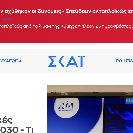
Ενισχύθηκαν οι δυνάμεις - Σπεύδουν ακτοπλοϊκώς 
: 19:38
κτοπλοϊκώς από το λιμάνι της Κύμης επιπλέον 25 πυροσβέστες
ΥΧΑΓΩΓΙΑ
ΡΟΗ ΕΙ
κές
030 - Τι