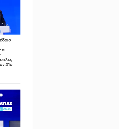
έδριο
 οι
-
νοπλες
ον 21ο