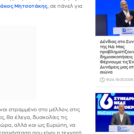
ιάκος Μητσοτάκης
, σε πάνελ για
Δένδιας στο Συν
της ΝΔ: Μας
προβληματίζουν
δημοσκοπήσεις 
Φέρνουμε τις Έ
Δυνάμεις μας στ
αιώνα
16:24, 16.05.2026
ναι στραμμένο στο μέλλον, στις
ες, θα έλεγα, δυσκολίες τις
χώρα, αλλά και ως Ευρώπη, να
επανάσταση που είναι η τεχνητή