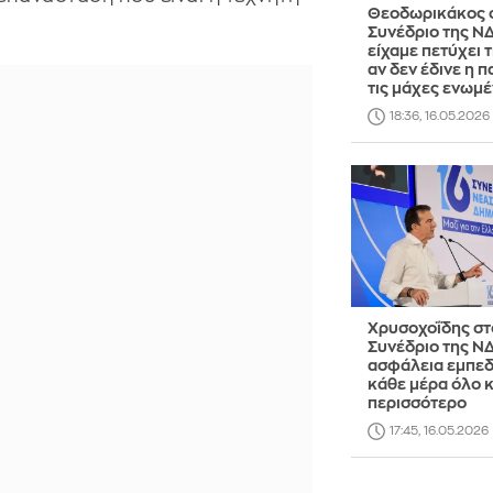
Θεοδωρικάκος 
Συνέδριο της ΝΔ
είχαμε πετύχει 
αν δεν έδινε η 
τις μάχες ενωμ
18:36, 16.05.2026
Χρυσοχοΐδης στ
Συνέδριο της ΝΔ
ασφάλεια εμπεδ
κάθε μέρα όλο κ
περισσότερο
17:45, 16.05.2026