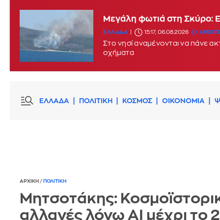
Μεγάλη φωτιά στη Σκύρο: 
ΕΛΛΑΔΑ
15:17, 06.08.2026
UPDATE
Στο νησί αναμένονται να πάνε α
οχήματα
ΕΛΛΑΔΑ
ΠΟΛΙΤΙΚΗ
ΚΟΣΜΟΣ
ΟΙΚΟΝΟΜΙΑ
Ψ
ΑΡΧΙΚΗ
/
ΠΟΛΙΤΙΚΗ
Μητσοτάκης: Κοσμοϊστορι
αλλαγές λόγω AI μέχρι το 2