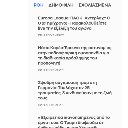
ΡΟΗ
ΔΗΜΟΦΙΛΗ
ΣΧΟΛΙΑΣΜΕΝΑ
Europa League: ΠΑΟΚ -Άντερλεχτ 0-
0 (α' ημίχρονο) - Παρακολουθείστε
live την εξέλιξη του αγώνα
ΠΡΙΝ ΑΠΌ 2 ΜΈΡΕΣ
Νότια Κορέα: Έρευνα της αστυνομίας
στην ποδοσφαιρική ομοσπονδία για
τη διαδικασία πρόσληψης του
προπονητή
ΠΡΙΝ ΑΠΌ 2 ΜΈΡΕΣ
Σφοδρή σύγκρουση τραμ στη
Γερμανία: Τουλάχιστον 25
τραυματίες, 3 κινδυνεύουν με τη ζωή
τους
ΠΡΙΝ ΑΠΌ 2 ΜΈΡΕΣ
«Εξαιρετικά ικανοποιημένος από το
έργο του»: Ο Τραμπ διαψεύδει ότι
ήρθε σε ρήξη με τον Χέγκσεθ