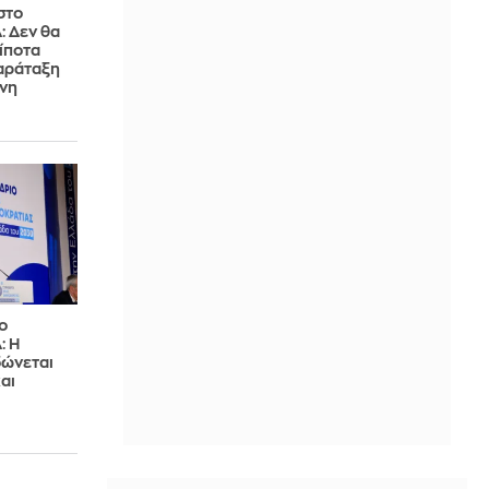
στο
: Δεν θα
τίποτα
παράταξη
ένη
ο
: Η
ώνεται
αι