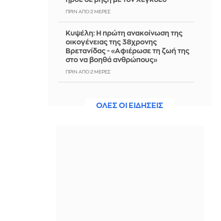
ΠΡΙΝ ΑΠΌ 2 ΜΈΡΕΣ
Κυψέλη: Η πρώτη ανακοίνωση της
οικογένειας της 38χρονης
Βρετανίδας - «Αφιέρωσε τη ζωή της
στο να βοηθά ανθρώπους»
ΠΡΙΝ ΑΠΌ 2 ΜΈΡΕΣ
Tα πιο ιδιαίτερα διασυνοριακά σημεία
του πλανήτη - Το πιο παράξενο ίσως
ΟΛΕΣ ΟΙ ΕΙΔΗΣΕΙΣ
είναι στην Ευρώπη
ΠΡΙΝ ΑΠΌ 2 ΜΈΡΕΣ
Προφυλακίστηκαν οι 2 Ινδοί για τη
δολοφονία του ψυχολόγου στο
Ναύπλιο
ΠΡΙΝ ΑΠΌ 2 ΜΈΡΕΣ
Οριοθετήθηκε η πυρκαγιά στην
Κρήνη Φαρσάλων
ΠΡΙΝ ΑΠΌ 2 ΜΈΡΕΣ