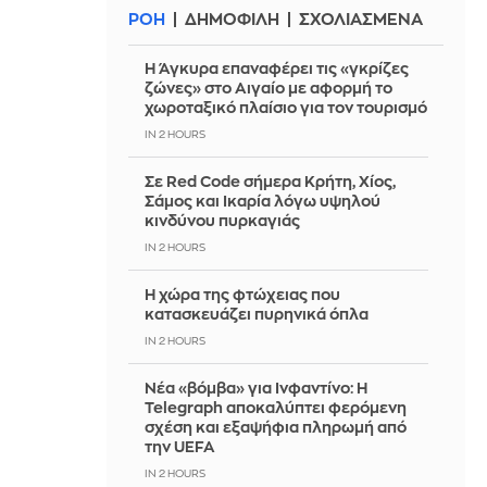
ΡΟΗ
ΔΗΜΟΦΙΛΗ
ΣΧΟΛΙΑΣΜΕΝΑ
Η Άγκυρα επαναφέρει τις «γκρίζες
ζώνες» στο Αιγαίο με αφορμή το
χωροταξικό πλαίσιο για τον τουρισμό
IN 2 HOURS
Σε Red Code σήμερα Κρήτη, Χίος,
Σάμος και Ικαρία λόγω υψηλού
κινδύνου πυρκαγιάς
IN 2 HOURS
Η χώρα της φτώχειας που
κατασκευάζει πυρηνικά όπλα
IN 2 HOURS
Νέα «βόμβα» για Ινφαντίνο: Η
Telegraph αποκαλύπτει φερόμενη
σχέση και εξαψήφια πληρωμή από
την UEFA
IN 2 HOURS