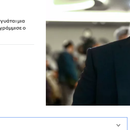
γυάται μια
ογράμμισε ο