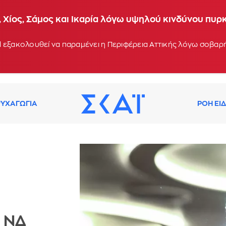
 Χίος, Σάμος και Ικαρία λόγω υψηλού κινδύνου πυρ
 εξακολουθεί να παραμένει η Περιφέρεια Αττικής λόγω σοβα
ΥΧΑΓΩΓΙΑ
ΡΟΗ ΕΙ
α ΝΔ