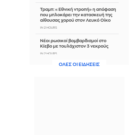
Τραμπ: «Εθνική ντροπή» η απόφαση
που μπλοκάρει την κατασκευή της
αίθουσας χορού στον Λευκό Οίκο
IN 2 HOURS
Νέοι ρωσικοί βομβαρδισμοί στο
Κίεβο με τουλάχιστον 3 νεκρούς
IN 2 HOURS
ΟΛΕΣ ΟΙ ΕΙΔΗΣΕΙΣ
«Δώρο» Τραμπ στον νέο πρόεδρο της
Κολομβίας 1 δισ. δολάρια
IN 2 HOURS
Εορτολόγιο: Ποιοι γιορτάζουν
σήμερα, 8 Αυγούστου
IN 2 HOURS
Ο Άρης περνά στον Καρκίνο: Τι καλεί
κάθε ζώδιο να προστατεύσει;
IN 2 HOURS