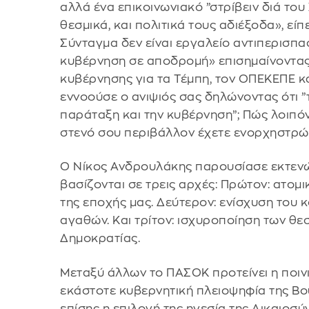
αλλά ένα επικοινωνιακό ”στρίβειν διά του
θεσμικά, και πολιτικά τους αδιέξοδα», εί
Σύνταγμα δεν είναι εργαλείο αντιπερισπα
κυβέρνηση σε αποδρομή» επισημαίνοντας
κυβέρνησης για τα Τέμπη, τον ΟΠΕΚΕΠΕ και
εννοούσε ο ανιψιός σας δηλώνοντας ότι ”
παράταξη και την κυβέρνηση”; Πώς λοιπόν
στενό σου περιβάλλον έχετε ενορχηστρώσε
Ο Νίκος Ανδρουλάκης παρουσίασε εκτενώς
βασίζονται σε τρεις αρχές: Πρώτον: ατομ
της εποχής μας. Δεύτερον: ενίσχυση του
αγαθών. Και τρίτον: ισχυροποίηση των θε
Δημοκρατίας.
Μεταξύ άλλων το ΠΑΣΟΚ προτείνει η ποιν
εκάστοτε κυβερνητική πλειοψηφία της Βο
επίσης η επιλογή της ηγεσία της Δικαιοσύ