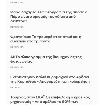
IN 2 HOURS
Μάρα Ζαχαρέα: Η φωτογραφία της από την
Πάρο είναι ο ορισμός του «δίαιτα από
Δευτέρα»
IN 2 HOURS
Φρανσίσκο: Το τρομερό στατιστικό και η
συνέπεια στα τρίποντα
IN 2 HOURS
AI: Το άλικο γράμμα της βιομηχανίας της
ψυχαγωγίας
IN 2 HOURS
Εντοπίστηκαν παλιά πυρομαχικά στο Αρδάνι
της Καρπάθου – Απαγορεύτηκε η κολύμβηση
IN 1 HOUR
Τουρνάς στον ΣΚΑΪ: Σε επιφυλακή ο κρατικός
μηχανισμός – Από αμέλεια το 90% των