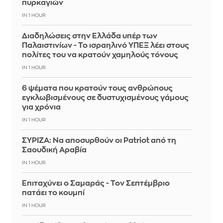
πυρκαγιών
IN 1 HOUR
Διαδηλώσεις στην Ελλάδα υπέρ των
Παλαιστινίων - Το ισραηλινό ΥΠΕΞ λέει στους
πολίτες του να κρατούν χαμηλούς τόνους
IN 1 HOUR
6 ψέματα που κρατούν τους ανθρώπους
εγκλωβισμένους σε δυστυχισμένους γάμους
για χρόνια
IN 1 HOUR
ΣΥΡΙΖΑ: Να αποσυρθούν οι Patriot από τη
Σαουδική Αραβία
IN 1 HOUR
Επιταχύνει ο Σαμαράς - Τον Σεπτέμβριο
πατάει το κουμπί
IN 1 HOUR