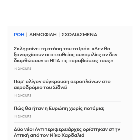
ΡΟΗ
ΔΗΜΟΦΙΛΗ
ΣΧΟΛΙΑΣΜΕΝΑ
Σκληραίνει τη στάση του το Ιράν: «Δεν θα
ξαναρχίσουν οι απευθείας συνομιλίες αν δεν
διορθώσουν οι ΗΠΑ τις παραβιάσεις τους»
IN 2 HOURS
Παρ' ολίγον σύγκρουση αεροπλάνων στο
αεροδρόμιο του Σίδνεϊ
IN 2 HOURS
Πώς θα ήταν η Ευρώπη χωρίς ποτάμια;
IN 2 HOURS
Δύο νέοι Αντιπεριφερειάρχες ορίστηκαν στην
Αττική από τον Νίκο Χαρδαλιά