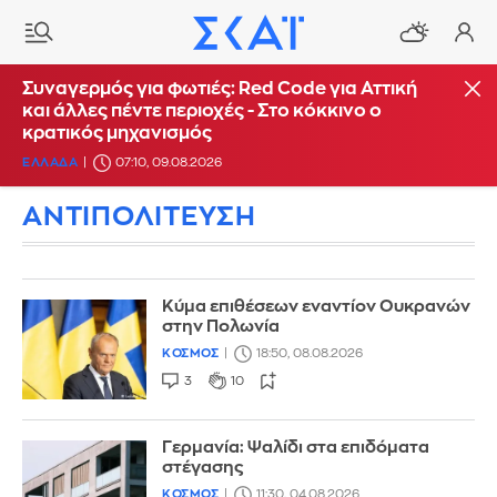
Συναγερμός για φωτιές: Red Code για Αττική
και άλλες πέντε περιοχές - Στο κόκκινο ο
κρατικός μηχανισμός
ΕΛΛΑΔΑ
07:10, 09.08.2026
ΑΝΤΙΠΟΛΙΤΕΥΣΗ
Κύμα επιθέσεων εναντίον Ουκρανών
στην Πολωνία
ΚΟΣΜΟΣ
18:50, 08.08.2026
3
10
Γερμανία: Ψαλίδι στα επιδόματα
στέγασης
ΚΟΣΜΟΣ
11:30, 04.08.2026