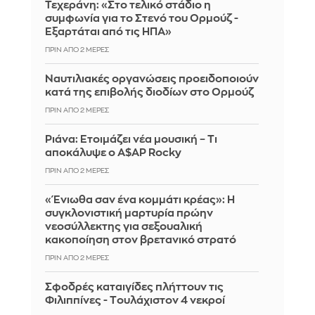
Τεχεράνη: «Στο τελικό στάδιο η
συμφωνία για το Στενό του Ορμούζ -
Εξαρτάται από τις ΗΠΑ»
ΠΡΙΝ ΑΠΌ 2 ΜΈΡΕΣ
Ναυτιλιακές οργανώσεις προειδοποιούν
κατά της επιβολής διοδίων στο Ορμούζ
ΠΡΙΝ ΑΠΌ 2 ΜΈΡΕΣ
Ριάνα: Ετοιμάζει νέα μουσική – Τι
αποκάλυψε ο A$AP Rocky
ΠΡΙΝ ΑΠΌ 2 ΜΈΡΕΣ
«Ένιωθα σαν ένα κομμάτι κρέας»: Η
συγκλονιστική μαρτυρία πρώην
νεοσύλλεκτης για σεξουαλική
κακοποίηση στον βρετανικό στρατό
ΠΡΙΝ ΑΠΌ 2 ΜΈΡΕΣ
Σφοδρές καταιγίδες πλήττουν τις
Φιλιππίνες - Tουλάχιστον 4 νεκροί