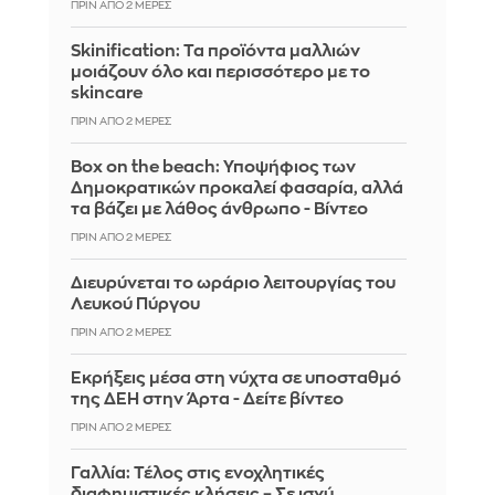
ΠΡΙΝ ΑΠΌ 2 ΜΈΡΕΣ
Skinification: Τα προϊόντα μαλλιών
μοιάζουν όλο και περισσότερο με το
skincare
ΠΡΙΝ ΑΠΌ 2 ΜΈΡΕΣ
Box on the beach: Υποψήφιος των
Δημοκρατικών προκαλεί φασαρία, αλλά
τα βάζει με λάθος άνθρωπο - Βίντεο
ΠΡΙΝ ΑΠΌ 2 ΜΈΡΕΣ
Διευρύνεται το ωράριο λειτουργίας του
Λευκού Πύργου
ΠΡΙΝ ΑΠΌ 2 ΜΈΡΕΣ
Eκρήξεις μέσα στη νύχτα σε υποσταθμό
της ΔΕΗ στην Άρτα - Δείτε βίντεο
ΠΡΙΝ ΑΠΌ 2 ΜΈΡΕΣ
Γαλλία: Τέλος στις ενοχλητικές
διαφημιστικές κλήσεις – Σε ισχύ