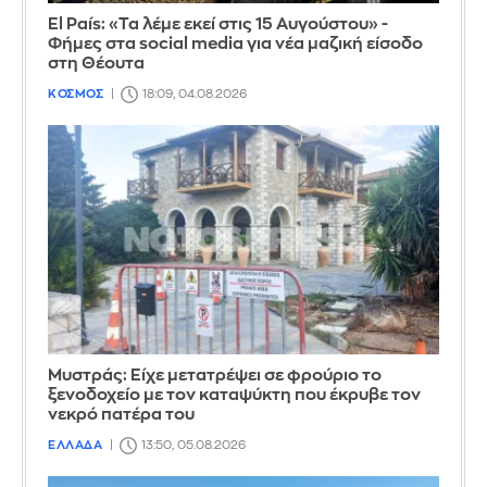
El País: «Τα λέμε εκεί στις 15 Αυγούστου» -
Φήμες στα social media για νέα μαζική είσοδο
στη Θέουτα
ΚΟΣΜΟΣ
18:09, 04.08.2026
Mυστράς: Είχε μετατρέψει σε φρούριο το
ξενοδοχείο με τον καταψύκτη που έκρυβε τον
νεκρό πατέρα του
ΕΛΛΑΔΑ
13:50, 05.08.2026