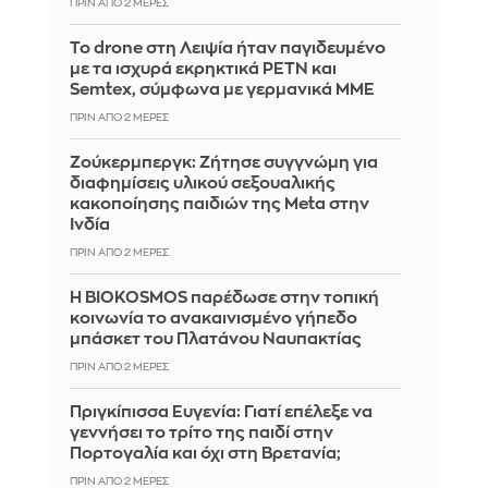
ΠΡΙΝ ΑΠΌ 2 ΜΈΡΕΣ
Το drone στη Λειψία ήταν παγιδευμένο
με τα ισχυρά εκρηκτικά PETN και
Semtex, σύμφωνα με γερμανικά ΜΜΕ
ΠΡΙΝ ΑΠΌ 2 ΜΈΡΕΣ
Ζούκερμπεργκ: Ζήτησε συγγνώμη για
διαφημίσεις υλικού σεξουαλικής
κακοποίησης παιδιών της Meta στην
Ινδία
ΠΡΙΝ ΑΠΌ 2 ΜΈΡΕΣ
Η BIOKOSMOS παρέδωσε στην τοπική
κοινωνία το ανακαινισμένο γήπεδο
μπάσκετ του Πλατάνου Ναυπακτίας
ΠΡΙΝ ΑΠΌ 2 ΜΈΡΕΣ
Πριγκίπισσα Ευγενία: Γιατί επέλεξε να
γεννήσει το τρίτο της παιδί στην
Πορτογαλία και όχι στη Βρετανία;
ΠΡΙΝ ΑΠΌ 2 ΜΈΡΕΣ