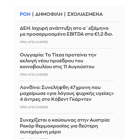
ΡΟΗ
ΔΗΜΟΦΙΛΗ
ΣΧΟΛΙΑΣΜΕΝΑ
ΔΕΗ: Ισχυρή ανάπτυξη στο α΄ εξάμηνο
με προσαρμοσμένο EBITDA στα €1,2 δισ.
ΠΡΙΝ ΑΠΌ 2 ΜΈΡΕΣ
Ουγγαρία: Το Tisza προτείνει την
εκλογή νέου προέδρου του
κοινοβουλίου στις 11 Αυγούστου
ΠΡΙΝ ΑΠΌ 2 ΜΈΡΕΣ
Λονδίνο: Συνελήφθη 47χρονη που
μαχαίρωσε «για λόγους ψυχικής υγείας»
4 άντρες στο Κόβεντ Γκάρντεν
ΠΡΙΝ ΑΠΌ 2 ΜΈΡΕΣ
Συνεχίζεται ο καύσωνας στην Αυστρία:
Ρεκόρ θερμοκρασίας για δεύτερη
συνεχόμενη μέρα