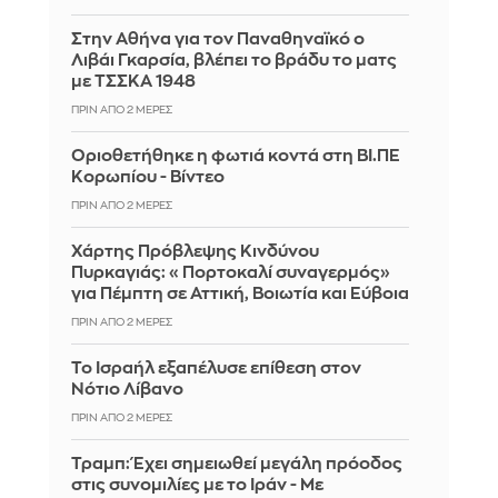
Στην Αθήνα για τον Παναθηναϊκό ο
Λιβάι Γκαρσία, βλέπει το βράδυ το ματς
με ΤΣΣΚΑ 1948
ΠΡΙΝ ΑΠΌ 2 ΜΈΡΕΣ
Οριοθετήθηκε η φωτιά κοντά στη ΒΙ.ΠΕ
Κορωπίου - Βίντεο
ΠΡΙΝ ΑΠΌ 2 ΜΈΡΕΣ
Χάρτης Πρόβλεψης Κινδύνου
Πυρκαγιάς: «Πορτοκαλί συναγερμός»
για Πέμπτη σε Αττική, Βοιωτία και Εύβοια
ΠΡΙΝ ΑΠΌ 2 ΜΈΡΕΣ
Το Ισραήλ εξαπέλυσε επίθεση στον
Νότιο Λίβανο
ΠΡΙΝ ΑΠΌ 2 ΜΈΡΕΣ
Τραμπ: Έχει σημειωθεί μεγάλη πρόοδος
στις συνομιλίες με το Ιράν - Με