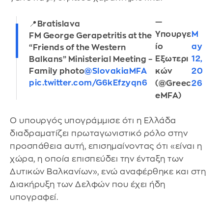
—
📍Bratislava
Υπουργε
M
FM George Gerapetritis at the
ίο
ay
“Friends of the Western
Εξωτερι
12,
Balkans” Ministerial Meeting –
κών
20
Family photo
@SlovakiaMFA
pic.twitter.com/G6kEfzyqn6
(@Greec
26
eMFA)
Ο υπουργός υπογράμμισε ότι η Ελλάδα
διαδραματίζει πρωταγωνιστικό ρόλο στην
προσπάθεια αυτή, επισημαίνοντας ότι «είναι η
χώρα, η οποία επισπεύδει την ένταξη των
Δυτικών Βαλκανίων», ενώ αναφέρθηκε και στη
Διακήρυξη των Δελφών που έχει ήδη
υπογραφεί.