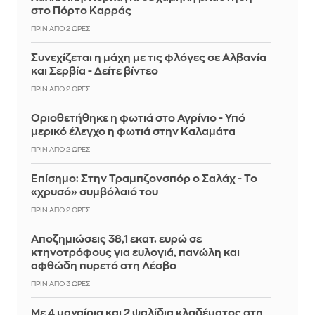
στο Πόρτο Καρράς
ΠΡΙΝ ΑΠΌ 2 ΏΡΕΣ
Συνεχίζεται η μάχη με τις φλόγες σε Αλβανία
και Σερβία - Δείτε βίντεο
ΠΡΙΝ ΑΠΌ 2 ΏΡΕΣ
Οριοθετήθηκε η φωτιά στο Αγρίνιο - Υπό
μερικό έλεγχο η φωτιά στην Καλαμάτα
ΠΡΙΝ ΑΠΌ 2 ΏΡΕΣ
Επίσημο: Στην Τραμπζονσπόρ ο Σαλάχ - Το
«χρυσό» συμβόλαιό του
ΠΡΙΝ ΑΠΌ 2 ΏΡΕΣ
Αποζημιώσεις 38,1 εκατ. ευρώ σε
κτηνοτρόφους για ευλογιά, πανώλη και
αφθώδη πυρετό στη Λέσβο
ΠΡΙΝ ΑΠΌ 3 ΏΡΕΣ
Με 4 μαχαίρια και 2 ψαλίδια κλαδέματος στη