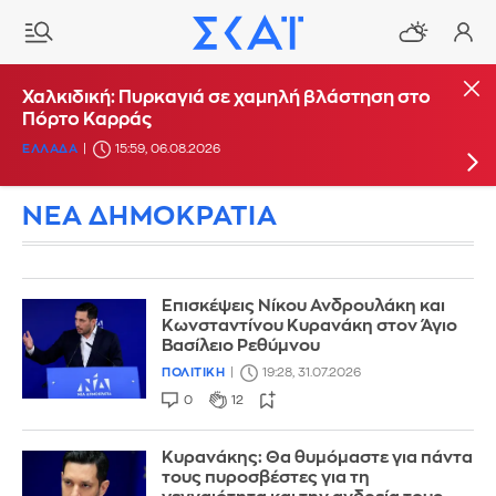
Πυρκαγιά στην περιοχή Κολυμπάδα στη Σκύρο
Χαλκιδική: Πυρκαγιά σε χαμηλή βλάστηση στο
Πόρτο Καρράς
ΕΛΛΑΔΑ
15:17, 06.08.2026
ΕΛΛΑΔΑ
15:59, 06.08.2026
ΝΕΑ ΔΗΜΟΚΡΑΤΙΑ
Επισκέψεις Νίκου Ανδρουλάκη και
Κωνσταντίνου Κυρανάκη στον Άγιο
Βασίλειο Ρεθύμνου
ΠΟΛΙΤΙΚΗ
19:28, 31.07.2026
0
12
Κυρανάκης: Θα θυμόμαστε για πάντα
τους πυροσβέστες για τη