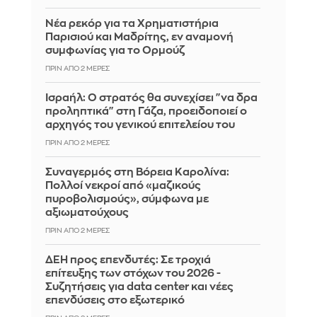
Νέα ρεκόρ για τα Χρηματιστήρια
Παρισιού και Μαδρίτης, εν αναμονή
συμφωνίας για το Ορμούζ
ΠΡΙΝ ΑΠΌ 2 ΜΈΡΕΣ
Ισραήλ: Ο στρατός θα συνεχίσει "να δρα
προληπτικά" στη Γάζα, προειδοποιεί ο
αρχηγός του γενικού επιτελείου του
ΠΡΙΝ ΑΠΌ 2 ΜΈΡΕΣ
Συναγερμός στη Βόρεια Καρολίνα:
Πολλοί νεκροί από «μαζικούς
πυροβολισμούς», σύμφωνα με
αξιωματούχους
ΠΡΙΝ ΑΠΌ 2 ΜΈΡΕΣ
ΔΕΗ προς επενδυτές: Σε τροχιά
επίτευξης των στόχων του 2026 -
Συζητήσεις για data center και νέες
επενδύσεις στο εξωτερικό