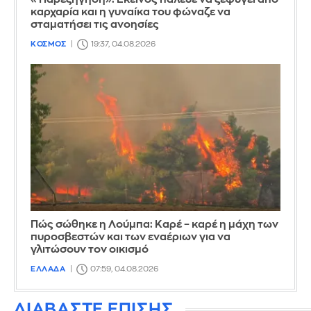
καρχαρία και η γυναίκα του φώναζε να
σταματήσει τις ανοησίες
ΚΟΣΜΟΣ
19:37, 04.08.2026
Πώς σώθηκε η Λούμπα: Καρέ – καρέ η μάχη των
πυροσβεστών και των εναέριων για να
γλιτώσουν τον οικισμό
ΕΛΛΑΔΑ
07:59, 04.08.2026
ΔΙΑΒΑΣΤΕ ΕΠΙΣΗΣ