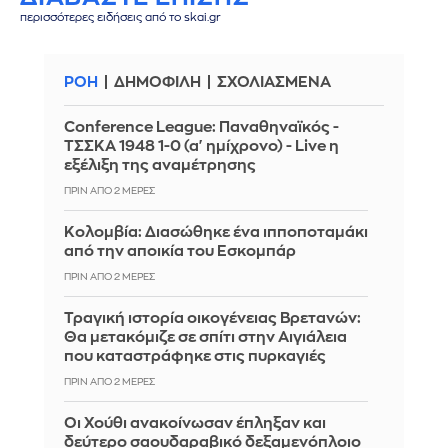
περισσότερες ειδήσεις από το skai.gr
ΡΟΗ
ΔΗΜΟΦΙΛΗ
ΣΧΟΛΙΑΣΜΕΝΑ
Conference League: Παναθηναϊκός -
ΤΣΣΚΑ 1948 1-0 (α' ημίχρονο) - Live η
εξέλιξη της αναμέτρησης
ΠΡΙΝ ΑΠΌ 2 ΜΈΡΕΣ
Κολομβία: Διασώθηκε ένα ιπποποταμάκι
από την αποικία του Εσκομπάρ
ΠΡΙΝ ΑΠΌ 2 ΜΈΡΕΣ
Τραγική ιστορία οικογένειας Βρετανών:
Θα μετακόμιζε σε σπίτι στην Αιγιάλεια
που καταστράφηκε στις πυρκαγιές
ΠΡΙΝ ΑΠΌ 2 ΜΈΡΕΣ
Οι Χούθι ανακοίνωσαν έπληξαν και
δεύτερο σαουδαραβικό δεξαμενόπλοιο