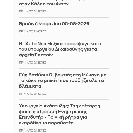
στον Κόλπο του Άντεν
ΠΡΙΝ ΑΠΌ 2 ΜΈΡΕΣ
Βραδινό Magazino 05-08-2026
ΠΡΙΝ ΑΠΌ 2 ΜΈΡΕΣ
ΗΠΑ: Το Νέο Μεξικό προσέφυγε κατά
του υπουργείου Δικαιοσύνης για τα
αρχεία Έπσταϊν
ΠΡΙΝ ΑΠΌ 2 ΜΈΡΕΣ
Εύη Βατίδου: Οι βουτιές στη Μύκονο με
το κόκκινο μπικίνι που τράβηξε όλα τα
βλέμματα
ΠΡΙΝ ΑΠΌ 2 ΜΈΡΕΣ
Υπουργείο Ανάπτυξης: Στην τέταρτη
φάση η «Γραμμή Ενημέρωσης
Επενδυτή» - Ποινική ρήτρα για
εκπρόθεσμα παραδοτέα
ΠΡΙΝ ΑΠΌ 2 ΜΈΡΕΣ